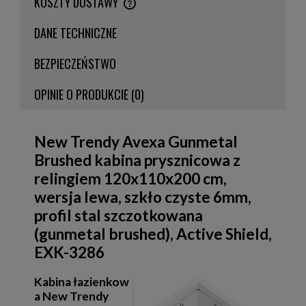
KOSZTY DOSTAWY
CENA NIE ZAWIERA EWENTUALNYCH KOSZTÓW PŁATNOŚCI
DANE TECHNICZNE
BEZPIECZEŃSTWO
OPINIE O PRODUKCIE (0)
New Trendy Avexa Gunmetal
Brushed kabina prysznicowa z
relingiem 120x110x200 cm,
wersja lewa, szkło czyste 6mm,
profil stal szczotkowana
(gunmetal brushed), Active Shield,
EXK-3286
Kabina łazienkow
a New Trendy