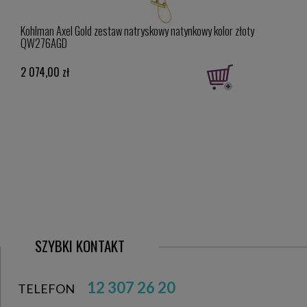
wnica
Kohlman Axel Gold zestaw natryskowy natynkowy kolor złoty
Paff
QW276AGD
cm, 
2 074,00 zł
1 516
Cena 
Najniż
1 516,
SZYBKI KONTAKT
12 307 26 20
TELEFON