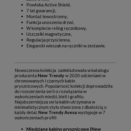
Powłoka Active Shield,
7 lat gwarancji,
Montaż lewostronny,
Funkcja unoszenia drzwi,
W komplecie reling ręcznikowy,
Uszczelki magnetyczne,
Regulacja przyścienna,
Elegancki wieszak na ręczniki w zestawie.
Nowoczesna kolekcja zadebiutowała w katalogu
New Trendy
producenta
w 2020 odcieniami w
chromowanych i czarnych kabin
prysznicowych. Popularność kolekcji doprowadziła
do rozszerzenia serii o rozwiązania w
wykończeniach miedzi, bieli i grafitu.
Najobszerniejsza seria kabin utrzymana w
minimalistycznym stylu stworzona z dbałością o
każdy detal.
New Trendy Avexa
występuje w 7
wykończeniach profili
Miedziane kabiny prysznicowe [New