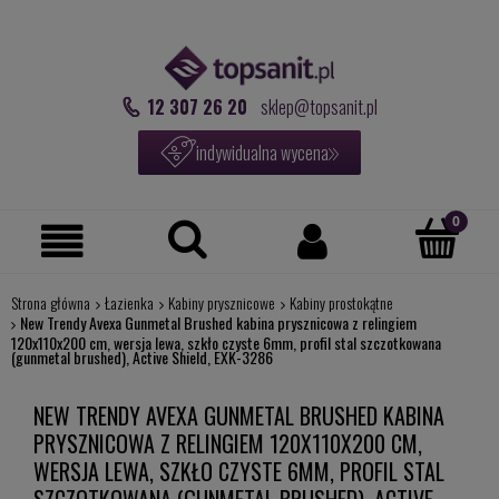
12 307 26 20
sklep@topsanit.pl
indywidualna wycena
Strona główna
Łazienka
Kabiny prysznicowe
Kabiny prostokątne
New Trendy Avexa Gunmetal Brushed kabina prysznicowa z relingiem
120x110x200 cm, wersja lewa, szkło czyste 6mm, profil stal szczotkowana
(gunmetal brushed), Active Shield, EXK-3286
NEW TRENDY AVEXA GUNMETAL BRUSHED KABINA
PRYSZNICOWA Z RELINGIEM 120X110X200 CM,
WERSJA LEWA, SZKŁO CZYSTE 6MM, PROFIL STAL
SZCZOTKOWANA (GUNMETAL BRUSHED), ACTIVE