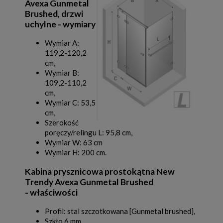
Avexa Gunmetal
Brushed, drzwi
uchylne - wymiary
Wymiar A:
119,2-120,2
cm,
Wymiar B:
109,2-110,2
cm,
Wymiar C: 53,5
cm,
Szerokość
poręczy/relingu L: 95,8 cm,
Wymiar W: 63 cm
Wymiar H: 200 cm.
Kabina prysznicowa prostokątna New
Trendy Avexa Gunmetal Brushed
- właściwości
Profil: stal szczotkowana [Gunmetal brushed],
Szkło 6 mm,