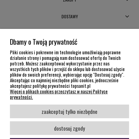
DOSTAWY
MOJE KONTO
Dbamy o Twoją prywatność
POMOC
Pliki cookies i pokrewne im technologie umożliwiają poprawne
działanie strony i pomagają nam dostosować ofertę do Twoich
potrzeb. Możesz zaakceptować wykorzystanie przez nas
INFORMACJE
wszystkich tych plików i przejść do sklepu lub dostosować użycie
plików do swoich preferencji, wybierając opcję "Dostosuj zgody".
KONTAKT
Akceptując co najmniej niezbędne pliki cookies, jednocześnie
akceptujesz politykę prywatności topsanit.pl
12 307 26 20
Więcej o plikach cookies przeczytasz w naszej Polityce
Kraków, 30-704 Na Dołach 8
prywatności.
SOCIAL MEDIA
zaakceptuj tylko niezbędne
Śledź nas
dostosuj zgody