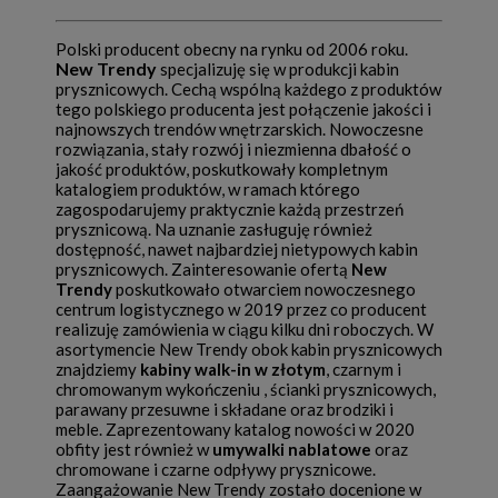
Polski producent obecny na rynku od 2006 roku.
New Trendy
specjalizuję się w produkcji kabin
prysznicowych. Cechą wspólną każdego z produktów
tego polskiego producenta jest połączenie jakości i
najnowszych trendów wnętrzarskich. Nowoczesne
rozwiązania, stały rozwój i niezmienna dbałość o
jakość produktów, poskutkowały kompletnym
katalogiem produktów, w ramach którego
zagospodarujemy praktycznie każdą przestrzeń
prysznicową. Na uznanie zasługuję również
dostępność, nawet najbardziej nietypowych kabin
prysznicowych. Zainteresowanie ofertą
New
Trendy
poskutkowało otwarciem nowoczesnego
centrum logistycznego w 2019 przez co producent
realizuję zamówienia w ciągu kilku dni roboczych. W
asortymencie New Trendy obok kabin prysznicowych
znajdziemy
kabiny walk-in w złotym
, czarnym i
chromowanym wykończeniu , ścianki prysznicowych,
parawany przesuwne i składane oraz brodziki i
meble. Zaprezentowany katalog nowości w 2020
obfity jest również w
umywalki nablatowe
oraz
chromowane i czarne odpływy prysznicowe.
Zaangażowanie New Trendy zostało docenione w