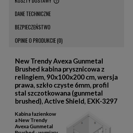
KOSZTY DOSTAWY
CENA NIE ZAWIERA EWENTUALNYCH KOSZTÓW PŁATNOŚCI
DANE TECHNICZNE
BEZPIECZEŃSTWO
OPINIE O PRODUKCIE (0)
New Trendy Avexa Gunmetal
Brushed kabina prysznicowa z
relingiem, 90x100x200 cm, wersja
prawa, szkło czyste 6mm, profil
stal szczotkowana (gunmetal
brushed), Active Shield, EXK-3297
Kabina łazienkow
a New Trendy
Avexa Gunmetal
Brushed - wymiary