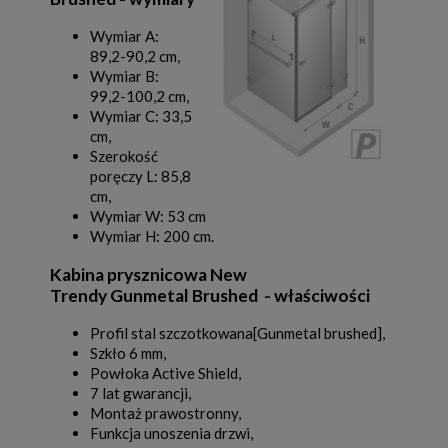
Wymiar A:
89,2-90,2 cm,
Wymiar B:
99,2-100,2 cm,
Wymiar C: 33,5
cm,
Szerokość
poręczy L: 85,8
cm,
Wymiar W: 53 cm
Wymiar H: 200 cm.
Kabina prysznicowa New
Trendy Gunmetal Brushed - właściwości
Profil stal szczotkowana[Gunmetal brushed],
Szkło 6 mm,
Powłoka Active Shield,
7 lat gwarancji,
Montaż prawostronny,
Funkcja unoszenia drzwi,