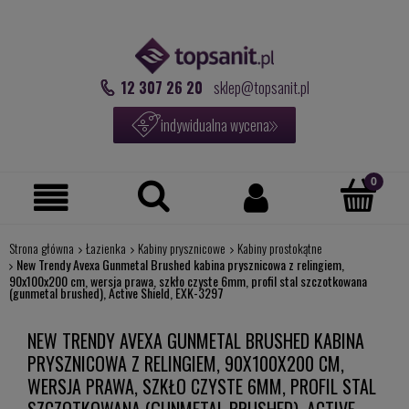
12 307 26 20
sklep@topsanit.pl
indywidualna wycena
Strona główna
Łazienka
Kabiny prysznicowe
Kabiny prostokątne
New Trendy Avexa Gunmetal Brushed kabina prysznicowa z relingiem,
90x100x200 cm, wersja prawa, szkło czyste 6mm, profil stal szczotkowana
(gunmetal brushed), Active Shield, EXK-3297
NEW TRENDY AVEXA GUNMETAL BRUSHED KABINA
PRYSZNICOWA Z RELINGIEM, 90X100X200 CM,
WERSJA PRAWA, SZKŁO CZYSTE 6MM, PROFIL STAL
SZCZOTKOWANA (GUNMETAL BRUSHED), ACTIVE