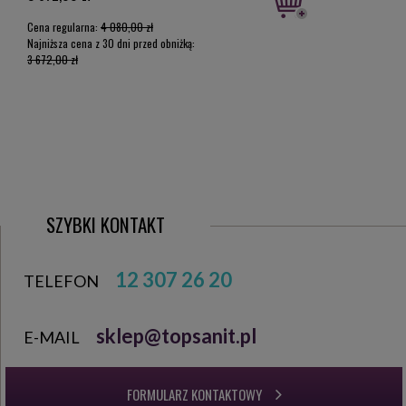
Cena regularna:
4 080,00 zł
Cena 
Najniższa cena z 30 dni przed obniżką:
Najniż
3 672,00 zł
3 627,
SZYBKI KONTAKT
12 307 26 20
TELEFON
sklep@topsanit.pl
E-MAIL
FORMULARZ KONTAKTOWY