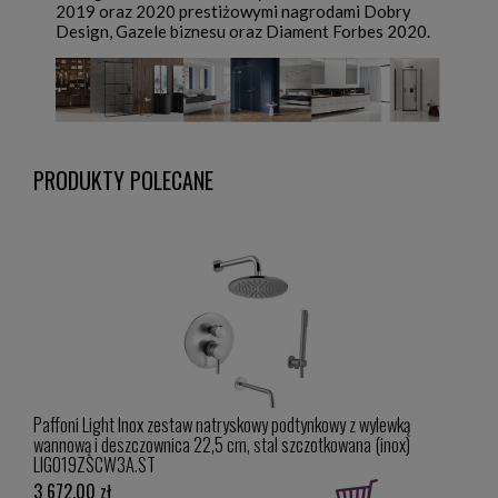
2019 oraz 2020 prestiżowymi nagrodami Dobry
Design, Gazele biznesu oraz Diament Forbes 2020.
PRODUKTY POLECANE
a
Paffoni Light Inox zestaw natryskowy podtynkowy z wylewką
New 
wannową i deszczownica 22,5 cm, stal szczotkowana (inox)
100x
LIG019ZSCW3A.ST
(gunm
3 672,00 zł
3 62