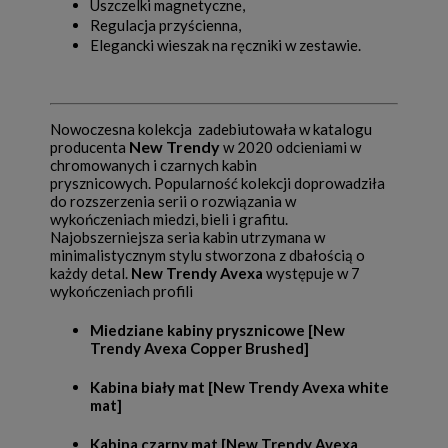
Uszczelki magnetyczne,
Regulacja przyścienna,
Elegancki wieszak na ręczniki w zestawie.
Nowoczesna kolekcja zadebiutowała w katalogu
New Trendy
producenta
w 2020 odcieniami w
chromowanych i czarnych kabin
prysznicowych. Popularność kolekcji doprowadziła
do rozszerzenia serii o rozwiązania w
wykończeniach miedzi, bieli i grafitu.
Najobszerniejsza seria kabin utrzymana w
minimalistycznym stylu stworzona z dbałością o
każdy detal.
New Trendy Avexa
występuje w 7
wykończeniach profili
Miedziane kabiny prysznicowe [New
Trendy Avexa Copper Brushed]
Kabina biały mat [New Trendy Avexa white
mat]
Kabina czarny mat [New Trendy Avexa