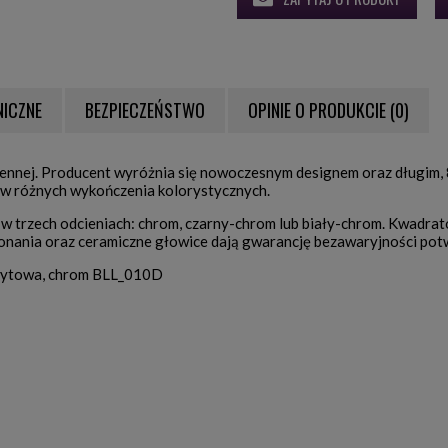
NICZNE
BEZPIECZEŃSTWO
OPINIE O PRODUKCIE (0)
NTUALNYCH KOSZTÓW
hennej. Producent wyróżnia się nowoczesnym designem oraz długim,
h w różnych wykończenia kolorystycznych.
 w trzech odcieniach: chrom, czarny-chrom lub biały-chrom. Kwadr
onania oraz ceramiczne głowice dają gwarancję bezawaryjności pot
hwytowa, chrom BLL_010D