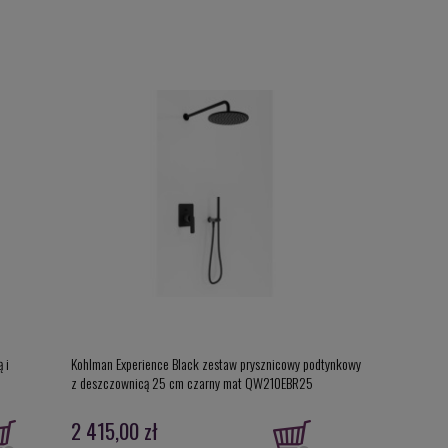
 i
Kohlman Experience Black zestaw prysznicowy podtynkowy
Terma City elek
z deszczownicą 25 cm czarny mat QW210EBR25
grzałka MOA W
2 415,00 zł
2 076,00 z