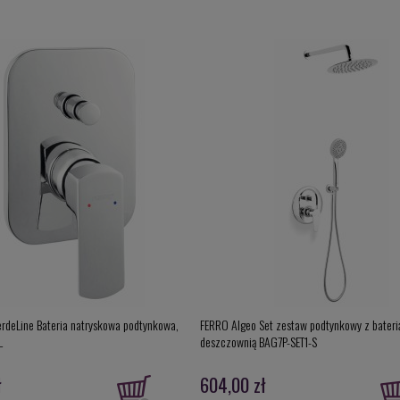
rdeLine Bateria natryskowa podtynkowa,
FERRO Algeo Set zestaw podtynkowy z baterią
L
deszczownią BAG7P-SET1-S
ł
604,00 zł