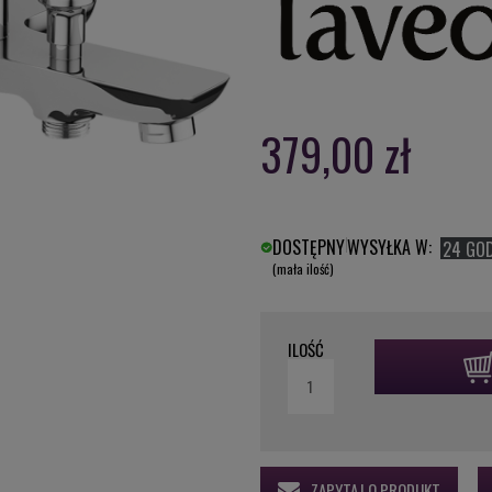
379,00 zł
DOSTĘPNY
WYSYŁKA W:
24 GO
(mała ilość)
ILOŚĆ
ZAPYTAJ O PRODUKT