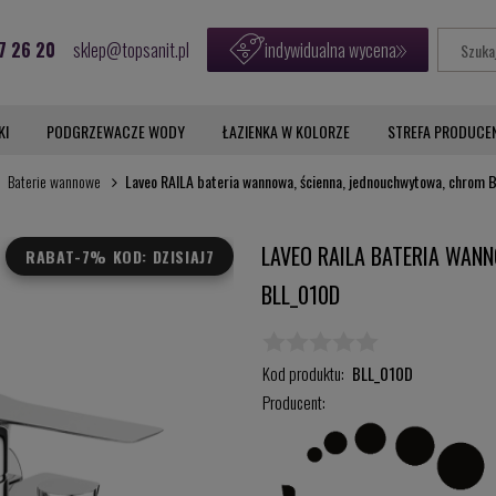
7 26 20
sklep@topsanit.pl
indywidualna wycena
KI
PODGRZEWACZE WODY
ŁAZIENKA W KOLORZE
STREFA PRODUCE
Baterie wannowe
Laveo RAILA bateria wannowa, ścienna, jednouchwytowa, chrom
LAVEO RAILA BATERIA WAN
RABAT
-7% KOD: DZISIAJ7
BLL_010D
Kod produktu:
BLL_010D
Producent: