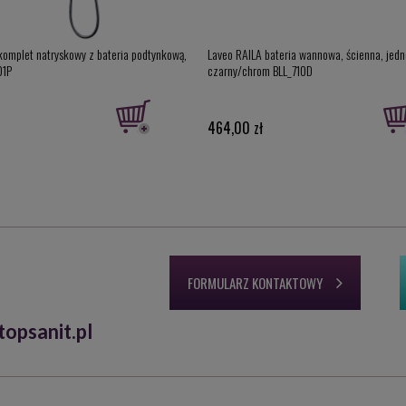
komplet natryskowy z bateria podtynkową,
Laveo RAILA bateria wannowa, ścienna, jed
01P
czarny/chrom BLL_710D
464,00 zł
FORMULARZ KONTAKTOWY
opsanit.pl