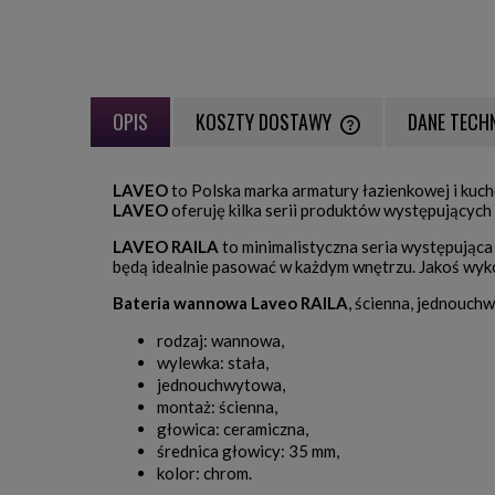
OPIS
KOSZTY DOSTAWY
DANE TECH
CENA NIE ZAWIERA EWE
LAVEO
to Polska marka armatury łazienkowej i kuc
PŁATNOŚCI
LAVEO
oferuję kilka serii produktów występującyc
LAVEO RAILA
to minimalistyczna seria występująca
będą idealnie pasować w każdym wnętrzu. Jakoś wyk
Bateria wannowa Laveo RAILA
, ścienna, jednouc
rodzaj: wannowa,
wylewka: stała,
jednouchwytowa,
montaż: ścienna,
głowica: ceramiczna,
średnica głowicy: 35 mm,
kolor: chrom.