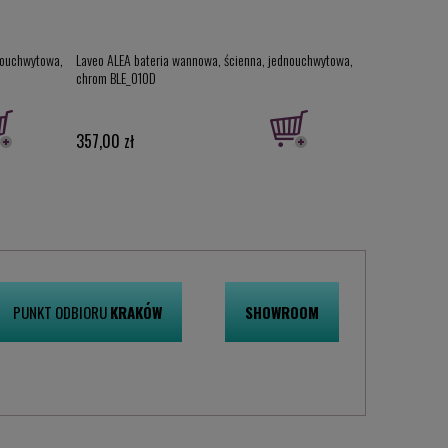
nouchwytowa,
Laveo ALEA bateria wannowa, ścienna, jednouchwytowa,
chrom BLE_010D
357,00 zł
PUNKT ODBIORU
KRAKÓW
SHOWROOM