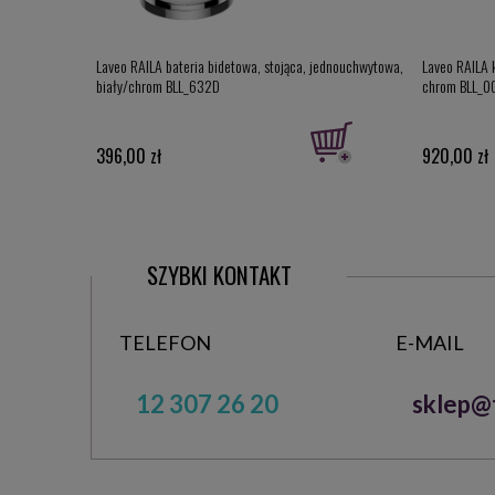
Laveo RAILA bateria bidetowa, stojąca, jednouchwytowa,
Laveo RAILA 
biały/chrom BLL_632D
chrom BLL_0
396,00 zł
920,00 zł
SZYBKI KONTAKT
TELEFON
E-MAIL
12 307 26 20
sklep@t