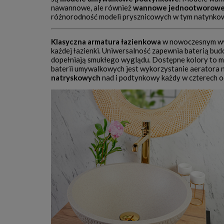
nawannowe, ale również
wannowe jednootworow
różnorodność modeli prysznicowych w tym natynko
Klasyczna armatura łazienkowa
w nowoczesnym w
każdej łazienki. Uniwersalność zapewnia baterią bu
dopełniają smukłego wyglądu. Dostępne kolory to m
baterii umywalkowych jest wykorzystanie aeratora 
natryskowych
nad i podtynkowy każdy w czterech 