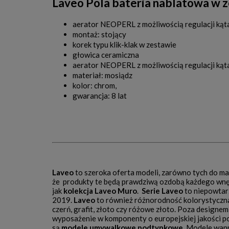
Laveo Pola bateria nablatowa w z
aerator NEOPERL z możliwością regulacji ką
montaż: stojący
korek typu klik-klak w zestawie
głowica ceramiczna
aerator NEOPERL z możliwością regulacji ką
materiał: mosiądz
kolor: chrom,
gwarancja: 8 lat
Laveo
to szeroka oferta modeli, zarówno tych do m
że produkty te będą prawdziwą ozdobą każdego wn
jak
kolekcja Laveo Muro
.
Serie Laveo
to niepowtar
2019.
Laveo
to również różnorodność kolorystyczna
czerń, grafit, złoto czy różowe złoto. Poza design
wyposażenie w komponenty o europejskiej jakości po
są
modele umywalkowe podtynkowe
. Modele wan