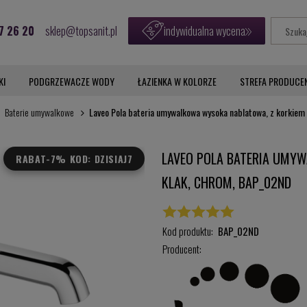
7 26 20
sklep@topsanit.pl
indywidualna wycena
KI
PODGRZEWACZE WODY
ŁAZIENKA W KOLORZE
STREFA PRODUCE
Baterie umywalkowe
Laveo Pola bateria umywalkowa wysoka nablatowa, z korkiem
LAVEO POLA BATERIA UMYW
RABAT
-7% KOD: DZISIAJ7
KLAK, CHROM, BAP_02ND
Kod produktu:
BAP_02ND
Producent: