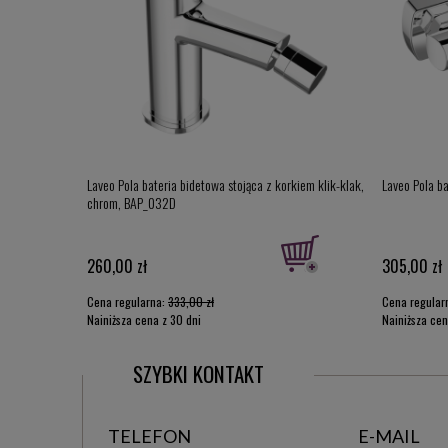
korkiem klik-
Laveo Pola bateria bidetowa stojąca z korkiem klik-klak,
Laveo Pola b
chrom, BAP_032D
260,00 zł
305,00 zł
Cena regularna:
333,00 zł
Cena regular
Najniższa cena z 30 dni
Najniższa cen
przed obniżką:
260,00 zł
przed obniżką
SZYBKI KONTAKT
TELEFON
E-MAIL