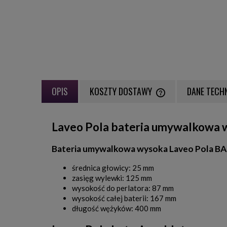
OPIS
KOSZTY DOSTAWY
DANE TECH
CENA NIE ZAWIERA EWE
Laveo Pola bateria umywalkowa w
PŁATNOŚCI
Bateria umywalkowa wysoka Laveo Pola BA
średnica głowicy: 25 mm
zasięg wylewki: 125 mm
wysokość do perlatora: 87 mm
wysokość całej baterii: 167 mm
długość wężyków: 400 mm