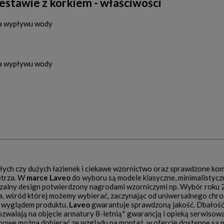
estawie z korkiem - właściwości
ta wypływu wody
ta wypływu wody
ałych czy dużych łazienek i ciekawe wzornictwo oraz sprawdzone ko
ętrza. W
marce Laveo
do wyboru są modele klasyczne, minimalistycz
zalny design potwierdzony nagrodami wzorniczymi np. Wybór roku 2
, wśród której możemy wybierać, zaczynając od uniwersalnego chr
em wyglądem produktu,
Laveo
gwarantuje sprawdzoną jakość. Dbałość 
zwalają na objęcie armatury 8-letnią* gwarancją i opieką serwisow
nowe można dobierać ze wzglądu na montaż, w ofercie dostępne są m