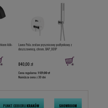
rkiem klik-
Laveo Pola zestaw prysznicowy podtynkowy z
Laveo Pola zes
deszczownicą, chrom, BAP_001P
deszczownicą, 
840,00 zł
940,00 zł
Cena regularna:
1 121,00 zł
Cena regularna
Najniższa cena z 30 dni
Najniższa cena 
przed obniżką:
840,00 zł
przed obniżką:
9
PUNKT ODBIORU
KRAKÓW
SHOWROOM