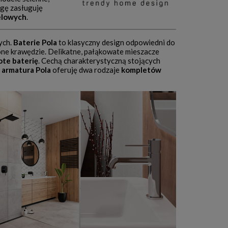
agę zasługuję
elowych
.
ych.
Baterie Pola
to klasyczny design odpowiedni do
one krawędzie. Delikatne, pałąkowate mieszacze
ote baterię
. Cechą charakterystyczną stojących
a
armatura Pola
oferuję dwa rodzaje
kompletów