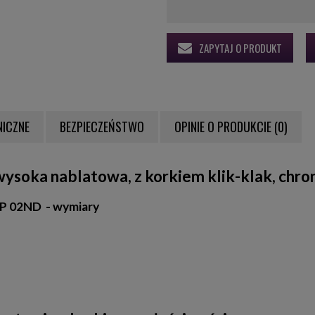
ZAPYTAJ O PRODUKT
NICZNE
BEZPIECZEŃSTWO
OPINIE O PRODUKCIE (0)
NTUALNYCH KOSZTÓW
ysoka nablatowa, z korkiem klik-klak, chr
P 02ND - wymiary