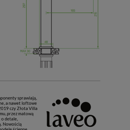
mponenty sprawiają,
ne, a nawet loftowe
019 czy Złota Villa
omu, przez matową
o detale,
ą. Nowością
odele ścienne,