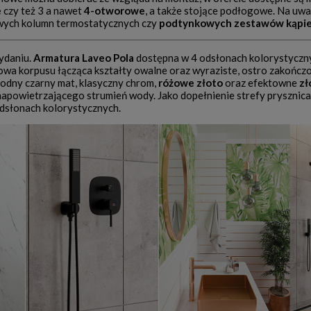
e
czy też 3 a nawet
4-otworowe
, a także stojące podłogowe. Na uw
wych kolumn termostatycznych czy
podtynkowych zestawów kąpi
ydaniu.
Armatura Laveo Pola
dostępna w 4 odsłonach kolorystyczn
dowa korpusu łącząca kształty owalne oraz wyraziste, ostro zakończ
odny czarny mat, klasyczny chrom,
różowe złoto
oraz efektowne
zł
napowietrzającego strumień wody. Jako dopełnienie strefy prysznic
odsłonach kolorystycznych.