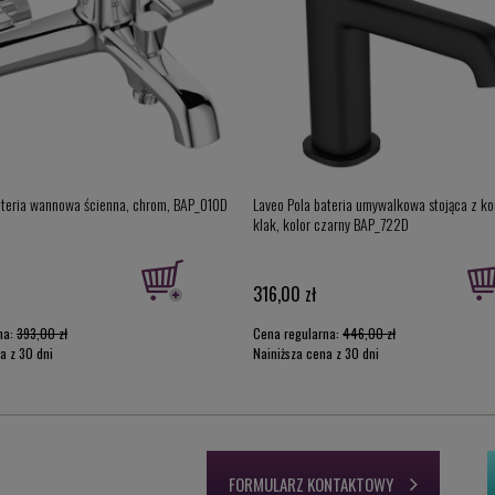
ateria wannowa ścienna, chrom, BAP_010D
Laveo Pola bateria umywalkowa stojąca z ko
klak, kolor czarny BAP_722D
316,00 zł
na:
393,00 zł
Cena regularna:
446,00 zł
a z 30 dni
Najniższa cena z 30 dni
:
305,00 zł
przed obniżką:
316,00 zł
FORMULARZ KONTAKTOWY