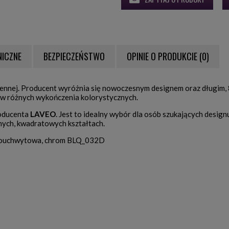
NICZNE
BEZPIECZEŃSTWO
OPINIE O PRODUKCIE (0)
NTUALNYCH KOSZTÓW
hennej. Producent wyróżnia się nowoczesnym designem oraz długim,
h w różnych wykończenia kolorystycznych.
roducenta
LAVEO
. Jest to idealny wybór dla osób szukających design
ych, kwadratowych kształtach.
ednouchwytowa, chrom BLQ_032D