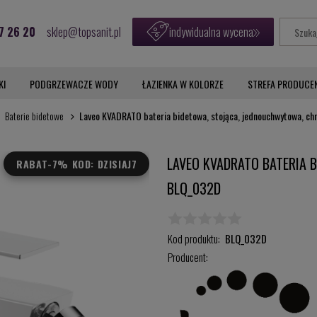
7 26 20
sklep@topsanit.pl
indywidualna wycena
KI
PODGRZEWACZE WODY
ŁAZIENKA W KOLORZE
STREFA PRODUCE
Baterie bidetowe
Laveo KVADRATO bateria bidetowa, stojąca, jednouchwytowa, 
LAVEO KVADRATO BATERIA 
RABAT
-7% KOD: DZISIAJ7
BLQ_032D
Kod produktu:
BLQ_032D
Producent: