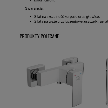
kolor: chrom.
Gwarancja:
8 lat na szczelność korpusu oraz głowicę,
2 lata na węże przyłączeniowe, uszczelki, aerat
PRODUKTY POLECANE