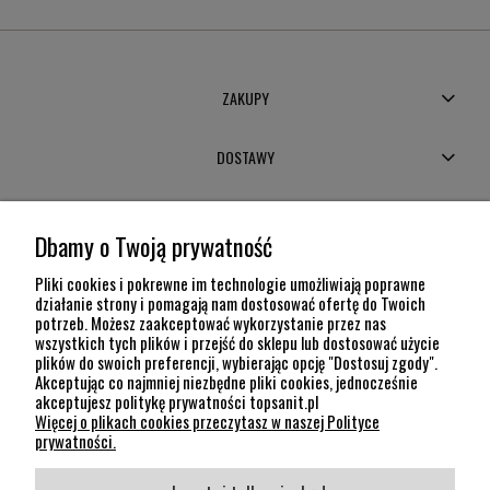
ZAKUPY
DOSTAWY
MOJE KONTO
Dbamy o Twoją prywatność
POMOC
Pliki cookies i pokrewne im technologie umożliwiają poprawne
działanie strony i pomagają nam dostosować ofertę do Twoich
potrzeb. Możesz zaakceptować wykorzystanie przez nas
INFORMACJE
wszystkich tych plików i przejść do sklepu lub dostosować użycie
plików do swoich preferencji, wybierając opcję "Dostosuj zgody".
KONTAKT
Akceptując co najmniej niezbędne pliki cookies, jednocześnie
akceptujesz politykę prywatności topsanit.pl
12 307 26 20
Więcej o plikach cookies przeczytasz w naszej Polityce
Kraków, 30-704 Na Dołach 8
prywatności.
SOCIAL MEDIA