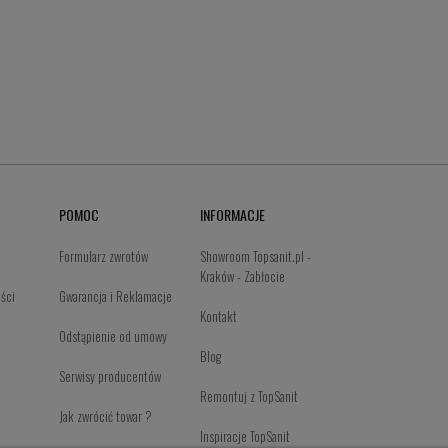
POMOC
INFORMACJE
Formularz zwrotów
Showroom Topsanit.pl -
Kraków - Zabłocie
ości
Gwarancja i Reklamacje
Kontakt
Odstąpienie od umowy
Blog
Serwisy producentów
Remontuj z TopSanit
Jak zwrócić towar ?
Inspiracje TopSanit