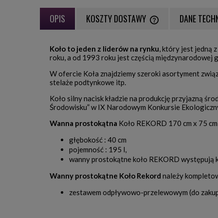
OPIS
KOSZTY DOSTAWY
DANE TECH
CENA NIE ZAWIERA EWE
Koło to jeden z liderów na rynku
, który jest jedn
PŁATNOŚCI
roku, a od 1993 roku jest częścią międzynarodowej g
W ofercie Koła znajdziemy szeroki asortyment związa
stelaże podtynkowe itp.
Koło silny nacisk kładzie na produkcję przyjazną środ
Środowisku” w IX Narodowym Konkursie Ekologiczn
Wanna prostokątna
Koło REKORD 170 cm x 75 c
głębokość : 40 cm
pojemność : 195 l,
wanny prostokątne koło REKORD występują k
Wanny prostokątne Koło Rekord
należy kompletow
zestawem odpływowo-przelewowym (do zakup