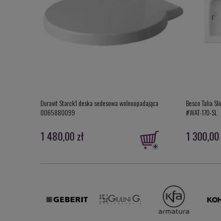
Duravit Starck1 deska sedesowa wolnoopadająca
Besco Talia Sl
0065880099
#WAT-170-SL
1 480,00 zł
1 300,00 