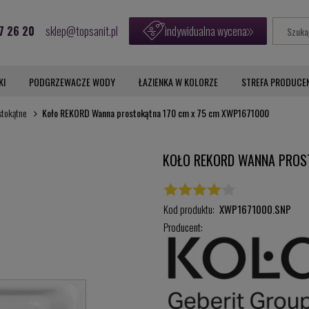
7 26 20
sklep@topsanit.pl
indywidualna wycena
KI
PODGRZEWACZE WODY
ŁAZIENKA W KOLORZE
STREFA PRODUCE
stokątne
Koło REKORD Wanna prostokątna 170 cm x 75 cm XWP1671000
KOŁO REKORD WANNA PROS
Kod produktu:
XWP1671000.SNP
Producent: