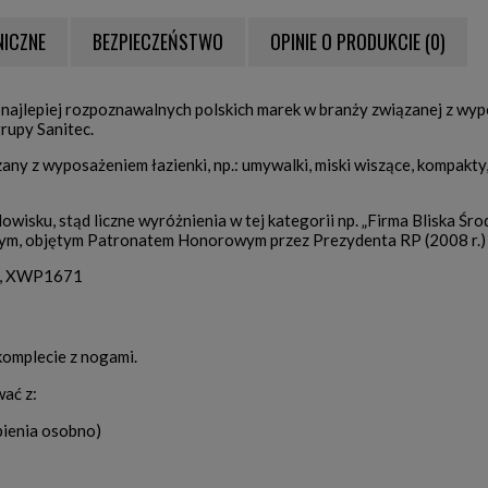
NICZNE
BEZPIECZEŃSTWO
OPINIE O PRODUKCIE (0)
NTUALNYCH KOSZTÓW
ą z najlepiej rozpoznawalnych polskich marek w branży związanej z w
rupy Sanitec.
ny z wyposażeniem łazienki, np.: umywalki, miski wiszące, kompakty
owisku, stąd liczne wyróżnienia w tej kategorii np. „Firma Bliska Śr
ym, objętym Patronatem Honorowym przez Prezydenta RP (2008 r.)
m, XWP1671
omplecie z nogami.
ać z:
ienia osobno)