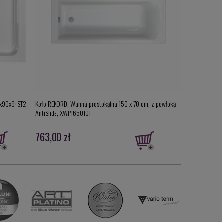
75x90x9+ST2
Koło REKORD, Wanna prostokątna 150 x 70 cm, z powłoką
Novellini Calos
AntiSlide, XWP1650101
osadzenia, (+nó
763,00 zł
1 525,00 z