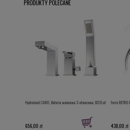
PRODUKTY POLECANE
rzelewowy do
Hydroland CARO, Bateria wannowa 3-otworowa, B331.ot
Ferro RETRO 
N-00
656,00 zł
438,00 zł