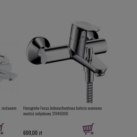
z zestawem
Hansgrohe Focus Jednouchwytowa bateria wannowa
Grohe Eurosmar
montaż natynkowy 31940000
zestawem natr
600,00 zł
494,00 zł