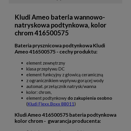
Kludi Ameo bateria wannowo-
natryskowa podtynkowa, kolor
chrom 416500575
Bateria prysznicowa podtynkowa Kludi
Ameo 416500575 - cechy produktu:
element zewnętrzny
klasa przepływu DC
element funkcyjny z głowicą ceramiczną
z ogranicznikiem wypływu gorącej wody
automat. przełącznik natrysk/wanna
kolor: chrom,
element podtynkowy
do zakupienia osobno
(
Kludi Flexx.Boxx 88011
)
Kludi Ameo 416500575 bateria podtynkowa
kolor chrom - gwarancja producenta: