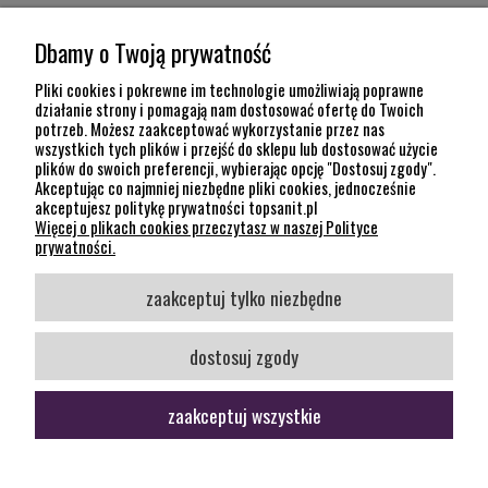
MOJE KONTO
Dbamy o Twoją prywatność
POMOC
Pliki cookies i pokrewne im technologie umożliwiają poprawne
działanie strony i pomagają nam dostosować ofertę do Twoich
potrzeb. Możesz zaakceptować wykorzystanie przez nas
INFORMACJE
wszystkich tych plików i przejść do sklepu lub dostosować użycie
plików do swoich preferencji, wybierając opcję "Dostosuj zgody".
KONTAKT
Akceptując co najmniej niezbędne pliki cookies, jednocześnie
akceptujesz politykę prywatności topsanit.pl
12 307 26 20
Więcej o plikach cookies przeczytasz w naszej Polityce
Kraków, 30-704 Na Dołach 8
prywatności.
SOCIAL MEDIA
zaakceptuj tylko niezbędne
Śledź nas
dostosuj zgody
zaakceptuj wszystkie
pokaż pełną wersję strony