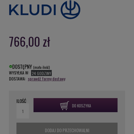
766,00 zł
DOSTĘPNY
(mała ilość)
WYSYŁKA W:
24 GODZINY
DOSTAWA:
sprawdź formy dostawy
ILOŚĆ
DO KOSZYKA
DODAJ DO PRZECHOWALNI