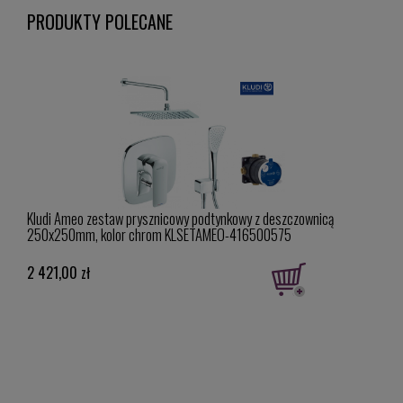
PRODUKTY POLECANE
ez
Kludi Ameo zestaw prysznicowy podtynkowy z deszczownicą
Klud
250x250mm, kolor chrom KLSETAMEO-416500575
2 421,00 zł
279,
Cena 
Najniż
279,0