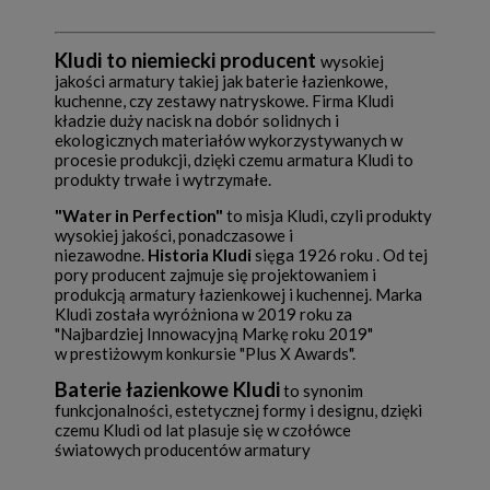
Kludi to niemiecki producent
wysokiej
jakości armatury takiej jak baterie łazienkowe,
kuchenne, czy zestawy natryskowe. Firma Kludi
kładzie duży nacisk na dobór solidnych i
ekologicznych materiałów wykorzystywanych w
procesie produkcji, dzięki czemu armatura Kludi to
produkty trwałe i wytrzymałe.
"Water in Perfection"
to misja Kludi, czyli produkty
wysokiej jakości, ponadczasowe i
niezawodne.
Historia Kludi
sięga 1926 roku . Od tej
pory producent zajmuje się projektowaniem i
produkcją armatury łazienkowej i kuchennej. Marka
Kludi została wyróżniona w 2019 roku za
"Najbardziej Innowacyjną Markę roku 2019"
w prestiżowym konkursie "Plus X Awards".
Baterie łazienkowe Kludi
to synonim
funkcjonalności, estetycznej formy i designu, dzięki
czemu Kludi od lat plasuje się w czołówce
światowych producentów armatury