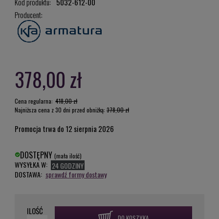
Kod produktu:
5032-612-00
Producent:
378,00 zł
Cena regularna:
418,00 zł
Najniższa cena z 30 dni przed obniżką:
378,00 zł
Promocja trwa do 12 sierpnia 2026
DOSTĘPNY
(mała ilość)
WYSYŁKA W:
24 GODZINY
DOSTAWA:
sprawdź formy dostawy
ILOŚĆ
DO KOSZYKA