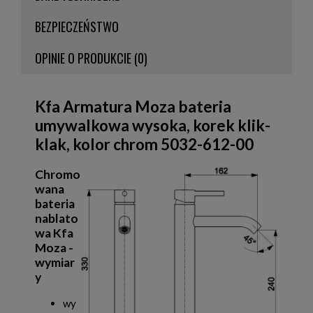
BEZPIECZEŃSTWO
OPINIE O PRODUKCIE (0)
Kfa Armatura Moza bateria
umywalkowa wysoka, korek klik-
klak, kolor chrom 5032-612-00
Chromo
wana
bateria
nablato
wa Kfa
Moza -
wymiar
y
wy