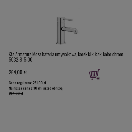
Kfa Armatura Moza bateria umywalkowa, korek klik-klak, kolor chrom
KFA 
5032-815-00
kolo
264,00 zł
90,0
Cena regularna:
281,00 zł
Najniższa cena z 30 dni przed obniżką:
264,00 zł