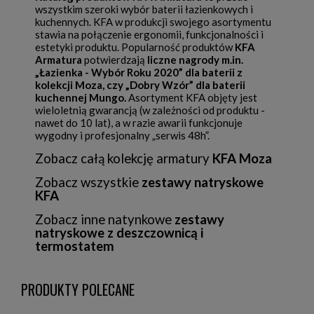
wszystkim szeroki wybór baterii łazienkowych i
kuchennych. KFA w produkcji swojego asortymentu
stawia na połączenie ergonomii, funkcjonalności i
estetyki produktu. Popularność produktów
KFA
Armatura
potwierdzają
liczne nagrody m.in.
„Łazienka - Wybór Roku 2020” dla baterii z
kolekcji Moza, czy „Dobry Wzór” dla baterii
kuchennej Mungo.
Asortyment KFA objęty jest
wieloletnią gwarancją (w zależności od produktu -
nawet do 10 lat), a w razie awarii funkcjonuje
wygodny i profesjonalny „serwis 48h”.
Zobacz całą kolekcję armatury
KFA Moza
Zobacz wszystkie
zestawy natryskowe
KFA
Zobacz inne natynkowe
zestawy
natryskowe z deszczownicą i
termostatem
PRODUKTY POLECANE