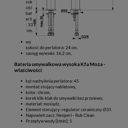
sok
ość
bat
erii
: 33
cm,
wy
sokość do perlatora: 24 cm,
zasięg wylewki: 16,2 cm,
Bateria umywalkowa wysoka Kfa Moza -
właściwości
kąt nachylenia perlatora: 45
montaż stojący nablatowy,
kolor: chrom,
korek klik-klak do umywalki bez przelewu,
materiał: mosiądz,
Element sterujący: regulator ceramiczny Ø35
Napowietrzacz: Neoperl - Rub Clean
Przepływ wody [l/min]: 5