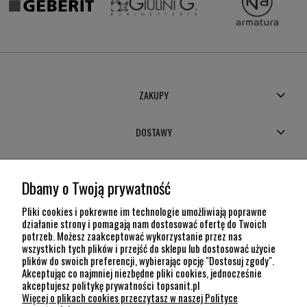
ZAKUPY
DOSTAWY
MOJE KONTO
Dbamy o Twoją prywatność
POMOC
Pliki cookies i pokrewne im technologie umożliwiają poprawne
działanie strony i pomagają nam dostosować ofertę do Twoich
potrzeb. Możesz zaakceptować wykorzystanie przez nas
INFORMACJE
wszystkich tych plików i przejść do sklepu lub dostosować użycie
plików do swoich preferencji, wybierając opcję "Dostosuj zgody".
KONTAKT
Akceptując co najmniej niezbędne pliki cookies, jednocześnie
akceptujesz politykę prywatności topsanit.pl
12 307 26 20
Więcej o plikach cookies przeczytasz w naszej Polityce
Kraków, 30-704 Na Dołach 8