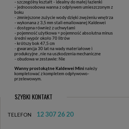
- szczególny kształt - idealny do małej łazienki
- jednoosobowa wanna z odpływem umieszczonym z
boku
- zmniejszone zużycie wody dzięki zwężeniu wnętrza
- wykonana z 3,5 mm stali emaliowanej Kaldewei
- dostępna również z uchwytami
- pojemność użytkowa = pojemność absolutna minus
średni wypór około 70 litrów
- krótszy bok 47,5 cm
- gwarancja 30 lat na wady materiałowe i
produkcyjne , nie na uszkodzenia mechaniczne
-
obudowa w zestawie
:
Nie
Wanny prostokątne Kaldewei Mini
należy
kompletować z kompletem odpływowo-
przelewowym.
SZYBKI KONTAKT
12 307 26 20
TELEFON