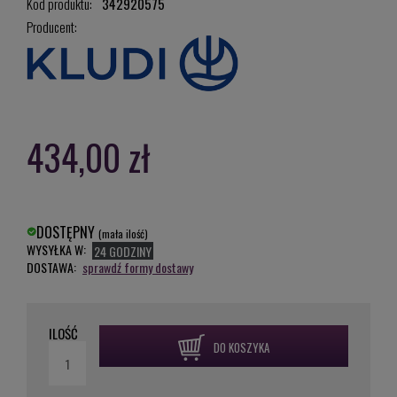
Kod produktu:
342920575
Producent:
434,00 zł
DOSTĘPNY
(mała ilość)
WYSYŁKA W:
24 GODZINY
DOSTAWA:
sprawdź formy dostawy
ILOŚĆ
DO KOSZYKA