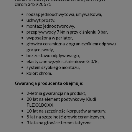
chrom 342920575
rodzaj: jednouchwytowa, umywalkowa,
uchwyt prosty,
montaż: jednootworowy,
przepływ wody 7l/min przy ciśnieniu 3 bar,
wyposażona w perlator,
głowica ceramiczna z ogranicznikiem odpływu
gorącej wody,
bez zestawu odplywowego,
elastyczne wężyki ciśnieniowe G 3/8,
system szybkiego montażu,
kolor: chrom.
Gwarancja producenta obejmuje:
2-letnia gwarancja na produkt,
20 lat na element podtynkowy Kludi
FLEXX.BOXX,
10 lat na szczelności korpusów armatury,
5 lat na szczelność głowic ceramicznych,
3 lata na głowice termostatyczne.