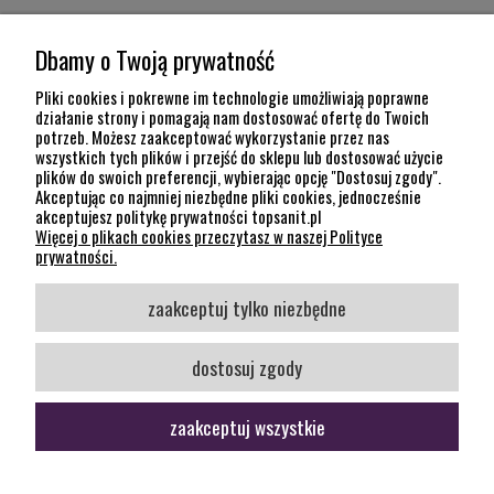
MOJE KONTO
Dbamy o Twoją prywatność
POMOC
Pliki cookies i pokrewne im technologie umożliwiają poprawne
działanie strony i pomagają nam dostosować ofertę do Twoich
potrzeb. Możesz zaakceptować wykorzystanie przez nas
INFORMACJE
wszystkich tych plików i przejść do sklepu lub dostosować użycie
plików do swoich preferencji, wybierając opcję "Dostosuj zgody".
KONTAKT
Akceptując co najmniej niezbędne pliki cookies, jednocześnie
akceptujesz politykę prywatności topsanit.pl
12 307 26 20
Więcej o plikach cookies przeczytasz w naszej Polityce
Kraków, 30-704 Na Dołach 8
prywatności.
SOCIAL MEDIA
zaakceptuj tylko niezbędne
Śledź nas
dostosuj zgody
zaakceptuj wszystkie
pokaż pełną wersję strony