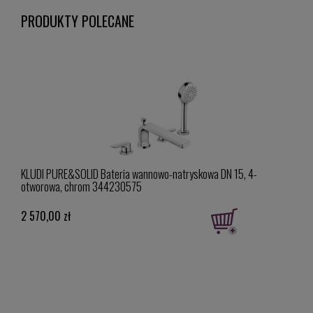
PRODUKTY POLECANE
awem
KLUDI PURE&SOLID Bateria wannowo-natryskowa DN 15, 4-
KLUD
otworowa, chrom 344230575
z ze
2 570,00 zł
441,