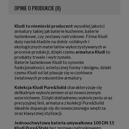
OPINIE O PRODUKCIE (0)
Kludi to niemiecki producent
wysokiej jakości
armatury takiej jak baterie kuchenne, baterie
łazienkowe, czy zestawy natryskowe. Firma Kludi
duży nacisk kładzie na dobór solidnych i
ekologicznych materiałów wykorzystywanych w
procesie produkcji, dzięki czemu
armatura Kludi
to
produkty trwałe i wytrzymałe.
Baterie łazienkowe Kludi to synonim
funkcjonalności, estetycznej formy i designu, dzięki
czemu Kludi od lat plasuje się w czołówce
światowych producentów armatury.
Kolekcja Kludi Pure&Solid
charakteryzuje się
delikatnym wykończeniem oraz nowoczesnym
wzornictwem. Dzięki dokładnemu wykończeniu oraz
precyzyjnej linii, armatura z kolekcji Pure&Solid
idealnie dopasuje się do nowoczesnego wnętrza
oraz klasycznej stylizacji.
Jednouchwytowa bateria umywalkowa 100 DN 15
Kludi Pure&Style
bez zestawu natryskowego,