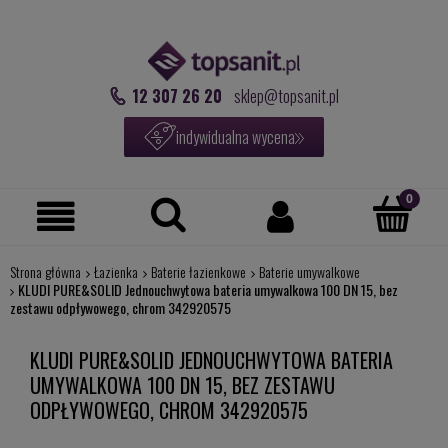
12 307 26 20
sklep@topsanit.pl
indywidualna wycena
Strona główna
Łazienka
Baterie łazienkowe
Baterie umywalkowe
KLUDI PURE&SOLID Jednouchwytowa bateria umywalkowa 100 DN 15, bez
zestawu odpływowego, chrom 342920575
KLUDI PURE&SOLID JEDNOUCHWYTOWA BATERIA
UMYWALKOWA 100 DN 15, BEZ ZESTAWU
ODPŁYWOWEGO, CHROM 342920575