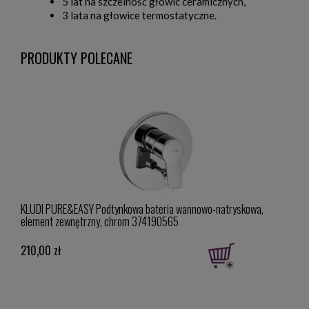
5 lat na szczelność głowic ceramicznych,
3 lata na głowice termostatyczne.
PRODUKTY POLECANE
KLUDI PURE&EASY Podtynkowa bateria wannowo-natryskowa,
KLUD
element zewnętrzny, chrom 374190565
DN 1
210,00 zł
461,