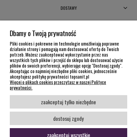
DOSTAWY
MOJE KONTO
Dbamy o Twoją prywatność
POMOC
Pliki cookies i pokrewne im technologie umożliwiają poprawne
działanie strony i pomagają nam dostosować ofertę do Twoich
potrzeb. Możesz zaakceptować wykorzystanie przez nas
INFORMACJE
wszystkich tych plików i przejść do sklepu lub dostosować użycie
plików do swoich preferencji, wybierając opcję "Dostosuj zgody".
KONTAKT
Akceptując co najmniej niezbędne pliki cookies, jednocześnie
akceptujesz politykę prywatności topsanit.pl
12 307 26 20
Więcej o plikach cookies przeczytasz w naszej Polityce
Kraków, 30-704 Na Dołach 8
prywatności.
SOCIAL MEDIA
zaakceptuj tylko niezbędne
Śledź nas
dostosuj zgody
zaakceptuj wszystkie