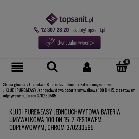
12 307 26 20
sklep@topsanit.pl
indywidualna wycena
Strona główna
Łazienka
Baterie łazienkowe
Baterie umywalkowe
KLUDI PURE&EASY Jednouchwytowa bateria umywalkowa 100 DN 15, z zestawem
odpływowym, chrom 370230565
KLUDI PURE&EASY JEDNOUCHWYTOWA BATERIA
UMYWALKOWA 100 DN 15, Z ZESTAWEM
ODPŁYWOWYM, CHROM 370230565