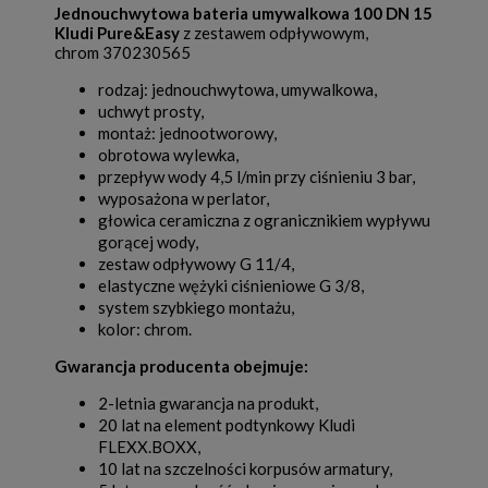
Jednouchwytowa bateria umywalkowa 100 DN 15
Kludi Pure&Easy
z zestawem odpływowym,
chrom 370230565
rodzaj: jednouchwytowa, umywalkowa,
uchwyt prosty,
montaż: jednootworowy,
obrotowa wylewka,
przepływ wody 4,5 l/min przy ciśnieniu 3 bar,
wyposażona w perlator,
głowica ceramiczna z ogranicznikiem wypływu
gorącej wody,
zestaw odpływowy G 11/4,
elastyczne wężyki ciśnieniowe G 3/8,
system szybkiego montażu,
kolor: chrom.
Gwarancja producenta obejmuje:
2-letnia gwarancja na produkt,
20 lat na element podtynkowy Kludi
FLEXX.BOXX,
10 lat na szczelności korpusów armatury,