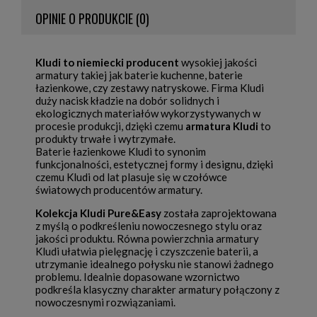
OPINIE O PRODUKCIE (0)
Kludi to niemiecki producent
wysokiej jakości
armatury takiej jak baterie kuchenne, baterie
łazienkowe, czy zestawy natryskowe. Firma Kludi
duży nacisk kładzie na dobór solidnych i
ekologicznych materiałów wykorzystywanych w
procesie produkcji, dzięki czemu
armatura Kludi
to
produkty trwałe i wytrzymałe.
Baterie łazienkowe Kludi to synonim
funkcjonalności, estetycznej formy i designu, dzięki
czemu Kludi od lat plasuje się w czołówce
światowych producentów armatury.
Kolekcja Kludi Pure&Easy
została zaprojektowana
z myślą o podkreśleniu nowoczesnego stylu oraz
jakości produktu. Równa powierzchnia armatury
Kludi ułatwia pielęgnację i czyszczenie baterii, a
utrzymanie idealnego połysku nie stanowi żadnego
problemu. Idealnie dopasowane wzornictwo
podkreśla klasyczny charakter armatury połączony z
nowoczesnymi rozwiązaniami.