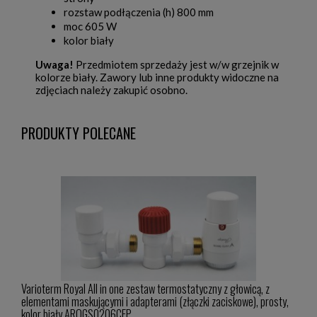
rozstaw podłączenia (h) 800 mm
moc 605 W
kolor biały
Uwaga!
Przedmiotem sprzedaży jest w/w grzejnik w
kolorze biały. Zawory lub inne produkty widoczne na
zdjęciach należy zakupić osobno.
PRODUKTY POLECANE
Varioterm Royal All in one zestaw termostatyczny z głowicą, z
Vario
owy,
elementami maskującymi i adapterami (złączki zaciskowe), prosty,
i mas
kolor biały AROGS0206CFP