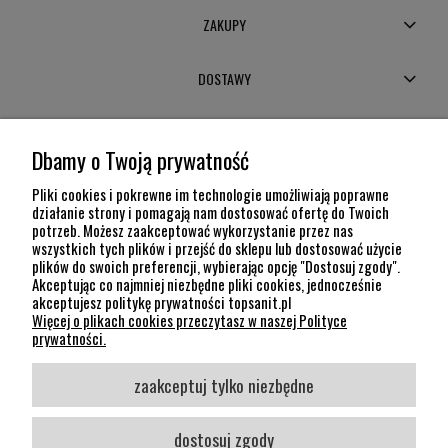
ZAKUPY
DOSTAWY
MOJE KONTO
Dbamy o Twoją prywatność
POMOC
Pliki cookies i pokrewne im technologie umożliwiają poprawne
działanie strony i pomagają nam dostosować ofertę do Twoich
potrzeb. Możesz zaakceptować wykorzystanie przez nas
INFORMACJE
wszystkich tych plików i przejść do sklepu lub dostosować użycie
plików do swoich preferencji, wybierając opcję "Dostosuj zgody".
KONTAKT
Akceptując co najmniej niezbędne pliki cookies, jednocześnie
akceptujesz politykę prywatności topsanit.pl
12 307 26 20
Więcej o plikach cookies przeczytasz w naszej Polityce
Kraków, 30-704 Na Dołach 8
prywatności.
SOCIAL MEDIA
zaakceptuj tylko niezbędne
Śledź nas
dostosuj zgody