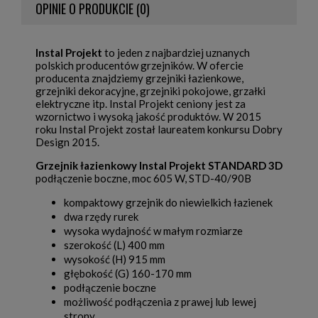
OPINIE O PRODUKCIE (0)
Instal Projekt
to jeden z najbardziej uznanych
polskich producentów grzejników. W ofercie
producenta znajdziemy grzejniki łazienkowe,
grzejniki dekoracyjne, grzejniki pokojowe, grzałki
elektryczne itp. Instal Projekt ceniony jest za
wzornictwo i wysoką jakość produktów. W 2015
roku Instal Projekt został laureatem konkursu Dobry
Design 2015.
Grzejnik łazienkowy Instal Projekt STANDARD 3D
podłączenie boczne, moc 605 W, STD-40/90B
kompaktowy grzejnik do niewielkich łazienek
dwa rzędy rurek
wysoka wydajność w małym rozmiarze
szerokość (L) 400 mm
wysokość (H) 915 mm
głębokość (G) 160-170 mm
podłączenie boczne
możliwość podłączenia z prawej lub lewej
strony