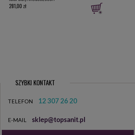
281,00 zł
322,
SZYBKI KONTAKT
12 307 26 20
TELEFON
sklep@topsanit.pl
E-MAIL