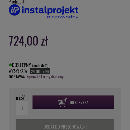
Producent:
724,00 zł
DOSTĘPNY
(mała ilość)
WYSYŁKA W:
24 GODZINY
DOSTAWA:
sprawdź formy dostawy
ILOŚĆ
DO KOSZYKA
DODAJ DO PRZECHOWALNI