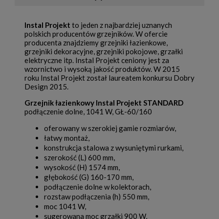
Instal Projekt
to jeden z najbardziej uznanych
polskich producentów grzejników. W ofercie
producenta znajdziemy grzejniki łazienkowe,
grzejniki dekoracyjne, grzejniki pokojowe, grzałki
elektryczne itp. Instal Projekt ceniony jest za
wzornictwo i wysoką jakość produktów. W 2015
roku Instal Projekt został laureatem konkursu Dobry
Design 2015.
Grzejnik łazienkowy Instal Projekt STANDARD
podłączenie dolne, 1041 W, GŁ-60/160
oferowany w szerokiej gamie rozmiarów,
łatwy montaż,
konstrukcja stalowa z wysuniętymi rurkami,
szerokość (L) 600 mm,
wysokość (H) 1574 mm,
głębokość (G) 160-170 mm,
podłączenie dolne w kolektorach,
rozstaw podłączenia (h) 550 mm,
moc 1041 W,
sugerowana moc grzałki 900 W,