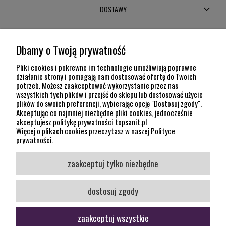
DOSTAWY
MOJE KONTO
Dbamy o Twoją prywatność
POMOC
Pliki cookies i pokrewne im technologie umożliwiają poprawne
działanie strony i pomagają nam dostosować ofertę do Twoich
potrzeb. Możesz zaakceptować wykorzystanie przez nas
INFORMACJE
wszystkich tych plików i przejść do sklepu lub dostosować użycie
plików do swoich preferencji, wybierając opcję "Dostosuj zgody".
KONTAKT
Akceptując co najmniej niezbędne pliki cookies, jednocześnie
akceptujesz politykę prywatności topsanit.pl
12 307 26 20
Więcej o plikach cookies przeczytasz w naszej Polityce
Kraków, 30-704 Na Dołach 8
prywatności.
SOCIAL MEDIA
zaakceptuj tylko niezbędne
Śledź nas
dostosuj zgody
zaakceptuj wszystkie