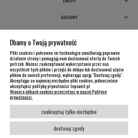
ZAKUPY
DOSTAWY
MOJE KONTO
Dbamy o Twoją prywatność
POMOC
Pliki cookies i pokrewne im technologie umożliwiają poprawne
działanie strony i pomagają nam dostosować ofertę do Twoich
potrzeb. Możesz zaakceptować wykorzystanie przez nas
INFORMACJE
wszystkich tych plików i przejść do sklepu lub dostosować użycie
plików do swoich preferencji, wybierając opcję "Dostosuj zgody".
KONTAKT
Akceptując co najmniej niezbędne pliki cookies, jednocześnie
akceptujesz politykę prywatności topsanit.pl
12 307 26 20
Więcej o plikach cookies przeczytasz w naszej Polityce
Kraków, 30-704 Na Dołach 8
prywatności.
SOCIAL MEDIA
zaakceptuj tylko niezbędne
Śledź nas
dostosuj zgody