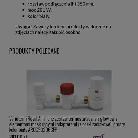
rozstaw podłączenia (h) 350 mm,
moc 281 W,
kolor biały.
Uwaga!
Zawory lub inne produkty widoczne na
zdjęciach należy zakupić osobno.
PRODUKTY POLECANE
Varioterm Royal All in one zestaw termostatyczny z głowicą, z
Vario
owy,
elementami maskującymi i adapterami (złączki zaciskowe), prosty,
i mas
kolor biały AROGS0206CFP
281,00 zł
322,