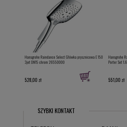
cowy, rączka
Hansgrohe Raindance Select Główka prysznicowa E 150
Hansgrohe Ra
8587400
3jet DN15 chrom 26550000
Porter Set 1
528,00 zł
551,00 zł
SZYBKI KONTAKT