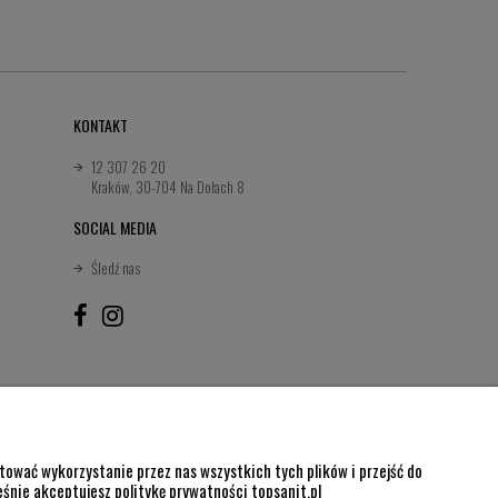
KONTAKT
12 307 26 20
Kraków, 30-704 Na Dołach 8
SOCIAL MEDIA
Śledź nas
ować wykorzystanie przez nas wszystkich tych plików i przejść do
eśnie akceptujesz politykę prywatności topsanit.pl