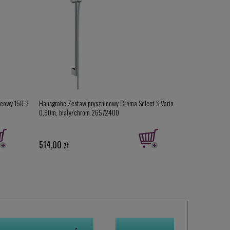
icowy 150 3
Hansgrohe Zestaw prysznicowy Croma Select S Vario
0,90m, biały/chrom 26572400
514,00 zł