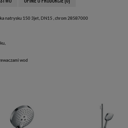
ŃSTWO
OPINIE O PRODUKCIE (0)
NTUALNYCH KOSZTÓW
zka natrysku 150 3jet, DN15 , chrom 28587000
ku,
zewaczami wod