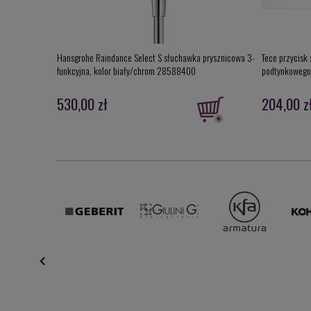
Hansgrohe Raindance Select S słuchawka prysznicowa 3-
Tece przycisk
funkcyjna, kolor biały/chrom 28588400
podtynkowego
530,00 zł
204,00 z