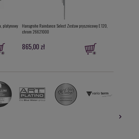
, platynowy
Hansgrohe Raindance Select Zestaw prysznicowy E 120,
Sanplast B/CL Cl
chrom 26621000
+ ST1, 615-010-
865,00 zł
875,00 zł