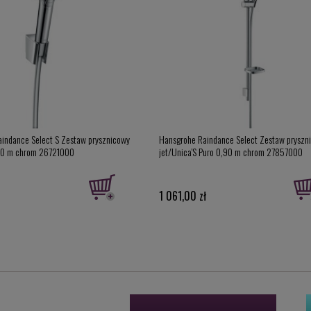
indance Select S Zestaw prysznicowy
Hansgrohe Raindance Select Zestaw pryszn
.60 m chrom 26721000
jet/Unica'S Puro 0,90 m chrom 27857000
1 061,00 zł