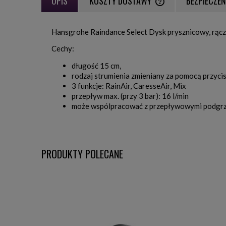
OPIS
KOSZTY DOSTAWY
BEZPIECZE
CENA NIE ZAWIERA EWE
Hansgrohe Raindance Select Dysk prysznicowy, rąc
PŁATNOŚCI
Cechy:
długość 15 cm,
rodzaj strumienia zmieniany za pomocą przycis
3 funkcje: RainAir, CaresseAir, Mix
przepływ max. (przy 3 bar): 16 l/min
może wspólpracować z przepływowymi podgr
PRODUKTY POLECANE