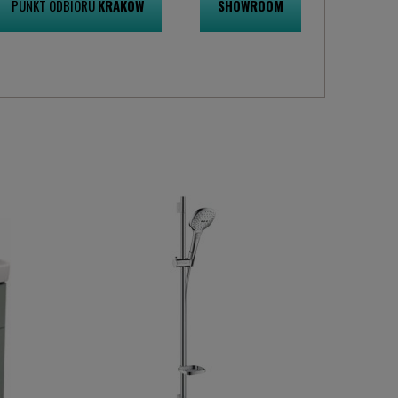
PUNKT ODBIORU
KRAKÓW
SHOWROOM