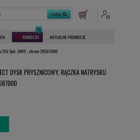
NTA
ROMOCJE
AKTUALNE PROMOCJE
ku 150 3jet, DN15 , chrom 28587000
ECT DYSK PRYSZNICOWY, RĄCZKA NATRYSKU
8587000