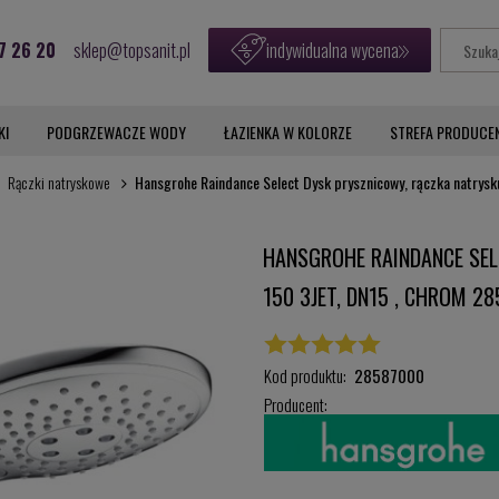
7 26 20
sklep@topsanit.pl
indywidualna wycena
KI
PODGRZEWACZE WODY
ŁAZIENKA W KOLORZE
STREFA PRODUCE
Rączki natryskowe
Hansgrohe Raindance Select Dysk prysznicowy, rączka natrys
HANSGROHE RAINDANCE SEL
150 3JET, DN15 , CHROM 2
Kod produktu:
28587000
Producent: