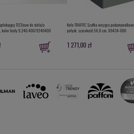
 spłukujący TECEnow do stelaża
Koło TRAFFIC Szafka wisząca podumywalkowa
, kolor biały 9.240.400/9240400
połysk, szerokość 56,8 cm, 89434-000
ł
1 271,00 zł