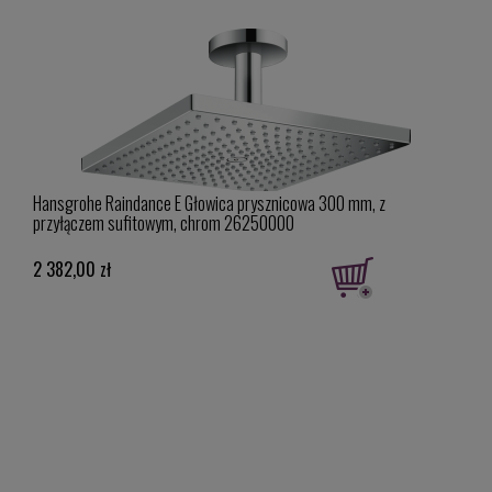
niem
Hansgrohe Raindance E Głowica prysznicowa 300 mm, z
Hans
przyłączem sufitowym, chrom 26250000
262
2 382,00 zł
3 84