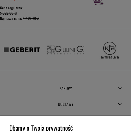
Cena regularna:
5 027,00 zł
Najniższa cena:
4 423,76 zł
ZAKUPY
DOSTAWY
MOJE KONTO
Dbamy o Twoją prywatność