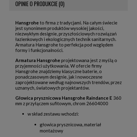
OPINIE O PRODUKCIE (0)
Hansgrohe
to firma z tradycjami. Na całym świecie
jest synonimem produktów wysokiej jakości,
niezwykłym designie, przyszłościowych rozwiązań
łazienkowych i ekologicznych technik sanitarnych.
Armatura Hansgrohe to perfekcja pod względem
formy i funkcjonalności.
Armatura Hansgrohe
projektowana jest z myślą o
przyjemności użytkowania. W ofercie firmy
Hansgrohe znajdziemy klasyczne baterie, o
ponadczasowym designie, jak i nowoczesne
zaprojektowane według najnowszych trendów, przez
uznanych, światowych projektantów.
Głowica prysznicowa Hansgrohe Raindance E
360
mm z przyłączem sufitowym, chrom 26604000
w skład zestawu wchodzi:
głowica prysznicowa, materiał
montażowy