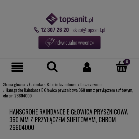
12 307 26 20
sklep@topsanit.pl
indywidualna wycena
Strona główna
Łazienka
Baterie łazienkowe
Deszczownice
Hansgrohe Raindance E Głowica prysznicowa 360 mm z przyłączem sufitowym,
chrom 26604000
HANSGROHE RAINDANCE E GŁOWICA PRYSZNICOWA
360 MM Z PRZYŁĄCZEM SUFITOWYM, CHROM
26604000