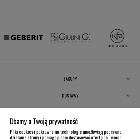
ZAKUPY
DOSTAWY
MOJE KONTO
Dbamy o Twoją prywatność
POMOC
Pliki cookies i pokrewne im technologie umożliwiają poprawne
działanie strony i pomagają nam dostosować ofertę do Twoich