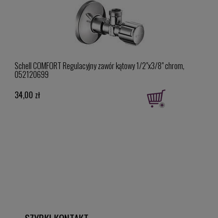
694 /
Schell COMFORT Regulacyjny zawór kątowy 1/2"x3/8" chrom,
Hans
052120699
34,00 zł
970,