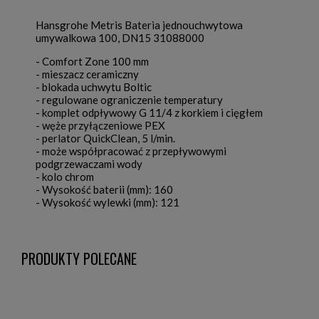
Hansgrohe Metris Bateria jednouchwytowa
umywalkowa 100, DN15 31088000
- Comfort Zone 100 mm
- mieszacz ceramiczny
- blokada uchwytu Boltic
- regulowane ograniczenie temperatury
- komplet odpływowy G 11/4 z korkiem i cięgłem
- węże przyłączeniowe PEX
- perlator QuickClean, 5 l/min.
- może współpracować z przepływowymi
podgrzewaczami wody
- kolo chrom
-
Wysokość baterii (mm)
:
160
-
Wysokość wylewki (mm)
:
121
PRODUKTY POLECANE