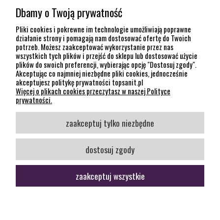
Dbamy o Twoją prywatność
POMOC
Pliki cookies i pokrewne im technologie umożliwiają poprawne
działanie strony i pomagają nam dostosować ofertę do Twoich
potrzeb. Możesz zaakceptować wykorzystanie przez nas
INFORMACJE
wszystkich tych plików i przejść do sklepu lub dostosować użycie
plików do swoich preferencji, wybierając opcję "Dostosuj zgody".
KONTAKT
Akceptując co najmniej niezbędne pliki cookies, jednocześnie
akceptujesz politykę prywatności topsanit.pl
12 307 26 20
Więcej o plikach cookies przeczytasz w naszej Polityce
Kraków, 30-704 Na Dołach 8
prywatności.
SOCIAL MEDIA
zaakceptuj tylko niezbędne
Śledź nas
dostosuj zgody
zaakceptuj wszystkie
pokaż pełną wersję strony
Sklep internetowy Shoper Premium