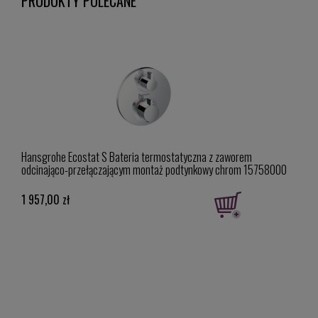
PRODUKTY POLECANE
Hansgrohe Ecostat S Bateria termostatyczna z zaworem
Hans
odcinająco-przełączającym montaż podtynkowy chrom 15758000
mont
1 957,00 zł
2 10