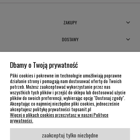
ZAKUPY
DOSTAWY
MOJE KONTO
Dbamy o Twoją prywatność
POMOC
Pliki cookies i pokrewne im technologie umożliwiają poprawne
działanie strony i pomagają nam dostosować ofertę do Twoich
potrzeb. Możesz zaakceptować wykorzystanie przez nas
INFORMACJE
wszystkich tych plików i przejść do sklepu lub dostosować użycie
plików do swoich preferencji, wybierając opcję "Dostosuj zgody".
KONTAKT
Akceptując co najmniej niezbędne pliki cookies, jednocześnie
akceptujesz politykę prywatności topsanit.pl
12 307 26 20
Więcej o plikach cookies przeczytasz w naszej Polityce
Kraków, 30-704 Na Dołach 8
prywatności.
SOCIAL MEDIA
zaakceptuj tylko niezbędne