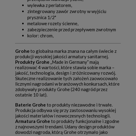
wylewka z perlatorem,
zintegrowany zawór zwrotny w wyjściu
prysznica 1/2"
metalowe rozety ścienne,
zabezpieczenie przed przepływem zwrotnym
kolor: chrom,
Grohe
to globalna marka znana na całym świecie z
produkcji wysokiej jakości armatury sanitarnej.
Produkty Grohe
„Made in Germany” mają
realizować 4 wartości, które stawia sobie marka –
jakość, technologia, design i zróżnicowany rozwój.
Skuteczne realizowanie tych założeń zaowocowało
licznymi nagrodami w branżowych konkursach, które
zdobywały produkty Grohe (240 nagród przez
ostatnie 10 lat).
Baterie Grohe
to produkty niezawodne i trwałe.
Produkcja odbywa się przy zastosowaniu wysokiej
jakości materiałów i nowoczesnych technologii.
Armatura Grohe
to produkty funkcjonalne i zgodne
z najnowszymi trendami. Udany design produktów
dowodzi nagroda, którą Grohe otrzymało jako