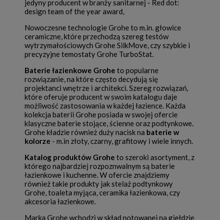
jedyny producent w branży sanitarnej - Red dot:
design team of the year award,
Nowoczesne technologie Grohe to m.in. głowice
ceramiczne, które przechodzą szereg testów
wytrzymałościowych Grohe SilkMove, czy szybkie i
precyzyjne temostaty Grohe TurboStat.
Baterie łazienkowe Grohe
to popularne
rozwiązanie, na które często decydują się
projektanci wnętrze i architekci. Szereg rozwiązań,
które oferuje producent w swoim katalogu daje
możliwość zastosowania w każdej łazience. Każda
kolekcja baterii Grohe posiada w swojej ofercie
klasyczne baterie stojące, ścienne oraz podtynkowe.
Grohe kładzie również duży nacisk na
baterie w
kolorze
- m.in złoty, czarny, grafitowy i wiele innych.
Katalog produktów Grohe
to szeroki asortyment, z
którego najbardziej rozpoznwalnym są baterie
łazienkowe i kuchenne. W ofercie znajdziemy
również takie produkty jak stelaż podtynkowy
Grohe, toaleta myjąca, ceramika łazienkowa, czy
akcesoria łazienkowe.
Marka Grohe wchodzi w skład notowanej na giełdzie