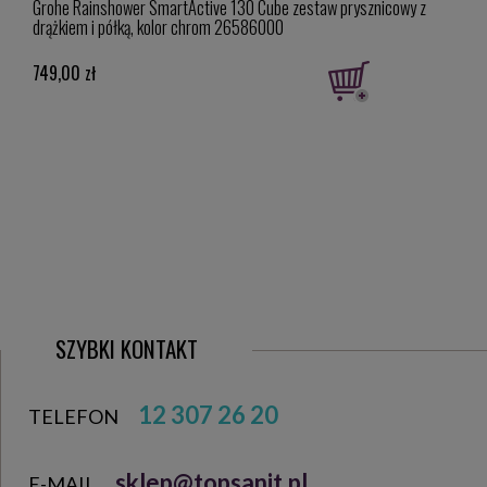
),
Grohe Rainshower SmartActive 130 Cube zestaw prysznicowy z
Groh
drążkiem i półką, kolor chrom 26586000
749,00 zł
424,
SZYBKI KONTAKT
12 307 26 20
TELEFON
sklep@topsanit.pl
E-MAIL