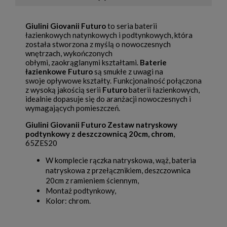
Giulini Giovanii Futuro
to seria baterii
łazienkowych natynkowych i podtynkowych, która
została stworzona z myślą o nowoczesnych
wnętrzach, wykończonych
obłymi, zaokrąglanymi kształtami.
Baterie
łazienkowe Futuro
są smukłe z uwagi na
swoje opływowe kształty. Funkcjonalność połączona
z wysoką jakością serii
Futuro
baterii łazienkowych,
idealnie dopasuje się do aranżacji nowoczesnych i
wymagających pomieszczeń.
Giulini Giovanii Futuro Zestaw natryskowy
podtynkowy z deszczownicą 20cm, chrom
,
65ZES20
W komplecie rączka natryskowa, wąż, bateria
natryskowa z przełącznikiem, deszczownica
20cm z ramieniem ściennym,
Montaż podtynkowy,
Kolor: chrom.