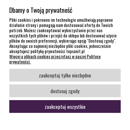
MOJE KONTO
Dbamy o Twoją prywatność
POMOC
Pliki cookies i pokrewne im technologie umożliwiają poprawne
działanie strony i pomagają nam dostosować ofertę do Twoich
potrzeb. Możesz zaakceptować wykorzystanie przez nas
INFORMACJE
wszystkich tych plików i przejść do sklepu lub dostosować użycie
plików do swoich preferencji, wybierając opcję "Dostosuj zgody".
KONTAKT
Akceptując co najmniej niezbędne pliki cookies, jednocześnie
akceptujesz politykę prywatności topsanit.pl
12 307 26 20
Więcej o plikach cookies przeczytasz w naszej Polityce
Kraków, 30-704 Na Dołach 8
prywatności.
SOCIAL MEDIA
zaakceptuj tylko niezbędne
Śledź nas
dostosuj zgody
zaakceptuj wszystkie
pokaż pełną wersję strony
Sklep internetowy Shoper Premium