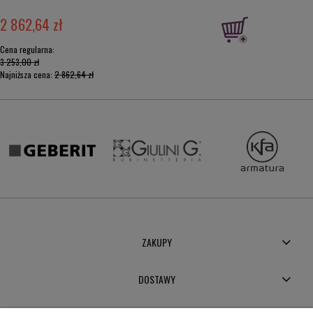
2 862,64 zł
Cena regularna:
3 253,00 zł
Najniższa cena:
2 862,64 zł
ZAKUPY
DOSTAWY