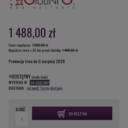
1 488,00 zł
Cena regularna:
1 600,00 zł
Najniższa cena z 30 dni przed obniżką:
1 488,00 zł
Promocja trwa do 9 sierpnia 2026
DOSTĘPNY
(mała ilość)
WYSYŁKA W:
24 GODZINY
DOSTAWA:
sprawdź formy dostawy
ILOŚĆ
DO KOSZYKA