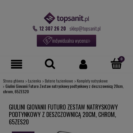
12 307 26 20
sklep@topsanit.pl
indywidualna wycena
Strona główna
Łazienka
Baterie łazienkowe
Komplety natryskowe
Giulini Giovanii Futuro Zestaw natryskowy podtynkowy z deszczownicą 20cm,
chrom, 65ZES20
GIULINI GIOVANII FUTURO ZESTAW NATRYSKOWY
PODTYNKOWY Z DESZCZOWNICĄ 20CM, CHROM,
65ZES20