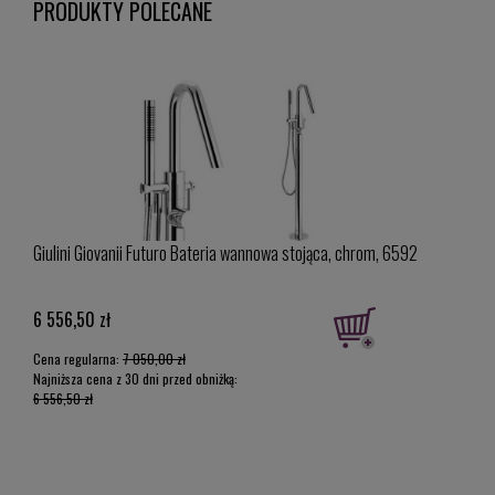
PRODUKTY POLECANE
Giulini Giovanii Futuro Bateria wannowa stojąca, chrom, 6592
Giuli
659
6 556,50 zł
3 93
Cena regularna:
7 050,00 zł
Cena 
Najniższa cena z 30 dni przed obniżką:
Najniż
6 556,50 zł
3 938,