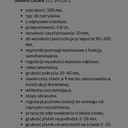
Geberit Duofix
111.591.00.1
szerokość: 500 mm,
typ: do natrysków,
z odpływem ściennym,
przepustowość: 0.8 l/s,
wysokość zasyfonowania: 50 mm,
do wysokości jastrychu przy wpuście 90–200
mm,
wsporniki pod nogi montażowe z funkcją
samohamowania,
regulacja wysokości montażu odpływu,
rama samonośna,
grubość pokrycia 10–40 mm,
nawiercony otwór ø 9 mm do zamocowania w
konstrukcji drewnianej,
włóknina uszczelniająca,
stopy obracalne,
regulacja poziomu izolacji do wolnego od
naprężeń uszczelnienia,
przyłącze odprowadzania ścieków z boku,
grubość płytek na podłodze 2–26 mm,
grubość płytek ceramicznych na ścianie 2–35