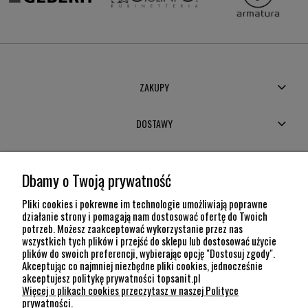
ZAKUPY
DOSTAWY
MOJE KONTO
Dbamy o Twoją prywatność
POMOC
Pliki cookies i pokrewne im technologie umożliwiają poprawne
działanie strony i pomagają nam dostosować ofertę do Twoich
potrzeb. Możesz zaakceptować wykorzystanie przez nas
INFORMACJE
wszystkich tych plików i przejść do sklepu lub dostosować użycie
plików do swoich preferencji, wybierając opcję "Dostosuj zgody".
KONTAKT
Akceptując co najmniej niezbędne pliki cookies, jednocześnie
akceptujesz politykę prywatności topsanit.pl
12 307 26 20
Więcej o plikach cookies przeczytasz w naszej Polityce
Kraków, 30-704 Na Dołach 8
prywatności.