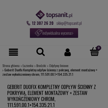
12 307 26 20
sklep@topsanit.pl
indywidualna wycena
Strona główna
Łazienka
Brodziki
Odpływy liniowe
Geberit Duofix Kompletny odpływ ścienny z pokrywą, element montażowy +
zestaw wykończeniowy chrom, 111.591.00.1+154.335.21.1
GEBERIT DUOFIX KOMPLETNY ODPŁYW ŚCIENNY Z
POKRYWĄ, ELEMENT MONTAŻOWY + ZESTAW
WYKOŃCZENIOWY CHROM,
111.591.00.1+154.335.21.1