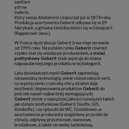
sanitarn
ych na
świecie,
który swoją działalność rozpoczął już w 1874 roku.
Produkcja asortymentu Geberit odbywa się w 29
fabrykach, a główna siedziba mieści się w Szwajcarii
(Rapperswil-Jona ).
W Polsce dystrybucja Geberit trwa nieprzerwanie
od 1995 roku. Na polskim rynku
Geberit
również
szybko stał się wiodącym producentem, a
stelaż
podtynkowy Geberit
stale aspiruje do miana
najpopularniejszego produktu w tej kategorii.
Lata doświadczeń marki
Geberit
zapewniają
niezawodną technologię, wiele różnorodnych serii,
co w połączeniu z szeroką sferą działań daje
możliwość dopasowania produktów
Geberit
do
potrzeb nawet najbardziej wymagających.
Geberit
słynie z najwyższej jakości rozwiązań takich
jak stelaże podtynkowe (Geberit Duofix, GIS,
Kombofix), czy spłuczki do WC. Dodatkowo, w
asortymencie producenta znajdziemy przyciski do
stelaży, odpływy prysznicowe, wannowe,
brodzikowe, a także ceramikę łazienkową.