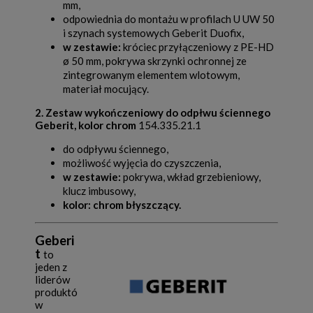
mm,
odpowiednia do montażu w profilach U UW 50
i szynach systemowych Geberit Duofix,
w zestawie:
króciec przyłączeniowy z PE-HD
ø 50 mm, pokrywa skrzynki ochronnej ze
zintegrowanym elementem wlotowym,
materiał mocujący.
2. Zestaw wykończeniowy do odpłwu ściennego
Geberit, kolor chrom
154.335.21.1
do odpływu ściennego,
możliwość wyjęcia do czyszczenia,
w zestawie:
pokrywa, wkład grzebieniowy,
klucz imbusowy,
kolor: chrom błyszczący.
Geberi
t
to
jeden z
liderów
produktó
w