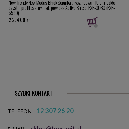
 cm,
New Trendy New Modus Black Ścianka prysznicowa 110 cm, szkło
Blue
120-1B
czyste, profil czarny mat, powłoka Active Shield, EXK-0060 (EXK-
głow
5539)
2 264,00 zł
1 791
SZYBKI KONTAKT
12 307 26 20
TELEFON
sklep@topsanit.pl
E-MAIL