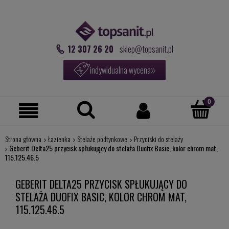
12 307 26 20
sklep@topsanit.pl
indywidualna wycena
Strona główna
Łazienka
Stelaże podtynkowe
Przyciski do stelaży
Geberit Delta25 przycisk spłukujący do stelaża Duofix Basic, kolor chrom mat,
115.125.46.5
GEBERIT DELTA25 PRZYCISK SPŁUKUJĄCY DO
STELAŻA DUOFIX BASIC, KOLOR CHROM MAT,
115.125.46.5