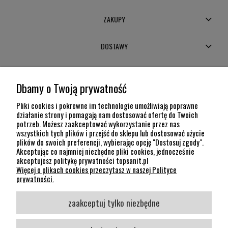
ZAKUPY
DOSTAWY
MOJE KONTO
Dbamy o Twoją prywatność
POMOC
Pliki cookies i pokrewne im technologie umożliwiają poprawne
działanie strony i pomagają nam dostosować ofertę do Twoich
potrzeb. Możesz zaakceptować wykorzystanie przez nas
INFORMACJE
wszystkich tych plików i przejść do sklepu lub dostosować użycie
plików do swoich preferencji, wybierając opcję "Dostosuj zgody".
KONTAKT
Akceptując co najmniej niezbędne pliki cookies, jednocześnie
akceptujesz politykę prywatności topsanit.pl
12 307 26 20
Więcej o plikach cookies przeczytasz w naszej Polityce
Kraków, 30-704 Na Dołach 8
prywatności.
SOCIAL MEDIA
zaakceptuj tylko niezbędne
Śledź nas