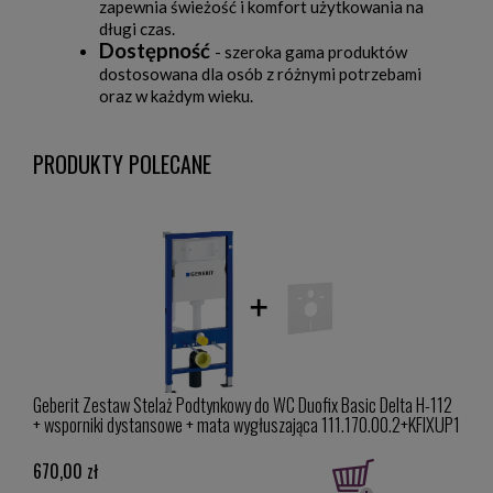
zapewnia świeżość i komfort użytkowania na
długi czas.
Dostępność
- szeroka gama produktów
dostosowana dla osób z różnymi potrzebami
oraz w każdym wieku.
PRODUKTY POLECANE
Geberit Zestaw Stelaż Podtynkowy do WC Duofix Basic Delta H-112
Geber
+ wsporniki dystansowe + mata wygłuszająca 111.170.00.2+KFIXUP1
nierd
670,00 zł
379,