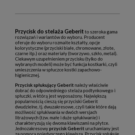
Przycisk do stelaża Geberit
to szeroka gama
rozwiązań i wariantów do wyboru. Producent
oferuje do wyboru rozmaite kształty, opcje
kolorystyczne (przyciski białe, chromowane, złote,
czarne itp.) oraz materiały (tworzywo, szkło, metal).
Ciekawym uzupełnieniem przycisku (tylko do
wybranych modeli) może być funkcja kostkarki, czyli
umieszczenia w spłuczce kostki zapachowo-
higienicznej.
Przycisk spłukujący Geberit
należy właściwie
dobrać do odpowiedniego stelaża podtynkowego i
spłuczki, w którą jest wyposażony. Największą
popularnością cieszą się przyciski Geberit
dwudzielne, tj. dwuzakresowe, czyli takie które dają
możliwość spłukiwania w dwóch wersjach
litrażowych (tzw. małe i duże spłukiwanie) i
charakteryzują się dwoma klawiszami na płytce.
Jednozakresowy
przycisk Geberit
uruchamiany jest
za pomocą pojedynczego klawisza. Przycisk spłukuje