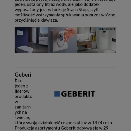
jeden, ustalony litraż wody, ale jako dodatek
wyposażony jest w funkcję Start/Stop, czyli
możliwość wstrzymania spłukiwania poprzez wtórne
przyciśnięcie klawisza.
Geberi
t
to
jeden z
liderów
produktó
w
sanitarn
ych na
świecie,
który swoją działalność rozpoczął już w 1874 roku.
Produkcja asortymentu Geberit odbywa się w 29