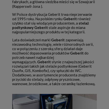
fabrykach, a główna siedziba mieści się w Szwajcarii
(Rapperswil-Jona ).
W Polsce dystrybucja Geberit trwa nieprzerwanie
od 1995 roku. Na polskim rynku
Geberit
również
szybko stał się wiodącym producentem, a
stelaż
podtynkowy Geberit
stale aspiruje do miana
najpopularniejszego produktu w tej kategorii.
Lata doświadczeń marki
Geberit
zapewniają
niezawodną technologię, wiele różnorodnych serii,
co w połączeniu z szeroką sferą działań daje
możliwość dopasowania produktów
Geberit
do
potrzeb nawet najbardziej
wymagających.
Geberit
słynie z najwyższej jakości
rozwiązań takich jak stelaże podtynkowe (Geberit
Duofix, GIS, Kombofix), czy spłuczki do WC.
Dodatkowo, w asortymencie producenta znajdziemy
przyciski do stelaży, odpływy prysznicowe,
wannowe, brodzikowe, a także ceramikę łazienkową.