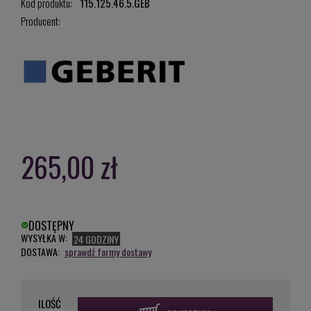
Kod produktu:
115.125.46.5.GEB
Producent:
265,00 zł
DOSTĘPNY
WYSYŁKA W:
24 GODZINY
DOSTAWA:
sprawdź formy dostawy
ILOŚĆ