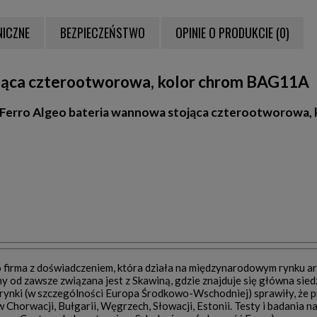
NICZNE
BEZPIECZEŃSTWO
OPINIE O PRODUKCIE (0)
NTUALNYCH KOSZTÓW
ojąca czterootworowa, kolor chrom BAG11A
ie Ferro Algeo bateria wannowa stojąca czterootworowa
 firma z doświadczeniem, która działa na międzynarodowym rynku ar
rmy od zawsze związana jest z Skawiną, gdzie znajduje się główna sie
ynki (w szczególności Europa Środkowo-Wschodniej) sprawiły, że p
 w Chorwacji, Bułgarii, Węgrzech, Słowacji, Estonii. Testy i badani