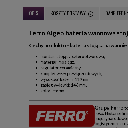
OPIS
KOSZTY DOSTAWY
DANE TECH
CENA NIE ZAWIERA EWE
Ferro Algeo bateria wannowa st
PŁATNOŚCI
Cechy produktu - bateria stojąca na wann
montaż: stojący, czterootworowa,
materiał: mosiądz,
regulator ceramiczny,
komplet węży przyłączeniowych,
wysokość baterii: 119 mm,
zasięg wylewki: 146 mm,
kolor: chrom
Grupa Ferro
to
roku. Historia fi
międzynarodowe r
logistyczne m.in.