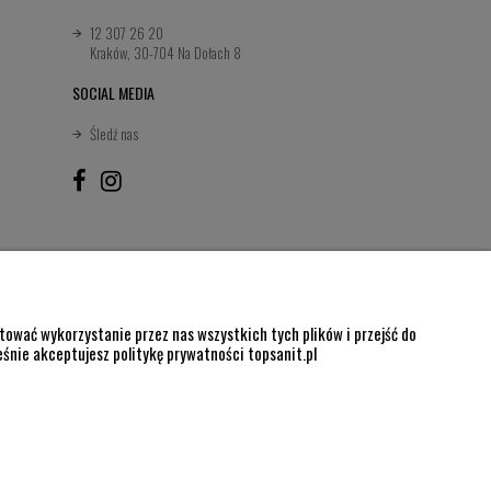
12 307 26 20
Kraków, 30-704 Na Dołach 8
SOCIAL MEDIA
Śledź nas
ować wykorzystanie przez nas wszystkich tych plików i przejść do
eśnie akceptujesz politykę prywatności topsanit.pl