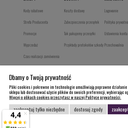
Kody rabatowe
Koszty dostawy
Logowanie
Strefa Producenta
Zabezpieczenia przesyłek
Polityka prywatn
Promocje
Tak pakujemy przesyłki
Ustawienia konta
Wyprzedaż
Przykłady protokołów szkody
Przechowalnia
Czas realizacji zamówienia
Program Partnerski
Dbamy o Twoją prywatność
Formy płatności
Pliki cookies i pokrewne im technologie umożliwiają poprawne działani
Regulamin
sklepu lub dostosować użycie plików do swoich preferencji, wybierając o
Więcej o plikach cookies przeczytasz w naszej Polityce prywatności.
zaakceptuj tylko niezbędne
dostosuj zgody
zaakcept