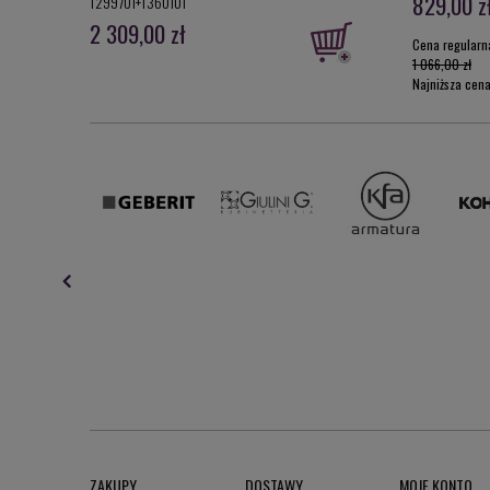
829,00 z
T299701+T360101
2 309,00 zł
Cena regularn
1 066,00 zł
Najniższa cen
ZAKUPY
DOSTAWY
MOJE KONTO