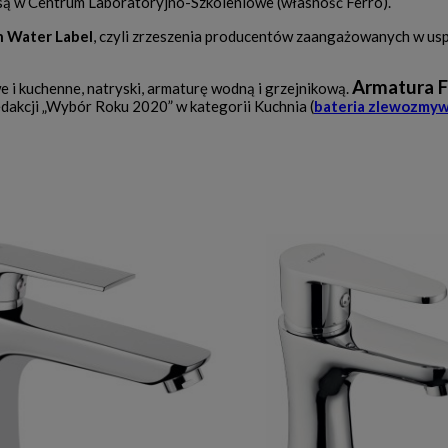
ą w Centrum Laboratoryjno-Szkoleniowe (własność Ferro).
 Water Label
, czyli zrzeszenia producentów zaangażowanych w us
Armatura F
e i kuchenne, natryski, armaturę wodną i grzejnikową.
dakcji „Wybór Roku 2020” w kategorii Kuchnia (
bateria zlewozmyw