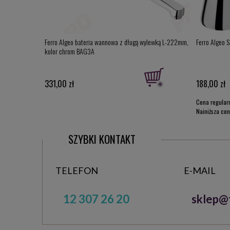
nna, chrom
Ferro Algeo bateria wannowa z długą wylewką L-222mm,
Ferro Algeo 
kolor chrom BAG3A
331,00 zł
188,00 zł
Cena regular
Najniższa cen
przed obniżką
SZYBKI KONTAKT
TELEFON
E-MAIL
12 307 26 20
sklep@t