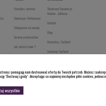
Formularz zwrotów
Showroom Topsanit.pl -
Kraków - Zabłocie
ości
Gwarancja i Reklamacje
Kontakt
Odstąpienie od umowy
Blog
Serwisy producentów
Remontuj z TopSanit
Jak zwrócić towar ?
Inspiracje TopSanit
Newsletter Page
Producenci
e strony i pomagają nam dostosować ofertę do Twoich potrzeb. Możesz zaakcept
pcję "Dostosuj zgody". Akceptując co najmniej niezbędne pliki cookies, jednocz
Praca w Topsanit.pl
O firmie
uj wszystkie