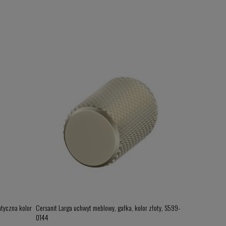
tyczna kolor
Cersanit Larga uchwyt meblowy, gałka, kolor złoty, S599-
Kfa Armatura Lo
0144
842-066-81