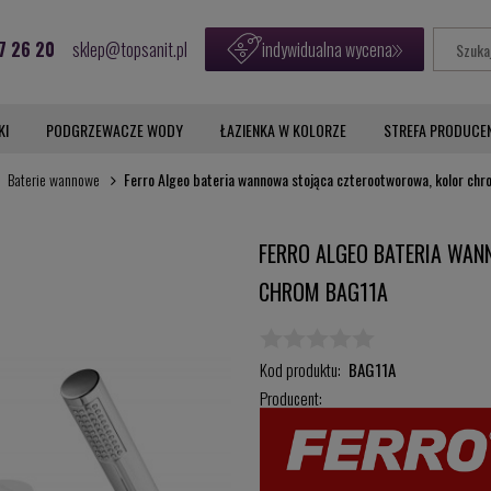
7 26 20
sklep@topsanit.pl
indywidualna wycena
KI
PODGRZEWACZE WODY
ŁAZIENKA W KOLORZE
STREFA PRODUCE
Baterie wannowe
Ferro Algeo bateria wannowa stojąca czterootworowa, kolor ch
FERRO ALGEO BATERIA WA
CHROM BAG11A
Kod produktu:
BAG11A
Producent: