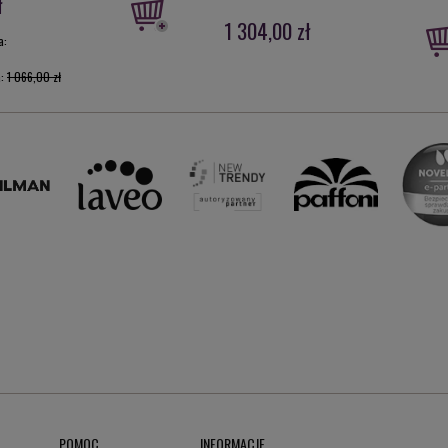
ł
1 304,00 zł
a:
a:
1 066,00 zł
POMOC
INFORMACJE