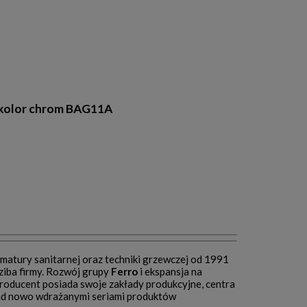
, kolor chrom BAG11A
matury sanitarnej oraz techniki grzewczej od 1991
dziba firmy. Rozwój grupy
Ferro
i ekspansja na
roducent posiada swoje zakłady produkcyjne, centra
a nad nowo wdrażanymi seriami produktów