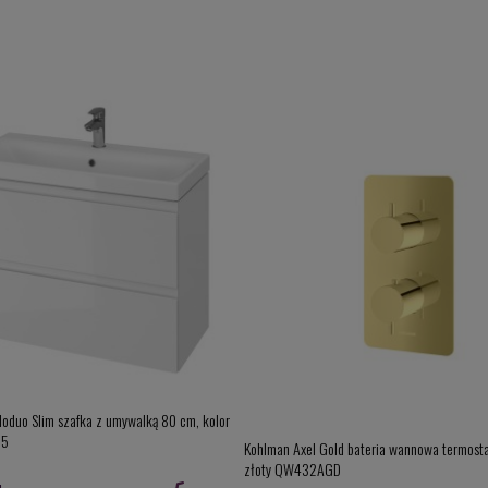
Moduo Slim szafka z umywalką 80 cm, kolor
25
Kohlman Axel Gold bateria wannowa termosta
złoty QW432AGD