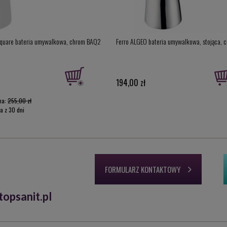
Square bateria umywalkowa, chrom BAQ2
Ferro ALGEO bateria umywalkowa, stojąca, 
194,00 zł
na:
255,00 zł
a z 30 dni
:
188,00 zł
FORMULARZ KONTAKTOWY
opsanit.pl