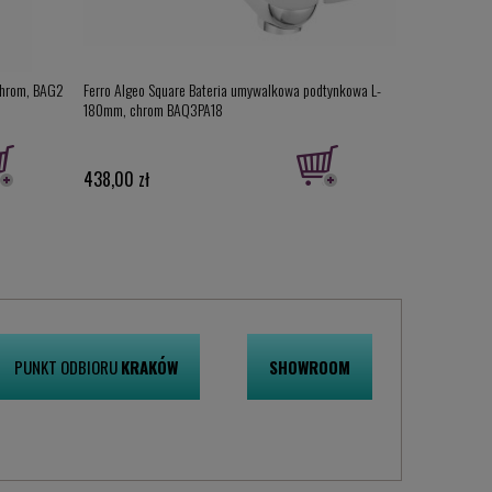
chrom, BAG2
Ferro Algeo Square Bateria umywalkowa podtynkowa L-
Ferro Algeo Ba
180mm, chrom BAQ3PA18
chrom BAG3PA
438,00 zł
406,00 zł
PUNKT ODBIORU
KRAKÓW
SHOWROOM