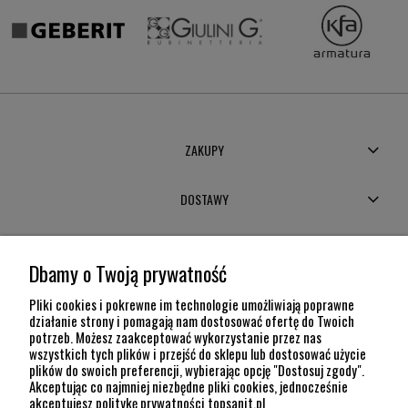
ZAKUPY
DOSTAWY
MOJE KONTO
Dbamy o Twoją prywatność
POMOC
Pliki cookies i pokrewne im technologie umożliwiają poprawne
działanie strony i pomagają nam dostosować ofertę do Twoich
potrzeb. Możesz zaakceptować wykorzystanie przez nas
INFORMACJE
wszystkich tych plików i przejść do sklepu lub dostosować użycie
plików do swoich preferencji, wybierając opcję "Dostosuj zgody".
KONTAKT
Akceptując co najmniej niezbędne pliki cookies, jednocześnie
akceptujesz politykę prywatności topsanit.pl