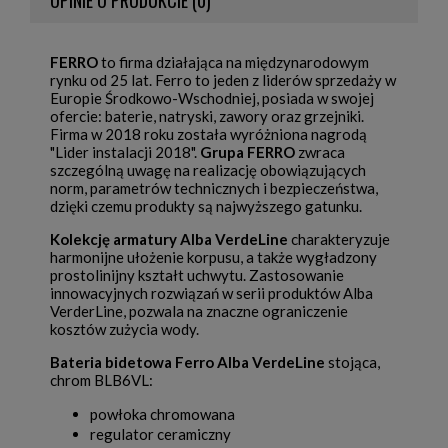
OPINIE O PRODUKCIE (0)
FERRO
to firma działająca na międzynarodowym
rynku od 25 lat. Ferro to jeden z liderów sprzedaży w
Europie Środkowo-Wschodniej, posiada w swojej
ofercie: baterie, natryski, zawory oraz grzejniki.
Firma w 2018 roku została wyróżniona nagrodą
"Lider instalacji 2018".
Grupa FERRO
zwraca
szczególną uwagę na realizację obowiązujących
norm, parametrów technicznych i bezpieczeństwa,
dzięki czemu produkty są najwyższego gatunku.
Kolekcję armatury Alba VerdeLine
charakteryzuje
harmonijne ułożenie korpusu, a także wygładzony
prostolinijny kształt uchwytu. Zastosowanie
innowacyjnych rozwiązań w serii produktów Alba
VerderLine, pozwala na znaczne ograniczenie
kosztów zużycia wody.
Bateria bidetowa Ferro Alba VerdeLine
stojąca,
chrom BLB6VL:
powłoka chromowana
regulator ceramiczny