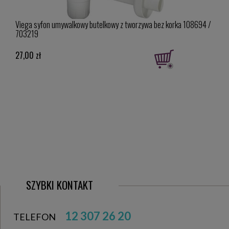
Viega syfon umywalkowy butelkowy z tworzywa bez korka 108694 /
Valve
703219
27,00 zł
47,0
SZYBKI KONTAKT
12 307 26 20
TELEFON