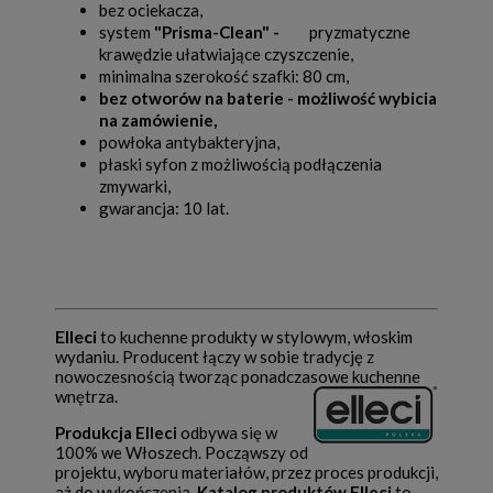
bez ociekacza,
system
"Prisma-Clean" -
pryzmatyczne
krawędzie ułatwiające czyszczenie,
minimalna szerokość szafki: 80 cm,
bez otworów na baterie - możliwość wybicia
na zamówienie,
powłoka antybakteryjna,
płaski syfon z możliwością podłączenia
zmywarki,
gwarancja: 10 lat.
Elleci
to kuchenne produkty w stylowym, włoskim
wydaniu. Producent łączy w sobie tradycję z
nowoczesnością tworząc ponadczasowe kuchenne
wnętrza.
Produkcja Elleci
odbywa się w
100% we Włoszech. Począwszy od
projektu, wyboru materiałów, przez proces produkcji,
aż do wykończenia.
Katalog produktów Elleci
to