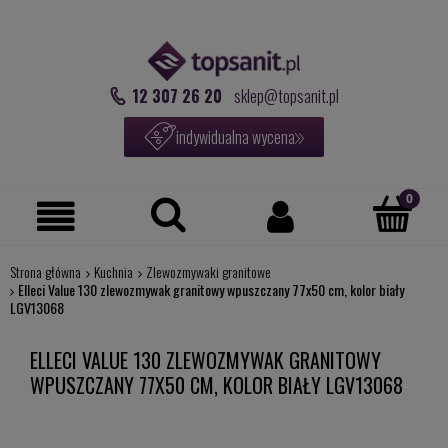
12 307 26 20
sklep@topsanit.pl
indywidualna wycena
Strona główna
Kuchnia
Zlewozmywaki granitowe
Elleci Value 130 zlewozmywak granitowy wpuszczany 77x50 cm, kolor biały
LGV13068
ELLECI VALUE 130 ZLEWOZMYWAK GRANITOWY
WPUSZCZANY 77X50 CM, KOLOR BIAŁY LGV13068