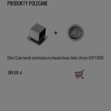
PRODUKTY POLECANE
Elleci Cube korek automatyczny kwadratowy, kolor chrom ASP17000
Ellec
399,00 zł
2 79