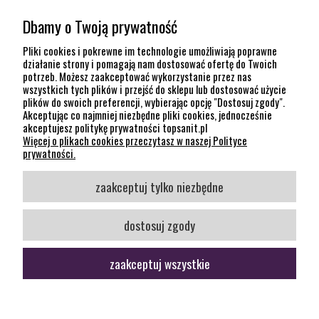
MOJE KONTO
Dbamy o Twoją prywatność
POMOC
Pliki cookies i pokrewne im technologie umożliwiają poprawne
działanie strony i pomagają nam dostosować ofertę do Twoich
potrzeb. Możesz zaakceptować wykorzystanie przez nas
INFORMACJE
wszystkich tych plików i przejść do sklepu lub dostosować użycie
plików do swoich preferencji, wybierając opcję "Dostosuj zgody".
KONTAKT
Akceptując co najmniej niezbędne pliki cookies, jednocześnie
akceptujesz politykę prywatności topsanit.pl
12 307 26 20
Więcej o plikach cookies przeczytasz w naszej Polityce
Kraków, 30-704 Na Dołach 8
prywatności.
SOCIAL MEDIA
zaakceptuj tylko niezbędne
Śledź nas
dostosuj zgody
zaakceptuj wszystkie
pokaż pełną wersję strony