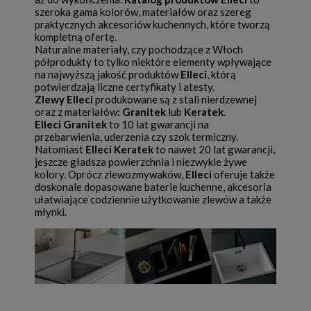
szeroka gama kolorów, materiałów oraz szereg
praktycznych akcesoriów kuchennych, które tworzą
kompletną ofertę.
Naturalne materiały, czy pochodzące z Włoch
półprodukty to tylko niektóre elementy wpływające
na najwyższą jakość produktów
Elleci
, którą
potwierdzają liczne certyfikaty i atesty.
Zlewy Elleci
produkowane są z stali nierdzewnej
oraz z materiałów:
Granitek
lub
Keratek
.
Elleci Granitek
to 10 lat gwarancji na
przebarwienia, uderzenia czy szok termiczny.
Natomiast
Elleci Keratek
to nawet 20 lat gwarancji,
jeszcze gładsza powierzchnia i niezwykle żywe
kolory. Oprócz zlewozmywaków,
Elleci
oferuje także
doskonale dopasowane baterie kuchenne, akcesoria
ułatwiające codziennie użytkowanie zlewów a także
młynki.