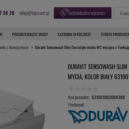
7 26 20
sklep@topsanit.pl
indywidualna wycena
KI
PODGRZEWACZE WODY
ŁAZIENKA W KOLORZE
STREFA PRODUCE
deski z funkcją mycia
Duravit Sensowash Slim Durastyle miska WC wisząca z funkcj
DURAVIT SENSOWASH SLIM 
MYCIA, KOLOR BIAŁY 6310
Kod produktu:
631001002004300
Producent: