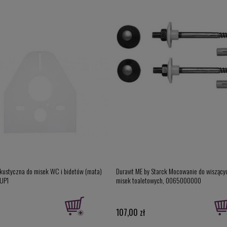
kustyczna do misek WC i bidetów (mata)
Duravit ME by Starck Mocowanie do wiszącyc
UP1
misek toaletowych, 0065000000
107,00 zł