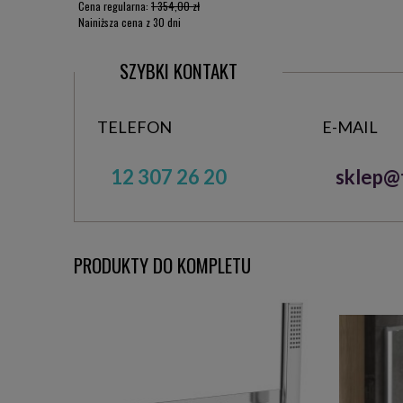
Cena regularna:
1 354,00 zł
Najniższa cena z 30 dni
przed obniżką:
1 037,00 zł
SZYBKI KONTAKT
TELEFON
E-MAIL
12 307 26 20
sklep@t
PRODUKTY DO KOMPLETU