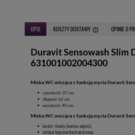
OPIS
KOSZTY DOSTAWY
OPINIE O P
CENA NIE ZAWIERA EWE
Duravit Sensowash Slim D
PŁATNOŚCI
631001002004300
Miska WC wisząca z funkcją mycia Duravit Sen
szerokość: 37 cm,
długość: 62 cm,
wysokość: 40 cm.
Miska WC wisząca z funkcją mycia Duravit Sen
kolor: biały (weiss alpin),
miska lejowa bezrantowa,