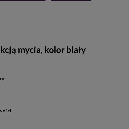
cją mycia, kolor biały
ry:
wości