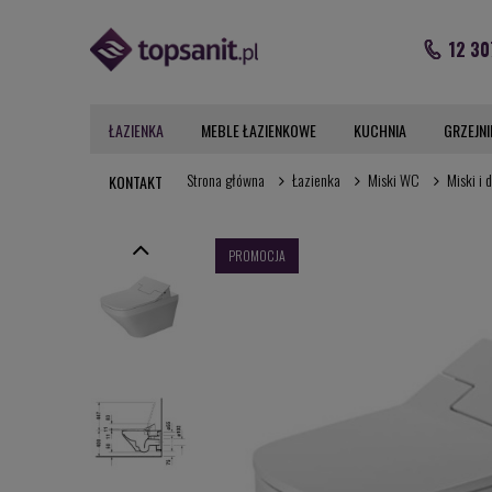
12 30
ŁAZIENKA
MEBLE ŁAZIENKOWE
KUCHNIA
GRZEJNI
Strona główna
Łazienka
Miski WC
Miski i 
KONTAKT
PROMOCJA