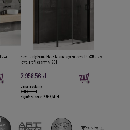
drzwi
New Trendy Prime Black kabina prysznicowa 110x80 drzwi
New Trendy Prim
lewe, profil czarny K-1281
lewe, profil czar
2 958,56 zł
3 197,92 z
Cena regularna:
Cena regularna:
3 362,00 zł
3 634,00 zł
Najniższa cena:
2 958,56 zł
Najniższa cena: