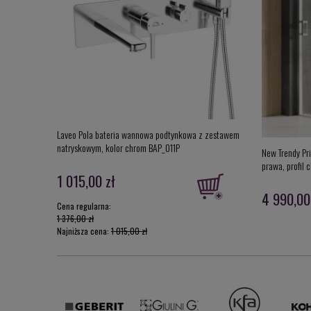
Laveo Pola bateria wannowa podtynkowa z zestawem
natryskowym, kolor chrom BAP_011P
New Trendy Pr
prawa, profil 
1 015,00 zł
4 990,00
Cena regularna:
1 376,00 zł
Najniższa cena:
1 015,00 zł