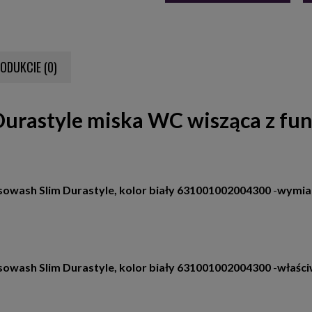
RODUKCIE (0)
NTUALNYCH KOSZTÓW
urastyle miska WC wisząca z funk
sowash Slim Durastyle, kolor biały 631001002004300
wymia
-
sowash Slim Durastyle, kolor biały 631001002004300
właści
-