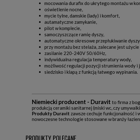
mocowania durafix do ukrytego montażu w kom
oświetlenie nocne,
mycie tylne, damskie (lady) i komfort,
autamatyczne zamykanie,
pilot w komplecie,
samoczyszczące ramię dyszy,
automatyczne okresowe przepłukiwanie dyszy
przy montażu bez stelaża, zalecane jest użyc
zasilanie 220-240V 50/60Hz,
indywidualna regulacja temperatury wody,
możliwość regulacji pozycji strumienia wody i
siedzisko i klapą z funkcją łatwego wypinania.
Niemiecki producent - Duravit
to firma z bo
produkcją ceramiki sanitarnej (miski wc, czy umywa
Produkty Duravit
zawsze cechuje funkcjonalność i w
nowoczesne technologie stosowane w branży łazien
PRODUKTY POLECANE