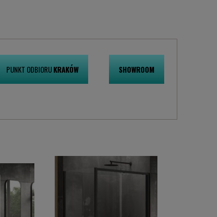
Cena regularna
Najniższa cena 
przed obniżką:
5
PUNKT ODBIORU
KRAKÓW
SHOWROOM