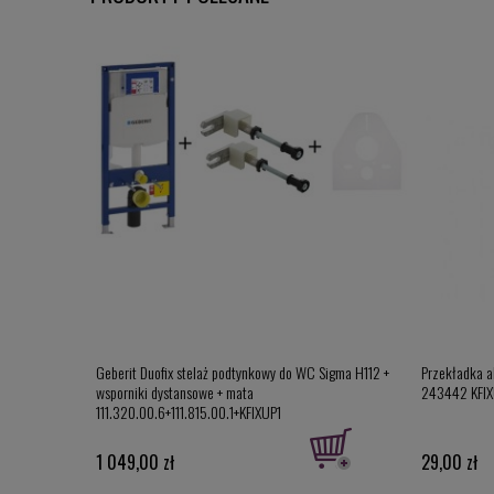
wisząca z
Geberit Duofix stelaż podtynkowy do WC Sigma H112 +
Przekładka a
ły
wsporniki dystansowe + mata
243442 KFIX
111.320.00.6+111.815.00.1+KFIXUP1
1 049,00 zł
29,00 zł