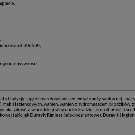
plecie,
,
ie mocowań # 006500,
 jego intensywności,
gatą tradycją i ogromnym doświadczeniem w branży sanitarnej - na 
lki), mebli łazienkowych, wanien, wanien z hydromasażem, brodzików
ysoka jakość, a w produkcji silny nacisk kładzie się na dbałość o śr
kowej takie jak
Duravit Rimless
(miski bezrantowe),
Duravit Hygien