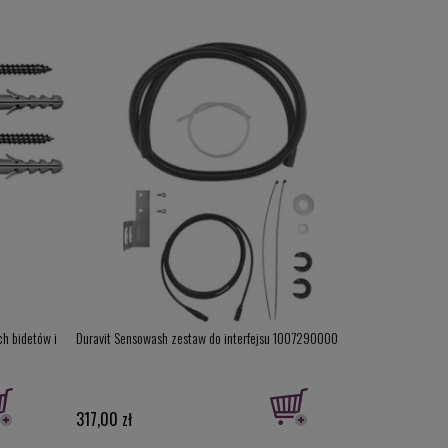
h bidetów i
Duravit Sensowash zestaw do interfejsu 1007290000
Duravit Me by 
wisząca 58cm z 
63100000200
317,00 zł
5 399,00 zł