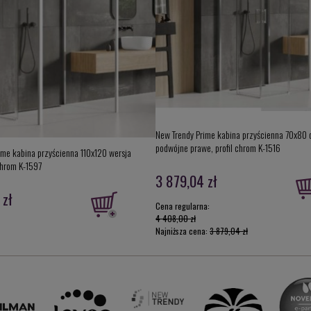
New Trendy Prime kabina przyścienna 70x80 
podwójne prawe, profil chrom K-1516
ime kabina przyścienna 110x120 wersja
chrom K-1597
3 879,04 zł
 zł
Cena regularna:
4 408,00 zł
Najniższa cena:
3 879,04 zł