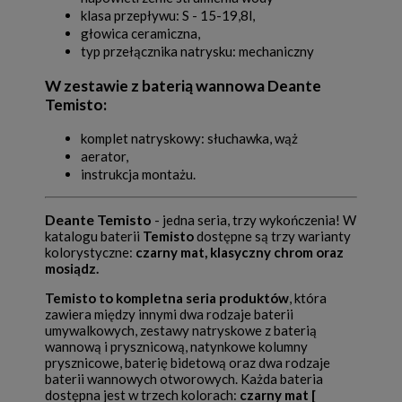
klasa przepływu: S - 15-19,8l,
głowica ceramiczna,
typ przełącznika natrysku: mechaniczny
W zestawie z baterią wannowa Deante
Temisto:
komplet natryskowy: słuchawka, wąż
aerator,
instrukcja montażu.
Deante Temisto
- jedna seria, trzy wykończenia! W
katalogu baterii
Temisto
dostępne są trzy warianty
kolorystyczne:
czarny mat, klasyczny chrom oraz
mosiądz.
Temisto to kompletna seria produktów
, która
zawiera między innymi dwa rodzaje baterii
umywalkowych, zestawy natryskowe z baterią
wannową i prysznicową, natynkowe kolumny
prysznicowe, baterię bidetową oraz dwa rodzaje
baterii wannowych otworowych. Każda bateria
dostępna jest w trzech kolorach:
czarny mat [