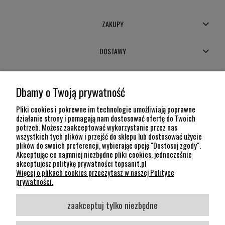
ZAKUPY
DOSTAWY
MOJE KONTO
Dbamy o Twoją prywatność
POMOC
Pliki cookies i pokrewne im technologie umożliwiają poprawne
działanie strony i pomagają nam dostosować ofertę do Twoich
potrzeb. Możesz zaakceptować wykorzystanie przez nas
INFORMACJE
wszystkich tych plików i przejść do sklepu lub dostosować użycie
plików do swoich preferencji, wybierając opcję "Dostosuj zgody".
KONTAKT
Akceptując co najmniej niezbędne pliki cookies, jednocześnie
akceptujesz politykę prywatności topsanit.pl
12 307 26 20
Więcej o plikach cookies przeczytasz w naszej Polityce
Kraków, 30-704 Na Dołach 8
prywatności.
SOCIAL MEDIA
zaakceptuj tylko niezbędne
Śledź nas