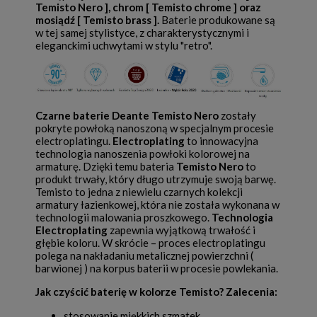
Temisto Nero ], chrom [ Temisto chrome ] oraz
mosiądź [ Temisto brass ].
Baterie produkowane są
w tej samej stylistyce, z charakterystycznymi i
eleganckimi uchwytami w stylu "retro".
Czarne baterie Deante Temisto Nero
zostały
pokryte powłoką nanoszoną w specjalnym procesie
electroplatingu.
Electroplating
to innowacyjna
technologia nanoszenia powłoki kolorowej na
armaturę. Dzięki temu bateria
Temisto Nero
to
produkt trwały, który długo utrzymuje swoją barwę.
Temisto to jedna z niewielu czarnych kolekcji
armatury łazienkowej, która nie została wykonana w
technologii malowania proszkowego.
Technologia
Electroplating
zapewnia wyjątkową trwałość i
głębie koloru. W skrócie – proces electroplatingu
polega na nakładaniu metalicznej powierzchni (
barwionej ) na korpus baterii w procesie powlekania.
Jak czyścić baterię w kolorze Temisto? Zalecenia:
stosowanie miękkich szmatek,