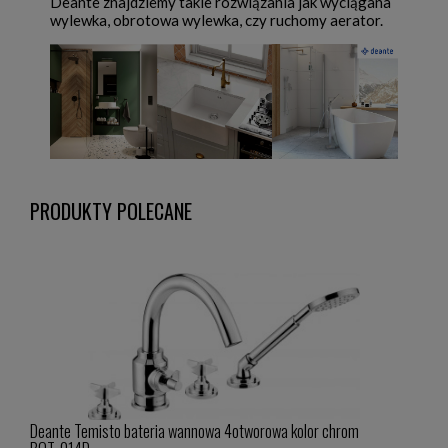
Deante znajdziemy takie rozwiązania jak wyciągana
wylewka, obrotowa wylewka, czy ruchomy aerator.
PRODUKTY POLECANE
Deante Temisto bateria wannowa 4otworowa kolor chrom
Dean