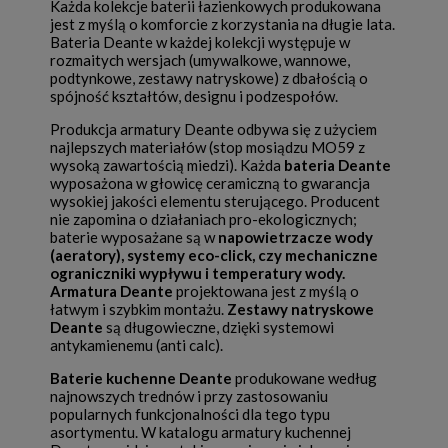
Każda kolekcje baterii łazienkowych produkowana
jest z myślą o komforcie z korzystania na długie lata.
Bateria Deante w każdej kolekcji występuje w
rozmaitych wersjach (umywalkowe, wannowe,
podtynkowe, zestawy natryskowe) z dbałością o
spójność kształtów, designu i podzespołów.
Produkcja armatury Deante odbywa się z użyciem
najlepszych materiałów (stop mosiądzu MO59 z
wysoką zawartością miedzi). Każda
bateria Deante
wyposażona w głowicę ceramiczną to gwarancja
wysokiej jakości elementu sterującego. Producent
nie zapomina o działaniach pro-ekologicznych;
baterie wyposażane są w
napowietrzacze wody
(aeratory), systemy eco-click, czy mechaniczne
ograniczniki wypływu i temperatury wody.
Armatura Deante
projektowana jest z myślą o
łatwym i szybkim montażu.
Zestawy natryskowe
Deante
są długowieczne, dzięki systemowi
antykamienemu (anti calc).
Baterie kuchenne Deante
produkowane według
najnowszych trednów i przy zastosowaniu
popularnych funkcjonalności dla tego typu
asortymentu. W katalogu armatury kuchennej