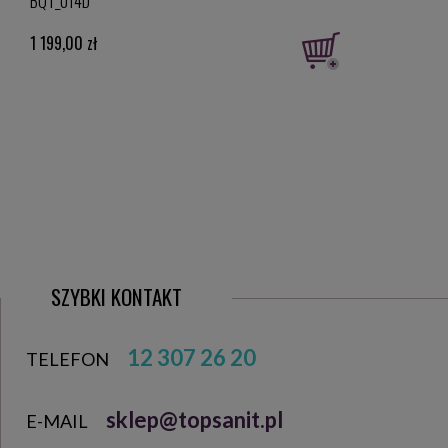
BQT_014D
chro
1 199,00 zł
575,
SZYBKI KONTAKT
12 307 26 20
TELEFON
sklep@topsanit.pl
E-MAIL