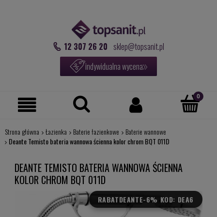
12 307 26 20
sklep@topsanit.pl
indywidualna wycena
Strona główna
Łazienka
Baterie łazienkowe
Baterie wannowe
Deante Temisto bateria wannowa ścienna kolor chrom BQT 011D
DEANTE TEMISTO BATERIA WANNOWA ŚCIENNA
KOLOR CHROM BQT 011D
RABAT
DEANTE-6% KOD: DEA6