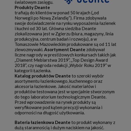
światowym zasięgu.
Produkty Deante
trafiają do klientów w ponad 50 krajach („od
Norwegii po Nową Zelandię”). Firma zdobywała
swoje doświadczenie na rynku wyposażenia łazienek
i kuchni od 30 lat. Główna siedziba Deante
zlokalizowana jest w Zgierzu (biura, magazyny, linia
produkcyjna, centrum badań i rozwoju), a w
Tomaszowie Mazowieckim produkowane są od 11 lat
zlewozmywaki.
Asortyment Deante
zdobywał
liczne nagrody w prestiżowych konkursach takich jak
„Diament Meblarstwa 2019”, „Top Design Award
2018”, czy nagroda redakcji „Wybór Roku 2019” w
kategorii Łazienka.
Katalog produktów Deante
to szeroki wybór
asortymentu łazienkowego, kuchennego oraz
akcesoria łazienkowe. Jakość materiałów i
produktów testowana jest w specjalnie stworzonym
do tego laboratorium technologicznym Deante.
Przed wprowadzenie na rynek produkty są
weryfikowane pod kątem precyzji wykonania i
odporności na długość użytkowania.
Bateria łazienkowa Deante
to produkt wykonany z
dużą starannością i dużym naciskiem na jakość.