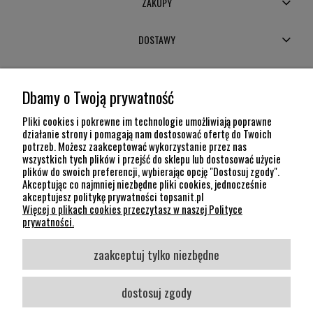
ZAKUPY
DOSTAWY
MOJE KONTO
Dbamy o Twoją prywatność
POMOC
Pliki cookies i pokrewne im technologie umożliwiają poprawne
działanie strony i pomagają nam dostosować ofertę do Twoich
potrzeb. Możesz zaakceptować wykorzystanie przez nas
INFORMACJE
wszystkich tych plików i przejść do sklepu lub dostosować użycie
plików do swoich preferencji, wybierając opcję "Dostosuj zgody".
KONTAKT
Akceptując co najmniej niezbędne pliki cookies, jednocześnie
akceptujesz politykę prywatności topsanit.pl
12 307 26 20
Więcej o plikach cookies przeczytasz w naszej Polityce
Kraków, 30-704 Na Dołach 8
prywatności.
SOCIAL MEDIA
zaakceptuj tylko niezbędne
Śledź nas
dostosuj zgody