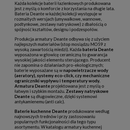
Każda kolekcje baterii łazienkowych produkowana
jest z myślą o komforcie z korzystania na długie lata.
Bateria Deante w każdej kolekcji występuje w
rozmaitych wersjach (umywalkowe, wannowe,
podtynkowe, zestawy natryskowe) z dbałością o
spójność kształtów, designu i podzespołów.
Produkcja armatury Deante odbywa się z użyciem
najlepszych materiałów (stop mosiądzu MO59 z
wysoką zawartością miedzi). Każda
bateria Deante
wyposażona w głowicę ceramiczną to gwarancja
wysokiej jakości elementu sterującego. Producent
nie zapomina o działaniach pro-ekologicznych;
baterie wyposażane są w
napowietrzacze wody
(aeratory), systemy eco-click, czy mechaniczne
ograniczniki wypływu i temperatury wody.
Armatura Deante
projektowana jest z myślą o
łatwym i szybkim montażu.
Zestawy natryskowe
Deante
są długowieczne, dzięki systemowi
antykamienemu (anti calc).
Baterie kuchenne Deante
produkowane według
najnowszych trednów i przy zastosowaniu
popularnych funkcjonalności dla tego typu
asortymentu. W katalogu armatury kuchennej