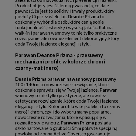
zależności od indywidualnych preferencji i łazienki.
Produkt objęty jest 2-letnią gwarancją, co daje
pewność, że jest to solidny i trwały produkt, który
posłuży Ci przez wiele lat.
Deante Prizma
to
doskonały wybór dla osób, które cenią sobie
funkcjonalność, estetykę i wysoką jakość. Kabina
walk-in i parawan wannowy to nie tylko praktyczne
rozwiązanie, ale również element dekoracyjny, który
doda Twojej łazience elegancji i stylu.
Parawan Deante Prizma - przesuwny
mechanizm i profile w kolorze chrom i
czarny-mat (nero)
Deante Prizma parawan nawannowy przesuwny
100x140cm to nowoczesne rozwiązanie, które
doskonale sprawdzi się w Twojej łazience. Parawan
wannowy to nie tylko praktyczne, ale również
estetyczne rozwiązanie, które doda Twojej łazience
elegancji i stylu. Kolor profilu w tej kolekcji to czarny
(nero) i chrom, czyli do wyboru mamy popularne,
nowoczesne rozwiązania, które wpasują się w
rozmaite style wnętrz.
Parawan Prizma
posiada
szkło hartowane o grubości 5mm pokryte specjalną
powłoką ochronną Active Cover, co gwarantuje