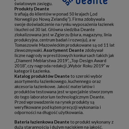
światowym zasięgu.
Produkty Deante
trafiają do klientów w ponad 50 krajach („od
Norwegii po Nową Zelandię”). Firma zdobywała
swoje doświadczenie na rynku wyposażenia łazienek
i kuchni od 30 lat. Główna siedziba Deante
zlokalizowana jest w Zgierzu (biura, magazyny, linia
produkcyjna, centrum badań i rozwoju), a w
Tomaszowie Mazowieckim produkowane są od 11 lat
zlewozmywaki.
Asortyment Deante
zdobywał
liczne nagrody w prestiżowych konkursach takich jak
„Diament Meblarstwa 2019”, „Top Design Award
2018”, czy nagroda redakcji „Wybór Roku 2019” w
kategorii Łazienka.
Katalog produktów Deante
to szeroki wybór
asortymentu łazienkowego, kuchennego oraz
akcesoria łazienkowe. Jakość materiałów i
produktów testowana jest w specjalnie stworzonym
do tego laboratorium technologicznym Deante.
Przed wprowadzenie na rynek produkty są
weryfikowane pod kątem precyzji wykonania i
odporności na długość użytkowania.
Bateria łazienkowa Deante
to produkt wykonany z
dużą starannością i dużym naciskiem na jakość.