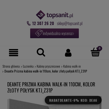
12 307 26 20
sklep@topsanit.pl
indywidualna wycena
Strona główna
Łazienka
Kabiny prysznicowe
Kabina walk-in
Deante Prizma kabina walk-in 110cm, kolor złoty połysk KTJ_Z31P
DEANTE PRIZMA KABINA WALK-IN 110CM, KOLOR
ZŁOTY POŁYSK KTJ_Z31P
RABAT
DEANTE-6% KOD: DEA6