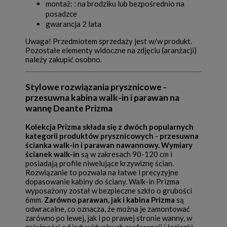
montaż: : na brodziku lub bezpośrednio na
posadzce
gwarancja 2 lata
Uwaga! Przedmiotem sprzedaży jest w/w produkt.
Pozostałe elementy widoczne na zdjęciu (aranżacji)
należy zakupić osobno.
Stylowe rozwiązania prysznicowe -
przesuwna kabina walk-in i parawan na
wannę Deante Prizma
Kolekcja Prizma składa się z dwóch popularnych
kategorii produktów prysznicowych - przesuwna
ścianka walk-in i parawan nawannowy. Wymiary
ścianek walk-in
są w zakresach 90-120 cm i
posiadają profile niwelujące krzywiznę ścian.
Rozwiązanie to pozwala na łatwe i precyzyjne
dopasowanie kabiny do ściany. Walk-in Prizma
wyposażony został w bezpieczne szkło o grubości
6mm.
Zarówno parawan, jak i kabina Prizma
są
odwracalne, co oznacza, że można je zamontować
zarówno po lewej, jak i po prawej stronie wanny, w