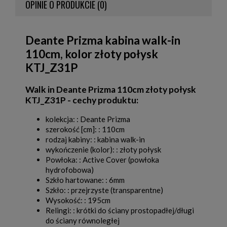
OPINIE O PRODUKCIE (0)
Deante Prizma kabina walk-in
110cm, kolor złoty połysk
KTJ_Z31P
Walk in Deante Prizma 110cm złoty połysk
KTJ_Z31P - cechy produktu:
kolekcja: : Deante Prizma
szerokość [cm]: : 110cm
rodzaj kabiny: : kabina walk-in
wykończenie (kolor): : złoty połysk
Powłoka: : Active Cover (powłoka
hydrofobowa)
Szkło hartowane: : 6mm
Szkło: : przejrzyste (transparentne)
Wysokość: : 195cm
Relingi: : krótki do ściany prostopadłej/długi
do ściany równoległej