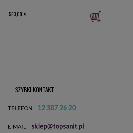
złot
583,00 zł
1 01
SZYBKI KONTAKT
12 307 26 20
TELEFON
sklep@topsanit.pl
E-MAIL