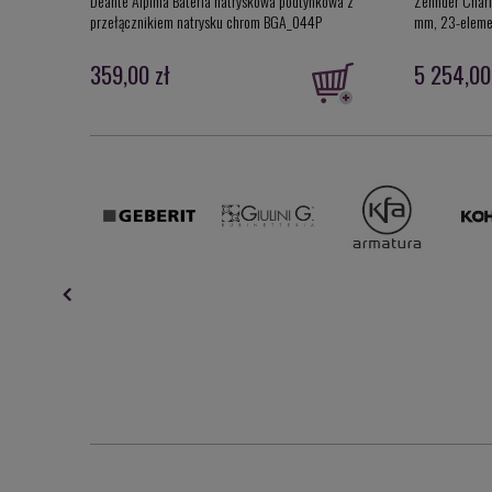
Deante Alpinia Bateria natryskowa podtynkowa z
Zehnder Char
przełącznikiem natrysku chrom BGA_044P
mm, 23-elem
359,00 zł
5 254,00