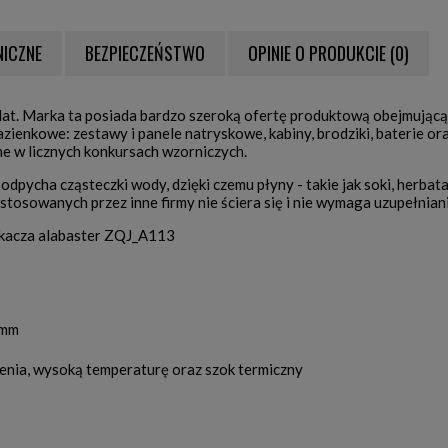
NICZNE
BEZPIECZEŃSTWO
OPINIE O PRODUKCIE (0)
NTUALNYCH KOSZTÓW
 lat. Marka ta posiada bardzo szeroką ofertę produktową obejmując
zienkowe: zestawy i panele natryskowe, kabiny, brodziki, baterie o
e w licznych konkursach wzorniczych.
cha cząsteczki wody, dzięki czemu płyny - takie jak soki, herbata 
stosowanych przez inne firmy nie ściera się i nie wymaga uzupełniani
kacza alabaster ZQJ_A113
 mm
enia, wysoką temperaturę oraz szok termiczny