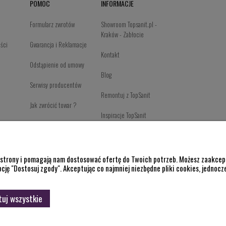
POMOC
INFORMACJE
Formularz zwrotów
Showroom Topsanit.pl -
Kraków - Zabłocie
ości
Gwarancja i Reklamacje
Kontakt
Odstąpienie od umowy
Blog
Serwisy producentów
Remontuj z TopSanit
Jak zwrócić towar ?
Inspiracje TopSanit
Newsletter Page
Producenci
e strony i pomagają nam dostosować ofertę do Twoich potrzeb. Możesz zaakcept
pcję "Dostosuj zgody". Akceptując co najmniej niezbędne pliki cookies, jednocz
Praca w Topsanit.pl
O firmie
uj wszystkie