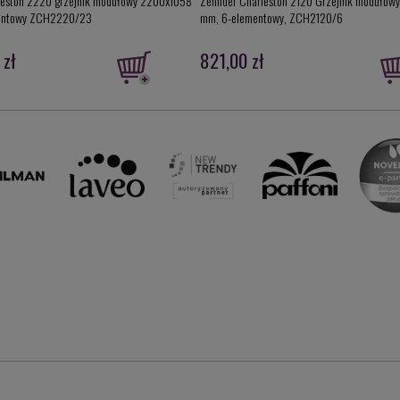
leston 2220 grzejnik modułowy 2200x1058
Zehnder Charleston 2120 Grzejnik modułow
entowy ZCH2220/23
mm, 6-elementowy, ZCH2120/6
 zł
821,00 zł