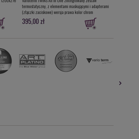
y 1200x276
Varioterm TWINS All in One zintegrowany zestaw
Varioterm TWINS
termostatyczny, z elementami maskującymi i adapterami
termostatyczny,
(złączki zaciskowe) wersja prawa kolor chrom
(złączki zacisko
ATSGS0202CFK/P
ATSGS0213CFK/
395,00 zł
421,00 zł