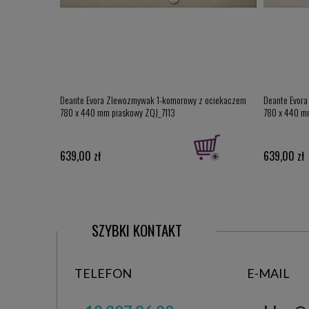
z ociekaczem
Deante Evora Zlewozmywak 1-komorowy z ociekaczem
Deante Evor
780 x 440 mm piaskowy ZQJ_7113
780 x 440 m
639,00 zł
639,00 zł
SZYBKI KONTAKT
TELEFON
E-MAIL