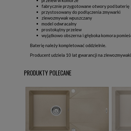
przelew w komorze
fabrycznie przygotowane otwory pod baterię
przystosowany do podłączenia zmywarki
zlewozmywak wpuszczany
model odwracalny
prostokątny przelew
wyjątkowo obszerna i głęboka komora pomieści
Baterię należy kompletować oddzielnie.
Producent udziela 10 lat gwarancji na zlewozmywak
PRODUKTY POLECANE