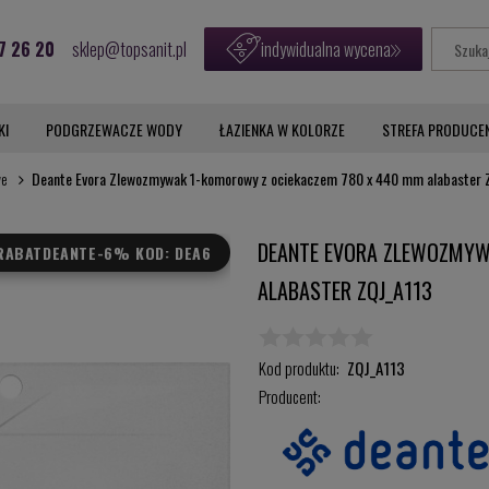
7 26 20
sklep@topsanit.pl
indywidualna wycena
KI
PODGRZEWACZE WODY
ŁAZIENKA W KOLORZE
STREFA PRODUCE
we
Deante Evora Zlewozmywak 1-komorowy z ociekaczem 780 x 440 mm alabaster 
DEANTE EVORA ZLEWOZMYW
RABAT
DEANTE-6% KOD: DEA6
ALABASTER ZQJ_A113
Kod produktu:
ZQJ_A113
Producent: