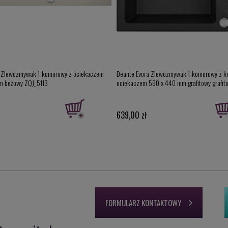
a Zlewozmywak 1-komorowy z ociekaczem
Deante Evora Zlewozmywak 1-komorowy z k
m beżowy ZQJ_5113
ociekaczem 590 x 440 mm grafitowy grafit
639,00 zł
FORMULARZ KONTAKTOWY