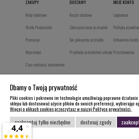
ZAKUPY
DOSTAWY
MOJE KONTO
Kody rabatowe
Koszty dostawy
Logowanie
Strefa Producenta
Zabezpieczenia przesyłek
Polityka prywatn
Promocje
Tak pakujemy przesyłki
Ustawienia konta
Wyprzedaż
Przykłady protokołów szkody
Przechowalnia
Czas realizacji zamówienia
Program Partnerski
Dbamy o Twoją prywatność
Formy płatności
Pliki cookies i pokrewne im technologie umożliwiają poprawne działani
Regulamin
sklepu lub dostosować użycie plików do swoich preferencji, wybierając o
Więcej o plikach cookies przeczytasz w naszej Polityce prywatności.
zaakceptuj tylko niezbędne
dostosuj zgody
zaakcept