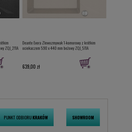
rótkim
Deante Evora Zlewozmywak 1-komorowy z krótkim
Deante Evora 
owy ZQJ_211A
ociekaczem 590 x 440 mm beżowy ZQJ_511A
780 x 440 mm g
639,00 zł
679,00 zł
PUNKT ODBIORU
KRAKÓW
SHOWROOM