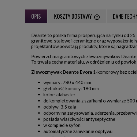
OPIS
KOSZTY DOSTAWY
DANE TECH
CENA NIE ZAWIERA EWE
Deante to polska firma prosperująca na rynku od 25
PŁATNOŚCI
granitowe, stalowe i ceramiczne oraz wyposażenie ła
projektantów powstają produkty, które są nagradzan
Powierzchnia granitowych zlewozmywaków Deante odpy
To trwała cecha materiału, w odróżnieniu od powłok 
Zlewozmywak Deante Evora
1-komorowy bez ocie
wymiary: 780 x 440 mm
głebokość komory: 180 mm
kolor: alabaster
do kompletowania z szafkami o wymiarze 500
odpływ: 3,5 cala
odporny na zarysowania, uderzenia, przebarwi
posiada właściwości antyseptyczne
w komplecie syfon
automatyczne zamykanie odpływu