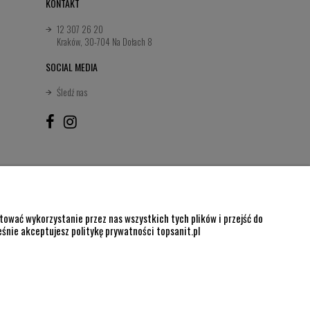
KONTAKT
12 307 26 20
Kraków, 30-704 Na Dołach 8
SOCIAL MEDIA
Śledź nas
ować wykorzystanie przez nas wszystkich tych plików i przejść do
eśnie akceptujesz politykę prywatności topsanit.pl