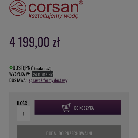
4 199,00 zł
DOSTĘPNY
(mała ilość)
WYSYŁKA W:
24 GODZINY
DOSTAWA:
sprawdź formy dostawy
ILOŚĆ
DO KOSZYKA
DODAJ DO PRZECHOWALNI