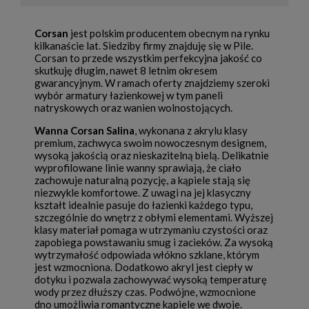
Corsan
jest polskim producentem obecnym na rynku
kilkanaście lat. Siedziby firmy znajduję się w Pile.
Corsan to przede wszystkim perfekcyjna jakość co
skutkuję długim, nawet 8 letnim okresem
gwarancyjnym. W ramach oferty znajdziemy szeroki
wybór armatury łazienkowej w tym paneli
natryskowych oraz wanien wolnostojących.
Wanna Corsan Salina
, wykonana z akrylu klasy
premium, zachwyca swoim nowoczesnym designem,
wysoką jakością oraz nieskazitelną bielą. Delikatnie
wyprofilowane linie wanny sprawiają, że ciało
zachowuje naturalną pozycję, a kąpiele stają się
niezwykle komfortowe. Z uwagi na jej klasyczny
kształt idealnie pasuje do łazienki każdego typu,
szczególnie do wnętrz z obłymi elementami. Wyższej
klasy materiał pomaga w utrzymaniu czystości oraz
zapobiega powstawaniu smug i zacieków. Za wysoką
wytrzymałość odpowiada włókno szklane, którym
jest wzmocniona. Dodatkowo akryl jest ciepły w
dotyku i pozwala zachowywać wysoką temperaturę
wody przez dłuższy czas. Podwójne, wzmocnione
dno umożliwia romantyczne kąpiele we dwoje.