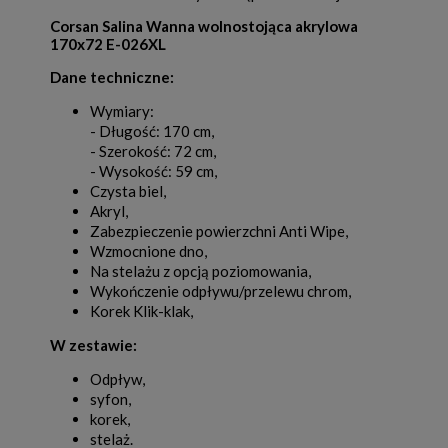
Corsan Salina Wanna wolnostojąca akrylowa
170x72 E-026XL
Dane techniczne:
Wymiary:
- Długość: 170 cm,
- Szerokość: 72 cm,
- Wysokość: 59 cm,
Czysta biel,
Akryl,
Zabezpieczenie powierzchni Anti Wipe,
Wzmocnione dno,
Na stelażu z opcją poziomowania,
Wykończenie odpływu/przelewu chrom,
Korek Klik-klak,
W zestawie:
Odpływ,
syfon,
korek,
stelaż.