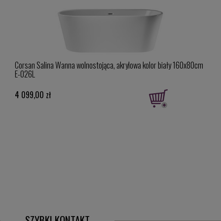
CH
Corsan Salina Wanna wolnostojąca, akrylowa kolor biały 160x80cm
Cors
E-026L
4 099,00 zł
4 62
SZYBKI KONTAKT