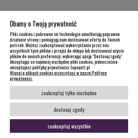
MOJE KONTO
Dbamy o Twoją prywatność
POMOC
Pliki cookies i pokrewne im technologie umożliwiają poprawne
działanie strony i pomagają nam dostosować ofertę do Twoich
potrzeb. Możesz zaakceptować wykorzystanie przez nas
INFORMACJE
wszystkich tych plików i przejść do sklepu lub dostosować użycie
plików do swoich preferencji, wybierając opcję "Dostosuj zgody".
KONTAKT
Akceptując co najmniej niezbędne pliki cookies, jednocześnie
akceptujesz politykę prywatności topsanit.pl
12 307 26 20
Więcej o plikach cookies przeczytasz w naszej Polityce
Kraków, 30-704 Na Dołach 8
prywatności.
SOCIAL MEDIA
zaakceptuj tylko niezbędne
Śledź nas
dostosuj zgody
zaakceptuj wszystkie
pokaż pełną wersję strony