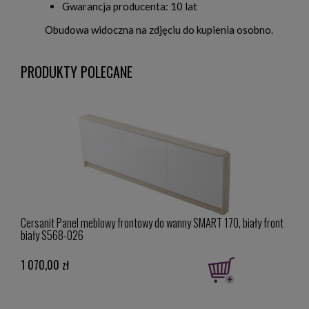
Gwarancja producenta: 10 lat
Obudowa widoczna na zdjęciu do kupienia osobno.
PRODUKTY POLECANE
kolor
Cersanit Panel meblowy frontowy do wanny SMART 170, biały front
Vieg
biały S568-026
wyso
1 070,00 zł
145,