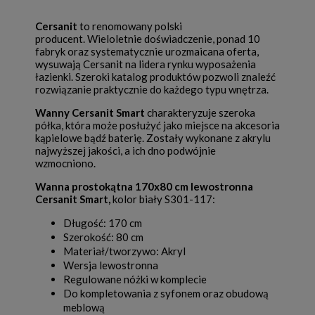
Cersanit
to renomowany polski
producent. Wieloletnie doświadczenie, ponad 10
fabryk oraz systematycznie urozmaicana oferta,
wysuwają Cersanit na lidera rynku wyposażenia
łazienki. Szeroki katalog produktów pozwoli znaleźć
rozwiązanie praktycznie do każdego typu wnętrza.
Wanny Cersanit Smart
charakteryzuje szeroka
półka, która może posłużyć jako miejsce na akcesoria
kąpielowe bądź baterię. Zostały wykonane z akrylu
najwyższej jakości, a ich dno podwójnie
wzmocniono.
Wanna prostokątna 170x80 cm lewostronna
Cersanit Smart,
kolor biały S301-117:
Długość: 170 cm
Szerokość: 80 cm
Materiał/tworzywo: Akryl
Wersja lewostronna
Regulowane nóżki w komplecie
Do kompletowania z syfonem oraz obudową
meblową