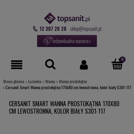
12 307 26 20
sklep@topsanit.pl
indywidualna wycena
Strona główna
Łazienka
Wanny
Wanny prostokątne
Cersanit Smart Wanna prostokątna 170x80 cm lewostronna, kolor biały S301-117
CERSANIT SMART WANNA PROSTOKĄTNA 170X80
CM LEWOSTRONNA, KOLOR BIAŁY S301-117