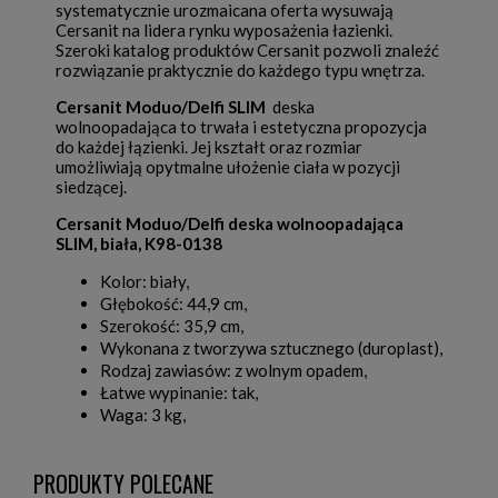
systematycznie urozmaicana oferta wysuwają
Cersanit na lidera rynku wyposażenia łazienki.
Szeroki katalog produktów Cersanit pozwoli znaleźć
rozwiązanie praktycznie do każdego typu wnętrza.
Cersanit Moduo/Delfi SLIM
deska
wolnoopadająca to trwała i estetyczna propozycja
do każdej łązienki. Jej kształt oraz rozmiar
umożliwiają opytmalne ułożenie ciała w pozycji
siedzącej.
Cersanit Moduo/Delfi deska wolnoopadająca
SLIM, biała, K98-0138
Kolor: biały,
Głębokość: 44,9 cm,
Szerokość: 35,9 cm,
Wykonana z tworzywa sztucznego (duroplast),
Rodzaj zawiasów: z wolnym opadem,
Łatwe wypinanie: tak,
Waga: 3 kg,
PRODUKTY POLECANE