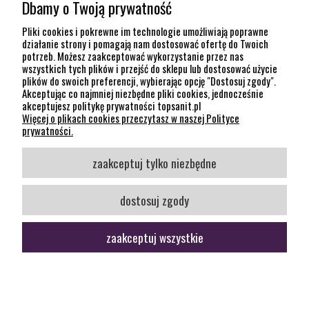
Dbamy o Twoją prywatność
POMOC
Pliki cookies i pokrewne im technologie umożliwiają poprawne
działanie strony i pomagają nam dostosować ofertę do Twoich
potrzeb. Możesz zaakceptować wykorzystanie przez nas
INFORMACJE
wszystkich tych plików i przejść do sklepu lub dostosować użycie
plików do swoich preferencji, wybierając opcję "Dostosuj zgody".
KONTAKT
Akceptując co najmniej niezbędne pliki cookies, jednocześnie
akceptujesz politykę prywatności topsanit.pl
12 307 26 20
Więcej o plikach cookies przeczytasz w naszej Polityce
Kraków, 30-704 Na Dołach 8
prywatności.
SOCIAL MEDIA
zaakceptuj tylko niezbędne
Śledź nas
dostosuj zgody
zaakceptuj wszystkie
pokaż pełną wersję strony
Sklep internetowy Shoper Premium