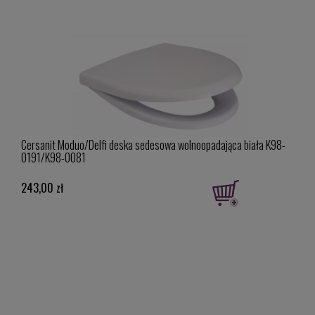
a
Cersanit Moduo/Delfi deska sedesowa wolnoopadająca biała K98-
Cersa
0191/K98-0081
kolo
243,00 zł
70,0