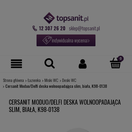
12 307 26 20
sklep@topsanit.pl
indywidualna wycena
Strona główna
Łazienka
Miski WC
Deski WC
Cersanit Moduo/Delfi deska wolnoopadająca slim, biała, K98-0138
CERSANIT MODUO/DELFI DESKA WOLNOOPADAJĄCA
SLIM, BIAŁA, K98-0138