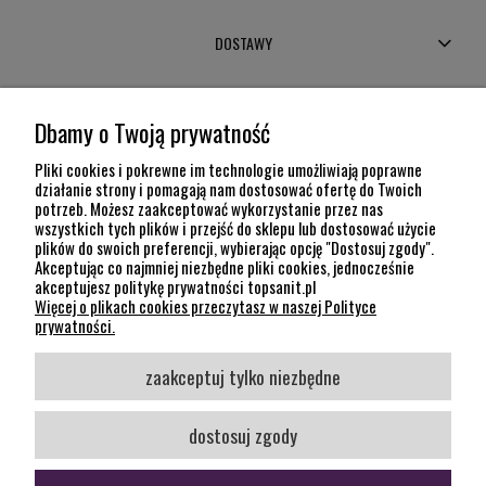
DOSTAWY
MOJE KONTO
Dbamy o Twoją prywatność
POMOC
Pliki cookies i pokrewne im technologie umożliwiają poprawne
działanie strony i pomagają nam dostosować ofertę do Twoich
potrzeb. Możesz zaakceptować wykorzystanie przez nas
INFORMACJE
wszystkich tych plików i przejść do sklepu lub dostosować użycie
plików do swoich preferencji, wybierając opcję "Dostosuj zgody".
KONTAKT
Akceptując co najmniej niezbędne pliki cookies, jednocześnie
akceptujesz politykę prywatności topsanit.pl
12 307 26 20
Więcej o plikach cookies przeczytasz w naszej Polityce
Kraków, 30-704 Na Dołach 8
prywatności.
SOCIAL MEDIA
zaakceptuj tylko niezbędne
Śledź nas
dostosuj zgody