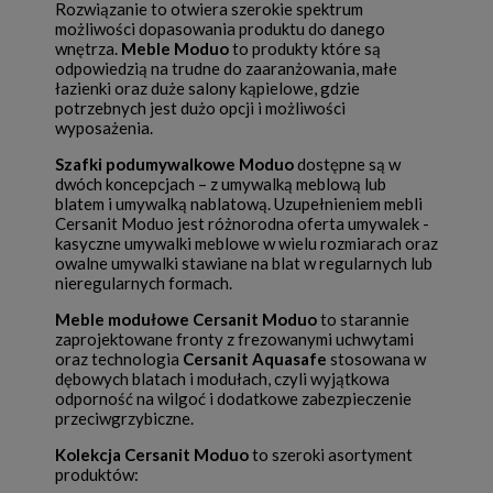
Rozwiązanie to otwiera szerokie spektrum
możliwości dopasowania produktu do danego
wnętrza.
Meble Moduo
to produkty które są
odpowiedzią na trudne do zaaranżowania, małe
łazienki oraz duże salony kąpielowe, gdzie
potrzebnych jest dużo opcji i możliwości
wyposażenia.
Szafki podumywalkowe Moduo
dostępne są w
dwóch koncepcjach – z umywalką meblową lub
blatem i umywalką nablatową. Uzupełnieniem mebli
Cersanit Moduo jest różnorodna oferta umywalek -
kasyczne umywalki meblowe w wielu rozmiarach oraz
owalne umywalki stawiane na blat w regularnych lub
nieregularnych formach.
Meble modułowe Cersanit Moduo
to starannie
zaprojektowane fronty z frezowanymi uchwytami
oraz technologia
Cersanit Aquasafe
stosowana w
dębowych blatach i modułach, czyli wyjątkowa
odporność na wilgoć i dodatkowe zabezpieczenie
przeciwgrzybiczne.
Kolekcja Cersanit Moduo
to szeroki asortyment
produktów: