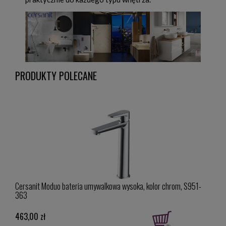
PRODUKTY POLECANE
Cersanit Moduo bateria umywalkowa wysoka, kolor chrom, S951-
Cersa
363
463,00 zł
266,