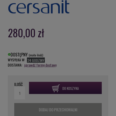
280,00 zł
DOSTĘPNY
(mała ilość)
WYSYŁKA W:
24 GODZINY
DOSTAWA:
sprawdź formy dostawy
ILOŚĆ
DO KOSZYKA
DODAJ DO PRZECHOWALNI