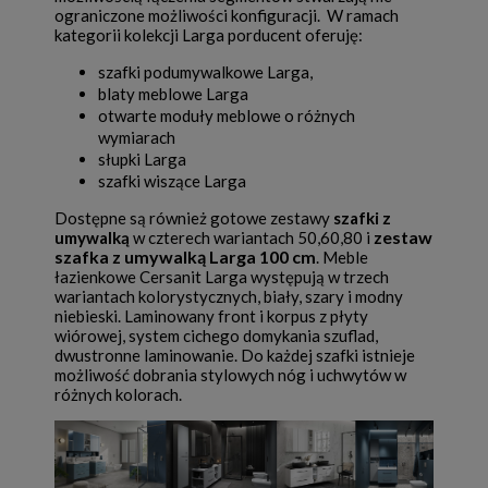
ograniczone możliwości konfiguracji. W ramach
kategorii kolekcji Larga porducent oferuję:
szafki podumywalkowe Larga
,
blaty meblowe Larga
otwarte moduły meblowe o różnych
wymiarach
słupki Larga
szafki wiszące Larga
Dostępne są również gotowe zestawy
szafki z
zestaw
umywalką
w czterech wariantach 50,60,80 i
szafka z umywalką Larga 100 cm
. Meble
łazienkowe Cersanit Larga występują w trzech
wariantach kolorystycznych, biały, szary i modny
niebieski. Laminowany front i korpus z płyty
wiórowej, system cichego domykania szuflad,
dwustronne laminowanie. Do każdej szafki istnieje
możliwość dobrania stylowych nóg i uchwytów w
różnych kolorach.