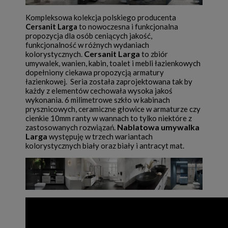
Kompleksowa kolekcja polskiego producenta
Cersanit Larga
to nowoczesna i funkcjonalna
propozycja dla osób ceniących jakość,
funkcjonalność w różnych wydaniach
Cersanit Larga
kolorystycznych.
to zbiór
umywalek, wanien, kabin, toalet i mebli łazienkowych
dopełniony ciekawa propozycją armatury
łazienkowej. Seria została zaprojektowana tak by
każdy z elementów cechowała wysoka jakoś
wykonania. 6 milimetrowe szkło w kabinach
prysznicowych, ceramiczne głowice w armaturze czy
cienkie 10mm ranty w wannach to tylko niektóre z
Nablatowa umywalka
zastosowanych rozwiązań.
Larga
występuję w trzech wariantach
kolorystycznych biały oraz biały i antracyt mat.