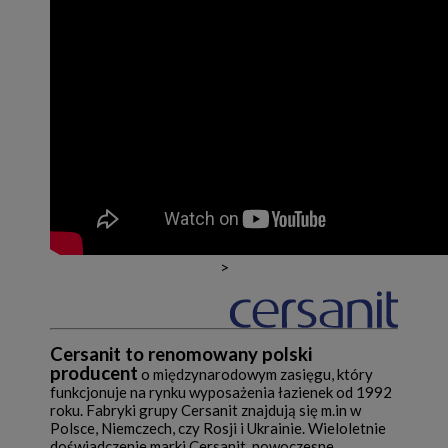
>
Cersanit to renomowany polski
producent
o międzynarodowym zasięgu, który
funkcjonuje na rynku wyposażenia łazienek od 1992
roku. Fabryki grupy Cersanit znajdują się m.in w
Polsce, Niemczech, czy Rosji i Ukrainie. Wieloletnie
doświadczenie marki Cersanit, nowoczesne