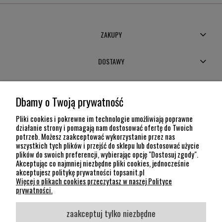
ZAKUPY
DOSTAWY
MOJE KONTO
Dbamy o Twoją prywatność
POMOC
Pliki cookies i pokrewne im technologie umożliwiają poprawne
działanie strony i pomagają nam dostosować ofertę do Twoich
potrzeb. Możesz zaakceptować wykorzystanie przez nas
INFORMACJE
wszystkich tych plików i przejść do sklepu lub dostosować użycie
plików do swoich preferencji, wybierając opcję "Dostosuj zgody".
KONTAKT
Akceptując co najmniej niezbędne pliki cookies, jednocześnie
akceptujesz politykę prywatności topsanit.pl
12 307 26 20
Więcej o plikach cookies przeczytasz w naszej Polityce
Kraków, 30-704 Na Dołach 8
prywatności.
SOCIAL MEDIA
zaakceptuj tylko niezbędne