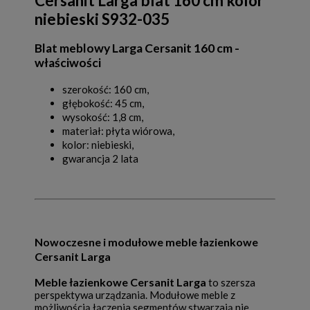
Cersanit Larga blat 160 cm kolor
niebieski S932-035
Blat meblowy Larga Cersanit 160 cm -
właściwości
szerokość: 160 cm,
głębokość: 45 cm,
wysokość: 1,8 cm,
materiał: płyta wiórowa,
kolor: niebieski,
gwarancja 2 lata
Nowoczesne i modułowe meble łazienkowe
Cersanit Larga
Meble łazienkowe Cersanit Larga
to szersza
perspektywa urządzania. Modułowe meble z
możliwością łączenia segmentów stwarzają nie