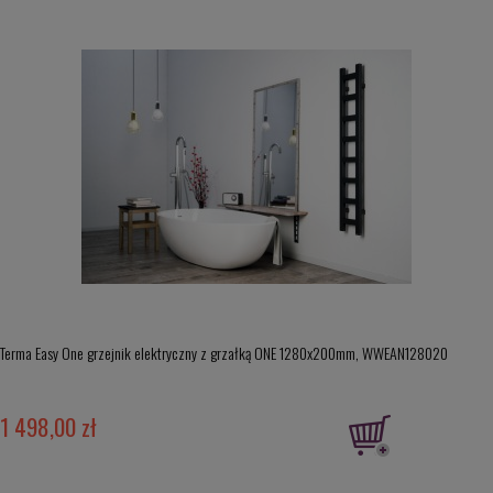
Terma Easy One grzejnik elektryczny z grzałką ONE 1280x200mm, WWEAN128020
1 498,00 zł