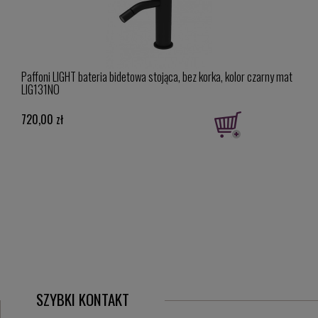
Paffoni LIGHT bateria bidetowa stojąca, bez korka, kolor czarny mat
Paffo
LIG131NO
RIN1
720,00 zł
640,
SZYBKI KONTAKT