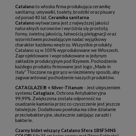
Catalano
to włoska firma produkująca ceramikę
sanitarną: umywalki, toalety, brodziki oraz pisuary
od ponad 40 lat.
Ceramika sanitarna
Catalano
wytwarzana jest z najwyższej jakości
naturalnych surowców i wyróżnia się prostotą
formy, świetną jakością, łatwością pielęgnacji oraz
wzornictwem pozwalającym nadać wyjątkowy
charakter każdemu wnętrzu. Wszystkie produkty
Catalano są w 100% wyprodukowane we Włoszech.
Zaprojektowane i wyprodukowane w jedynym
zakładzie produkcyjnym pod Rzymem. Pochodzenie
każdego produktu firmowane jest logo „Made in
Italy” Tłoczone na gorąco w niezmienny sposób, aby
zagwarantować pochodzenie naszych produktów.
CATAGLAZE® + Silver-Titanum
- Jest ulepszeniem
systemu
Cataglaze
, Ochrona Antybakteryjna
99,99%. Zwiększona została odporność na
osadzanie kamienia przez co czyszczenie jest jeszcze
łatwiejsze. Dodatkowo powłoka ma silne działanie
przeciwbakteryjne, skutecznie zabijając zarazki i
bakterie.
Czarny bidet wiszący Catalano Sfera 1BSF54NS
COLORI
54x35 cm kolor czarny mat (Nero Satinato)