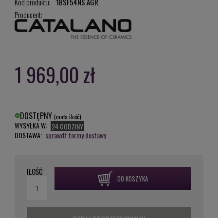
Kod produktu:
1BSF54NS.AGR
Producent:
1 969,00 zł
DOSTĘPNY
(mała ilość)
WYSYŁKA W:
24 GODZINY
DOSTAWA:
sprawdź formy dostawy
ILOŚĆ
DO KOSZYKA