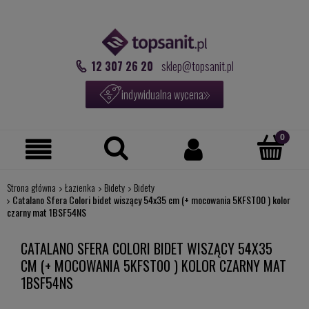
12 307 26 20
sklep@topsanit.pl
indywidualna wycena
Strona główna
Łazienka
Bidety
Bidety
Catalano Sfera Colori bidet wiszący 54x35 cm (+ mocowania 5KFST00 ) kolor
czarny mat 1BSF54NS
CATALANO SFERA COLORI BIDET WISZĄCY 54X35
CM (+ MOCOWANIA 5KFST00 ) KOLOR CZARNY MAT
1BSF54NS