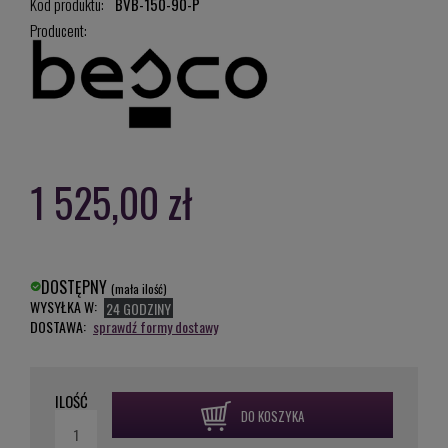
Kod produktu:
BVB-150-90-P
Producent:
1 525,00 zł
DOSTĘPNY
(mała ilość)
WYSYŁKA W:
24 GODZINY
DOSTAWA:
sprawdź formy dostawy
ILOŚĆ
DO KOSZYKA