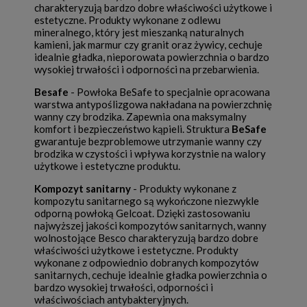
charakteryzują bardzo dobre właściwości użytkowe i
estetyczne. Produkty wykonane z odlewu
mineralnego, który jest mieszanką naturalnych
kamieni, jak marmur czy granit oraz żywicy, cechuje
idealnie gładka, nieporowata powierzchnia o bardzo
wysokiej trwałości i odporności na przebarwienia.
Besafe
- Powłoka BeSafe to specjalnie opracowana
warstwa antypoślizgowa nakładana na powierzchnię
wanny czy brodzika. Zapewnia ona maksymalny
komfort i bezpieczeństwo kąpieli. Struktura
BeSafe
gwarantuje bezproblemowe utrzymanie wanny czy
brodzika w czystości i wpływa korzystnie na walory
użytkowe i estetyczne produktu.
Kompozyt sanitarny
- Produkty wykonane z
kompozytu sanitarnego są wykończone niezwykle
odporną powłoką Gelcoat. Dzięki zastosowaniu
najwyższej jakości kompozytów sanitarnych, wanny
wolnostojące Besco charakteryzują bardzo dobre
właściwości użytkowe i estetyczne. Produkty
wykonane z odpowiednio dobranych kompozytów
sanitarnych, cechuje idealnie gładka powierzchnia o
bardzo wysokiej trwałości, odporności i
właściwościach antybakteryjnych.