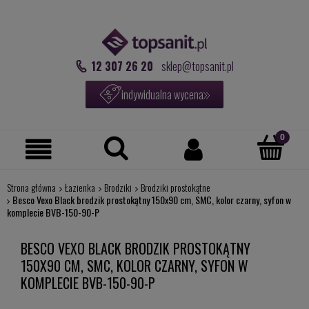
12 307 26 20
sklep@topsanit.pl
indywidualna wycena
Strona główna
Łazienka
Brodziki
Brodziki prostokątne
Besco Vexo Black brodzik prostokątny 150x90 cm, SMC, kolor czarny, syfon w
komplecie BVB-150-90-P
BESCO VEXO BLACK BRODZIK PROSTOKĄTNY
150X90 CM, SMC, KOLOR CZARNY, SYFON W
KOMPLECIE BVB-150-90-P