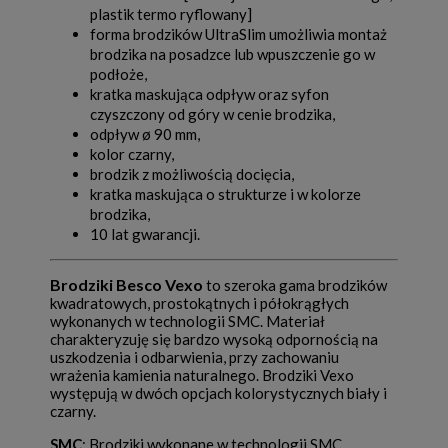
plastik termo ryflowany]
forma brodzików UltraSlim umożliwia montaż
brodzika na posadzce lub wpuszczenie go w
podłoże,
kratka maskująca odpływ oraz syfon
czyszczony od góry w cenie brodzika,
odpływ ø 90 mm,
kolor czarny,
brodzik z możliwością docięcia,
kratka maskująca o strukturze i w kolorze
brodzika,
10 lat gwarancji.
Brodziki Besco Vexo
to szeroka gama brodzików
kwadratowych, prostokątnych i półokrągłych
wykonanych w technologii SMC. Materiał
charakteryzuję się bardzo wysoką odpornością na
uszkodzenia i odbarwienia, przy zachowaniu
wrażenia kamienia naturalnego. Brodziki Vexo
występują w dwóch opcjach kolorystycznych biały i
czarny.
SMC
: Brodziki wykonane w technologii SMC