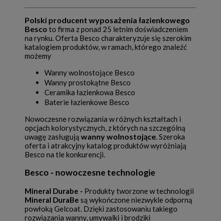
Polski producent wyposażenia łazienkowego
Besco
to firma z ponad 25 letnim doświadczeniem
na rynku. Oferta Besco charakteryzuje się szerokim
katalogiem produktów, w ramach, którego znaleźć
możemy
Wanny wolnostojące Besco
Wanny prostokątne Besco
Ceramika łazienkowa Besco
Baterie łazienkowe Besco
Nowoczesne rozwiązania w różnych kształtach i
opcjach kolorystycznych, z których na szczególną
wanny wolnostojące
uwagę zasługują
. Szeroka
oferta i atrakcyjny katalog produktów wyróżniają
Besco na tle konkurencji.
Besco - nowoczesne technologie
Mineral Durabe -
Produkty tworzone w technologii
Mineral DuraBe
są wykończone niezwykle odporną
powłoką Gelcoat. Dzięki zastosowaniu takiego
rozwiązania wanny, umywalki i brodziki