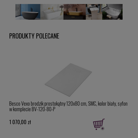
PRODUKTY POLECANE
syfon
Besco Vexo brodzik prostokątny 120x80 cm, SMC, kolor biały, syfon
Besco
w komplecie BV-120-80-P
w ko
1 070,00 zł
1 27