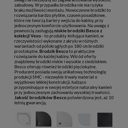
zabudowy. W przypadku brodzika nie ma ryzyka
braku możliwości montażu. Nowoczesne brodziki to
rozwiązania bardzo płytkie, czasem posadzkowe,
które nie tworzą bariery wejścia do kabiny, przy
jednoczesnym komforcie użytkowania. Na uwagę z
niskie brodziki Besco
pewnością zasługują
z
kolekcji Vexo
- to produkty imitujące kamień, w
rzeczywistości wykonane z akrylu w różnych
wariantach od półokrągłych po 180 cm brodziki
prostokątne.
Brodzik Besco
to praktyczne
rozwiązanie do każdej kabiny. Wśród oferty
znajdziemy brodziki niskie i wysokie z siedziskiem.
Besco oferuję również brodziki pięciokątne.
Producent posiada swoją unikatową technologię
produkcji SMC - niezwykle trwały materiał o
wyjątkowo lekkiej konstrukcji, łudząco
przypominające w swojej estetyce naturalny kamień
przy jednoczesnym zachowaniu wysokiej trwałości.
Jakość brodzików Besco
potwierdzona jest, aż 10
letnią gwarancją.