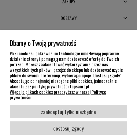
ZAKUPY
DOSTAWY
MOJE KONTO
Dbamy o Twoją prywatność
POMOC
Pliki cookies i pokrewne im technologie umożliwiają poprawne
działanie strony i pomagają nam dostosować ofertę do Twoich
potrzeb. Możesz zaakceptować wykorzystanie przez nas
INFORMACJE
wszystkich tych plików i przejść do sklepu lub dostosować użycie
plików do swoich preferencji, wybierając opcję "Dostosuj zgody".
KONTAKT
Akceptując co najmniej niezbędne pliki cookies, jednocześnie
akceptujesz politykę prywatności topsanit.pl
12 307 26 20
Więcej o plikach cookies przeczytasz w naszej Polityce
Kraków, 30-704 Na Dołach 8
prywatności.
SOCIAL MEDIA
zaakceptuj tylko niezbędne
Śledź nas
dostosuj zgody