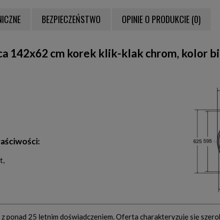
NICZNE
BEZPIECZEŃSTWO
OPINIE O PRODUKCIE (0)
NTUALNYCH KOSZTÓW
ca 142x62 cm korek klik-klak chrom, kolo
aściwości:
t,
z ponad 25 letnim doświadczeniem. Oferta charakteryzuję się szer