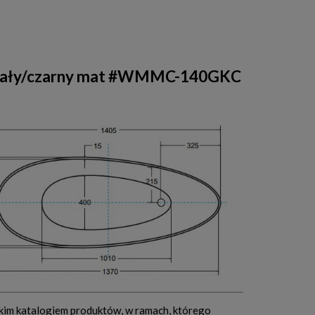
r biały/czarny mat #WMMC-140GKC
okim katalogiem produktów, w ramach, którego