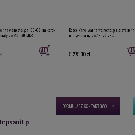
wanna wolnostojąca 160x68 cm korek
Besco Varya wanna wolnostojąca przyścien
r biały #WMD-160-MKB
odpływ czarny #WAS-170-VRC
ł
5 275,00 zł
FORMULARZ KONTAKTOWY
opsanit.pl