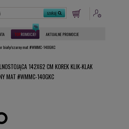
NTA
ROMOCJE
AKTUALNE PROMOCJE
olor biały/czarny mat #WMMC-140GKC
NOSTOJĄCA 142X62 CM KOREK KLIK-KLAK
RNY MAT #WMMC-140GKC