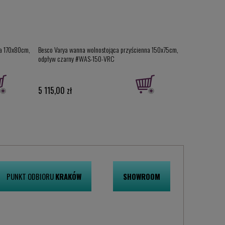
na 170x80cm,
Besco Varya wanna wolnostojąca przyścienna 150x75cm,
odpływ czarny #WAS-150-VRC
5 115,00 zł
PUNKT ODBIORU
KRAKÓW
SHOWROOM