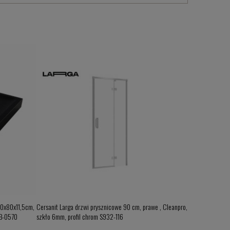
00x80x11,5cm,
Cersanit Larga drzwi prysznicowe 90 cm, prawe , Cleanpro,
Besco Decco/Ill
 B-0570
szkło 6mm, profil chrom S932-116
kolor czarny mat