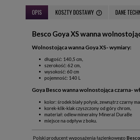
OPIS
KOSZTY DOSTAWY
DANE TECH
CENA NIE ZAWIERA EWE
Besco Goya XS wanna wolnostoją
PŁATNOŚCI
Wolnostojąca wanna Goya XS- wymiary:
długość: 140,5 cm,
szerokość: 62 cm,
wysokość: 60 cm
pojemność: 140 L
Goya Besco wanna wolnostojąca czarna- wł
kolor: środek biały połysk, zewnątrz czarny ma
korek-klik-klak czyszczony od góry chrom,
materiał: odlew mineralny Mineral DuraBe
miejsce na odpływ z boku.
Polski producent wyposażenia łazienkowego
Besco