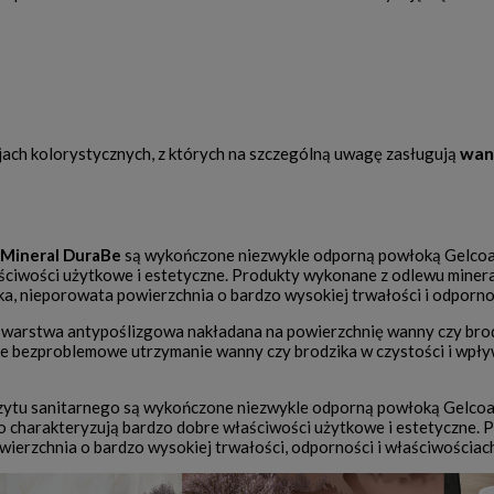
wan
jach kolorystycznych, z których na szczególną uwagę zasługują
Mineral DuraBe
są wykończone niezwykle odporną powłoką Gelcoat
ściwości użytkowe i estetyczne. Produkty wykonane z odlewu mineral
dka, nieporowata powierzchnia o bardzo wysokiej trwałości i odporno
 warstwa antypoślizgowa nakładana na powierzchnię wanny czy bro
 bezproblemowe utrzymanie wanny czy brodzika w czystości i wpływ
ytu sanitarnego są wykończone niezwykle odporną powłoką Gelcoat.
 charakteryzują bardzo dobre właściwości użytkowe i estetyczne.
wierzchnia o bardzo wysokiej trwałości, odporności i właściwościac