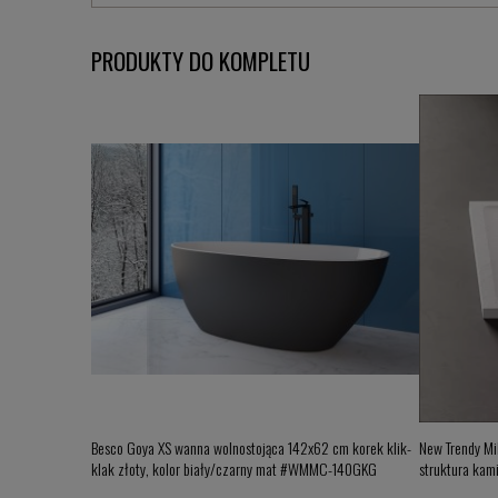
PRODUKTY DO KOMPLETU
Besco Goya XS wanna wolnostojąca 142x62 cm korek klik-
New Trendy Mi
klak złoty, kolor biały/czarny mat #WMMC-140GKG
struktura kam