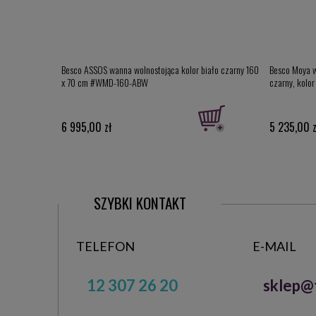
Besco ASSOS wanna wolnostojąca kolor biało czarny 160
Besco Moya 
x 70 cm #WMD-160-ABW
czarny, kolo
6 995,00 zł
5 235,00 z
SZYBKI KONTAKT
TELEFON
E-MAIL
12 307 26 20
sklep@t