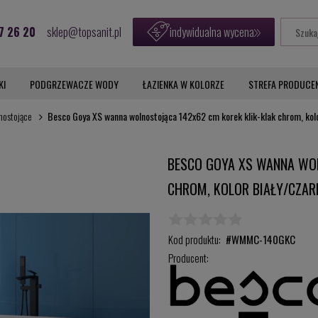
7 26 20
sklep@topsanit.pl
indywidualna wycena
KI
PODGRZEWACZE WODY
ŁAZIENKA W KOLORZE
STREFA PRODUCE
nostojące
Besco Goya XS wanna wolnostojąca 142x62 cm korek klik-klak chrom, k
BESCO GOYA XS WANNA WOL
CHROM, KOLOR BIAŁY/CZA
Kod produktu:
#WMMC-140GKC
Producent: