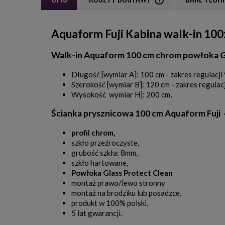
CENA NIE ZAWIERA EWE
Aquaform Fuji Kabina walk-in 10
PŁATNOŚCI
Walk-in Aquaform 100 cm chrom powłoka G
Długość [wymiar A]: 100 cm - zakres regulacji
Szerokość [wymiar B]: 120 cm - zakres regulac
Wysokość wymiar H]: 200 cm,
Ścianka prysznicowa 100 cm Aquaform Fuji 
profil chrom,
szkło przeźroczyste,
grubość szkła: 8mm,
szkło hartowane,
Powłoka Glass Protect Clean
montaż prawo/lewo stronny
montaż na brodziku lub posadzce,
produkt w 100% polski,
5 lat gwarancji.