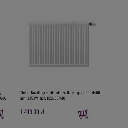
y
Stelrad Novello grzejnik dolnozasilany, typ 22 900x1400
New Trendy Prim
10607
mm, 3353W, biały N22/90/140
przesuwne wersj
1 419,00 zł
3 237,00 z