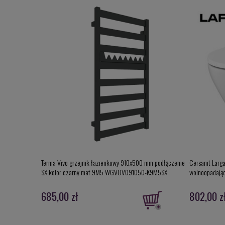
Terma Vivo grzejnik łazienkowy 910x500 mm podłączenie
Cersanit Larg
SX kolor czarny mat 9M5 WGVOV091050-K9M5SX
wolnoopadając
685,00 zł
802,00 z