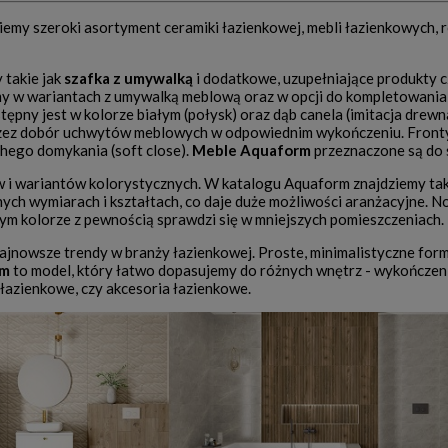
ziemy szeroki asortyment ceramiki łazienkowej, mebli łazienkowych,
 takie jak
szafka z umywalką
i dodatkowe, uzupełniające produkty cz
y w wariantach z umywalką meblową oraz w opcji do kompletowania 
ostępny jest w kolorze białym (połysk) oraz dąb canela (imitacja 
rzez dobór uchwytów meblowych w odpowiednim wykończeniu. Fronty
chego domykania (soft close).
Meble Aquaform
przeznaczone są do
 i wariantów kolorystycznych. W katalogu Aquaform znajdziemy tak
ych wymiarach i kształtach, co daje duże możliwości aranżacyjne. N
łym kolorze z pewnością sprawdzi się w mniejszych pomieszczeniach.
ajnowsze trendy w branży łazienkowej. Proste, minimalistyczne formy
rm
to model, który łatwo dopasujemy do różnych wnętrz - wykończen
e łazienkowe, czy akcesoria łazienkowe.