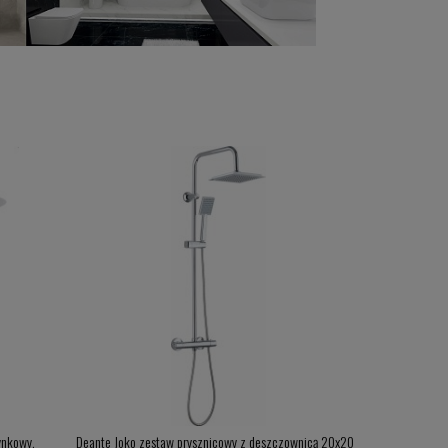
ynkowy,
Deante Joko zestaw prysznicowy z deszczownicą 20x20
Ferro Algeo ze