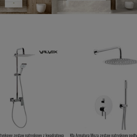
natynkowy zestaw natryskowy z kwadratową
Kfa Armatura Moza zestaw natryskowy podt