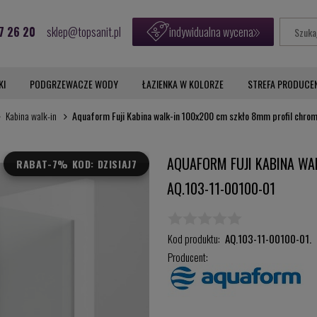
7 26 20
sklep@topsanit.pl
indywidualna wycena
KI
PODGRZEWACZE WODY
ŁAZIENKA W KOLORZE
STREFA PRODUCE
Kabina walk-in
Aquaform Fuji Kabina walk-in 100x200 cm szkło 8mm profil chro
AQUAFORM FUJI KABINA WA
RABAT
-7% KOD: DZISIAJ7
AQ.103-11-00100-01
Kod produktu:
AQ.103-11-00100-01.
Producent: