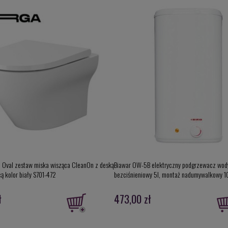
a Oval zestaw miska wisząca CleanOn z deską
Biawar OW-5B elektryczny podgrzewacz wod
ą kolor biały S701-472
bezciśnieniowy 5l, montaż nadumywalkowy 
ł
473,00 zł