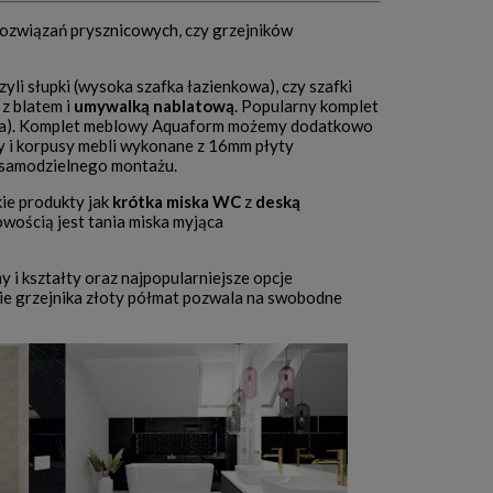
 rozwiązań prysznicowych, czy grzejników
yli słupki (wysoka szafka łazienkowa), czy szafki
z blatem i
umywalką nablatową
. Popularny komplet
drewna). Komplet meblowy Aquaform możemy dodatkowo
 i korpusy mebli wykonane z 16mm płyty
 samodzielnego montażu.
ie produkty jak
krótka miska WC
z
deską
owością jest tania miska myjąca
 i kształty oraz najpopularniejsze opcje
ie grzejnika złoty półmat pozwala na swobodne