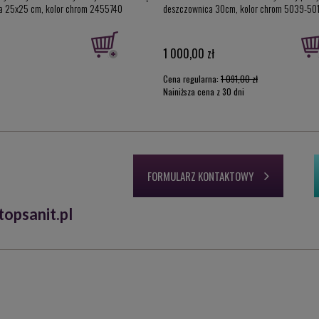
a 25x25 cm, kolor chrom 2455740
deszczownica 30cm, kolor chrom 5039-50
1 000,00 zł
Cena regularna:
1 091,00 zł
Najniższa cena z 30 dni
przed obniżką:
1 000,00 zł
FORMULARZ KONTAKTOWY
opsanit.pl