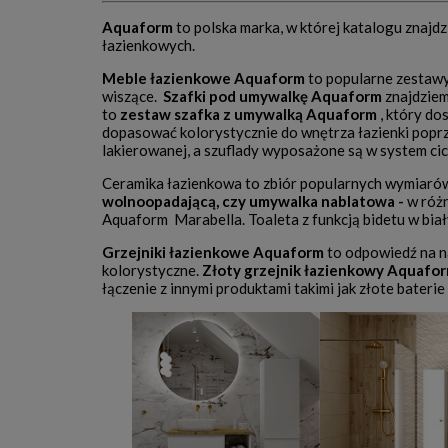
Aquaform
to polska marka, w której katalogu znajd
łazienkowych.
Meble łazienkowe Aquaform
to popularne zestawy
wiszące.
Szafki pod umywalkę Aquaform
znajdziem
to
zestaw szafka z umywalką Aquaform
, który d
dopasować kolorystycznie do wnętrza łazienki pop
lakierowanej, a szuflady wyposażone są w system ci
Ceramika łazienkowa to zbiór popularnych wymiarów
wolnoopadającą, czy umywalka nablatowa -
w różn
Aquaform Marabella. Toaleta z funkcją bidetu w bia
Grzejniki łazienkowe Aquaform
to odpowiedź na n
kolorystyczne.
Złoty grzejnik łazienkowy Aquafo
łączenie z innymi produktami takimi jak złote bateri