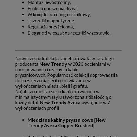
Montaż lewostronny,
Funkcja unoszenia drzwi,
W komplecie reling ręcznikowy,
Uszczelki magnetyczne,
Regulacja przyścienna,
Elegancki wieszak na ręczniki w zestawie.
Nowoczesna kolekcja zadebiutowała w katalogu
New Trendy
producenta
w 2020 odcieniami w
chromowanych i czarnych kabin
prysznicowych. Popularność kolekcji doprowadziła
do rozszerzenia serii o rozwiązania w
wykończeniach miedzi, bieli i grafitu.
Najobszerniejsza seria kabin utrzymana w
minimalistycznym stylu stworzona z dbałością o
każdy detal.
New Trendy Avexa
występuje w 7
wykończeniach profili
Miedziane kabiny prysznicowe [New
Trendy Avexa Copper Brushed]