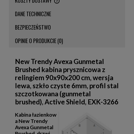
KOSZTY DOSTAWY
CENA NIE ZAWIERA EWENTUALNYCH KOSZTÓW PŁATNOŚCI
DANE TECHNICZNE
BEZPIECZEŃSTWO
OPINIE O PRODUKCIE (0)
New Trendy Avexa Gunmetal
Brushed kabina prysznicowa z
relingiem 90x90x200 cm, wersja
lewa, szkło czyste 6mm, profil stal
szczotkowana (gunmetal
brushed), Active Shield, EXK-3266
Kabina łazienkow
a New Trendy
Avexa Gunmetal
Brushed, drzwi