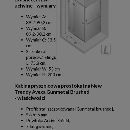
uchylne - wymiary
Wymiar A:
89,2-90,2 cm,
Wymiar B:
89,2-90,2 cm,
Wymiar C: 33,5
cm,
Szerokość
poręczy/relingu
L: 75,8 cm,
Wymiar W: 53 cm
Wymiar H: 200 cm.
Kabina prysznicowa prostokątna New
Trendy Avexa Gunmetal Brushed
- właściwości
Profil: stal szczotkowana [Gunmetal brushed],
Szkło 6 mm,
Powłoka Active Shield,
7 lat gwarancji,