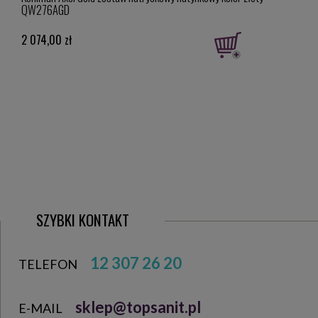
QW276AGD
cm, 
2 074,00 zł
1 516
Cena 
Najniż
1 516,
SZYBKI KONTAKT
12 307 26 20
TELEFON
sklep@topsanit.pl
E-MAIL