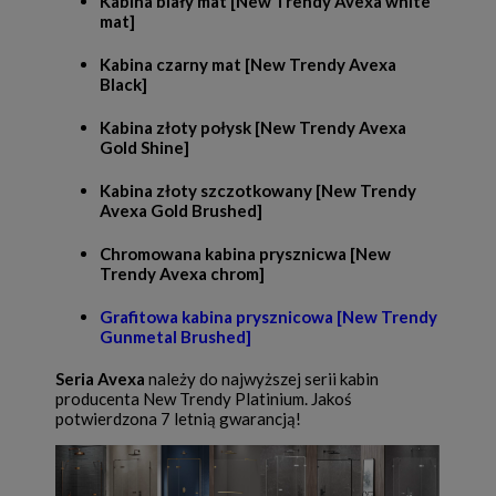
Kabina biały mat [New Trendy Avexa white
mat]
Kabina czarny mat [New Trendy Avexa
Black]
Kabina złoty połysk [New Trendy Avexa
Gold Shine]
Kabina złoty szczotkowany [New Trendy
Avexa Gold Brushed]
Chromowana kabina prysznicwa [New
Trendy Avexa chrom]
Grafitowa kabina prysznicowa [New Trendy
Gunmetal Brushed]
Seria Avexa
należy do najwyższej serii kabin
producenta New Trendy Platinium. Jakoś
potwierdzona 7 letnią gwarancją!