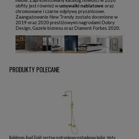
meble. Zaprezentowany katalog nowości w 2020
obfity jest również w
umywalki nablatowe
oraz
chromowane i czarne odpływy prysznicowe.
Zaangażowanie New Trendy zostało docenione w
2019 oraz 2020 prestiżowymi nagrodami Dobry
Design, Gazele biznesu oraz Diament Forbes 2020.
PRODUKTY POLECANE
wnica
Kohlman Axel Gold zestaw natryskowy natynkowy kolor złoty
Paff