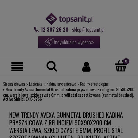
12 307 26 20
sklep@topsanit.pl
indywidualna wycena
Strona główna
Łazienka
Kabiny prysznicowe
Kabiny prostokątne
New Trendy Avexa Gunmetal Brushed kabina prysznicowa z relingiem 90x90x200
cm, wersja lewa, szkło czyste 6mm, profil stal szczotkowana (gunmetal brushed),
Active Shield, EXK-3266
NEW TRENDY AVEXA GUNMETAL BRUSHED KABINA
PRYSZNICOWA Z RELINGIEM 90X90X200 CM,
WERSJA LEWA, SZKŁO CZYSTE 6MM, PROFIL STAL
SZCZOTKOWANA (GUNMETAL BRUSHED), ACTIVE