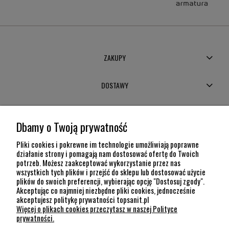
ZAKUPY
DOSTAWY
MOJE KONTO
Dbamy o Twoją prywatność
POMOC
Pliki cookies i pokrewne im technologie umożliwiają poprawne
działanie strony i pomagają nam dostosować ofertę do Twoich
potrzeb. Możesz zaakceptować wykorzystanie przez nas
INFORMACJE
wszystkich tych plików i przejść do sklepu lub dostosować użycie
plików do swoich preferencji, wybierając opcję "Dostosuj zgody".
KONTAKT
Akceptując co najmniej niezbędne pliki cookies, jednocześnie
akceptujesz politykę prywatności topsanit.pl
12 307 26 20
Więcej o plikach cookies przeczytasz w naszej Polityce
Kraków, 30-704 Na Dołach 8
prywatności.