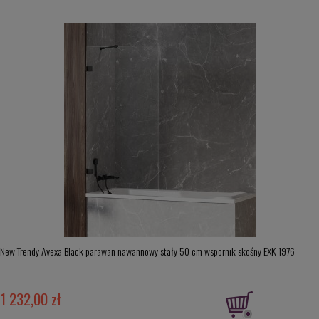
New Trendy Avexa Black parawan nawannowy stały 50 cm wspornik skośny EXK-1976
1 232,00 zł