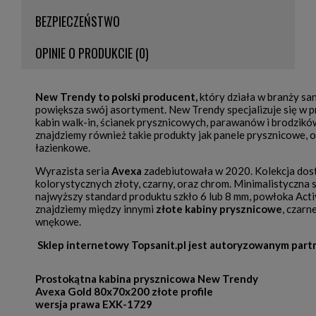
BEZPIECZEŃSTWO
OPINIE O PRODUKCIE (0)
New Trendy to polski producent
,
który działa w branży san
powiększa swój asortyment. New Trendy specjalizuje się w p
kabin walk-in, ścianek prysznicowych, parawanów i brodzikó
znajdziemy również takie produkty jak panele prysznicowe, 
łazienkowe.
Wyrazista seria
Avexa
zadebiutowała w 2020. Kolekcja dos
kolorystycznych złoty, czarny, oraz chrom. Minimalistyczna 
najwyższy standard produktu szkło 6 lub 8 mm, powłoka Activ
znajdziemy między innymi
złote kabiny prysznicowe
, czarn
wnękowe.
Sklep internetowy Topsanit.pl jest autoryzowanym part
Prostokątna kabina prysznicowa New Trendy
Avexa Gold 80x70x200 złote profile
wersja prawa EXK-1729