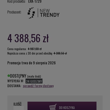
Kod produktu:
EXK-1729
Producent:
4 388,56 zł
Cena regularna:
4 987,00 zł
Najniższa cena z 30 dni przed obniżką:
4 388,56 zł
Promocja trwa do 9 sierpnia 2026
DOSTĘPNY
(mała ilość)
WYSYŁKA W:
24 GODZINY
DOSTAWA:
sprawdź formy dostawy
ILOŚĆ
DO KOSZYKA