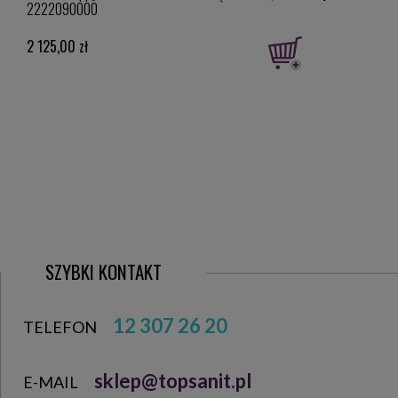
2222090000
2 125,00 zł
2 18
SZYBKI KONTAKT
12 307 26 20
TELEFON
sklep@topsanit.pl
E-MAIL