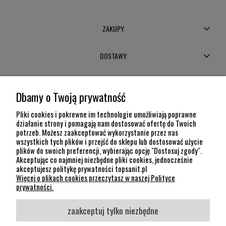
ZAKUPY
DOSTAWY
MOJE KONTO
Dbamy o Twoją prywatność
POMOC
Pliki cookies i pokrewne im technologie umożliwiają poprawne
działanie strony i pomagają nam dostosować ofertę do Twoich
potrzeb. Możesz zaakceptować wykorzystanie przez nas
INFORMACJE
wszystkich tych plików i przejść do sklepu lub dostosować użycie
plików do swoich preferencji, wybierając opcję "Dostosuj zgody".
KONTAKT
Akceptując co najmniej niezbędne pliki cookies, jednocześnie
akceptujesz politykę prywatności topsanit.pl
12 307 26 20
Więcej o plikach cookies przeczytasz w naszej Polityce
Kraków, 30-704 Na Dołach 8
prywatności.
SOCIAL MEDIA
zaakceptuj tylko niezbędne
Śledź nas