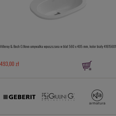
Villeroy & Boch O.Novo umywalka wpuszczana w blat 560 x 405 mm, kolor biały 41615601
493,00 zł