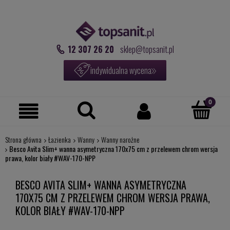
12 307 26 20
sklep@topsanit.pl
indywidualna wycena
Strona główna
Łazienka
Wanny
Wanny narożne
Besco Avita Slim+ wanna asymetryczna 170x75 cm z przelewem chrom wersja
prawa, kolor biały #WAV-170-NPP
BESCO AVITA SLIM+ WANNA ASYMETRYCZNA
170X75 CM Z PRZELEWEM CHROM WERSJA PRAWA,
KOLOR BIAŁY #WAV-170-NPP