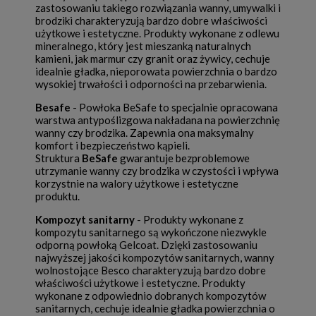
zastosowaniu takiego rozwiązania wanny, umywalki i
brodziki charakteryzują bardzo dobre właściwości
użytkowe i estetyczne. Produkty wykonane z odlewu
mineralnego, który jest mieszanką naturalnych
kamieni, jak marmur czy granit oraz żywicy, cechuje
idealnie gładka, nieporowata powierzchnia o bardzo
wysokiej trwałości i odporności na przebarwienia.
Besafe
- Powłoka BeSafe to specjalnie opracowana
warstwa antypoślizgowa nakładana na powierzchnię
wanny czy brodzika. Zapewnia ona maksymalny
komfort i bezpieczeństwo kąpieli.
Struktura
BeSafe
gwarantuje bezproblemowe
utrzymanie wanny czy brodzika w czystości i wpływa
korzystnie na walory użytkowe i estetyczne
produktu.
Kompozyt sanitarny
- Produkty wykonane z
kompozytu sanitarnego są wykończone niezwykle
odporną powłoką Gelcoat. Dzięki zastosowaniu
najwyższej jakości kompozytów sanitarnych, wanny
wolnostojące Besco charakteryzują bardzo dobre
właściwości użytkowe i estetyczne. Produkty
wykonane z odpowiednio dobranych kompozytów
sanitarnych, cechuje idealnie gładka powierzchnia o