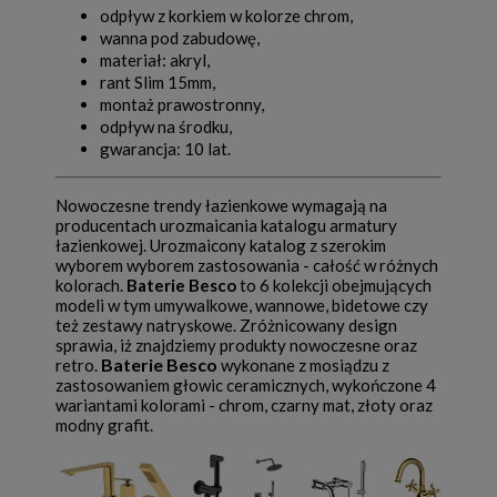
odpływ z korkiem w kolorze chrom,
wanna pod zabudowę,
materiał: akryl,
rant Slim 15mm,
montaż prawostronny,
odpływ na środku,
gwarancja: 10 lat.
Nowoczesne trendy łazienkowe wymagają na
producentach urozmaicania katalogu armatury
łazienkowej. Urozmaicony katalog z szerokim
wyborem wyborem zastosowania - całość w różnych
kolorach.
Baterie Besco
to 6 kolekcji obejmujących
modeli w tym umywalkowe, wannowe, bidetowe czy
też zestawy natryskowe. Zróżnicowany design
sprawia, iż znajdziemy produkty nowoczesne oraz
Baterie Besco
retro.
wykonane z mosiądzu z
zastosowaniem głowic ceramicznych, wykończone 4
wariantami kolorami - chrom, czarny mat, złoty oraz
modny grafit.