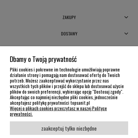
ZAKUPY
DOSTAWY
MOJE KONTO
Dbamy o Twoją prywatność
POMOC
Pliki cookies i pokrewne im technologie umożliwiają poprawne
działanie strony i pomagają nam dostosować ofertę do Twoich
potrzeb. Możesz zaakceptować wykorzystanie przez nas
INFORMACJE
wszystkich tych plików i przejść do sklepu lub dostosować użycie
plików do swoich preferencji, wybierając opcję "Dostosuj zgody".
KONTAKT
Akceptując co najmniej niezbędne pliki cookies, jednocześnie
akceptujesz politykę prywatności topsanit.pl
12 307 26 20
Więcej o plikach cookies przeczytasz w naszej Polityce
Kraków, 30-704 Na Dołach 8
prywatności.
SOCIAL MEDIA
zaakceptuj tylko niezbędne
Śledź nas