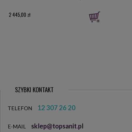
2 445,00 zł
2 57
SZYBKI KONTAKT
12 307 26 20
TELEFON
sklep@topsanit.pl
E-MAIL