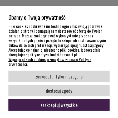
MOJE KONTO
Dbamy o Twoją prywatność
POMOC
Pliki cookies i pokrewne im technologie umożliwiają poprawne
działanie strony i pomagają nam dostosować ofertę do Twoich
potrzeb. Możesz zaakceptować wykorzystanie przez nas
INFORMACJE
wszystkich tych plików i przejść do sklepu lub dostosować użycie
plików do swoich preferencji, wybierając opcję "Dostosuj zgody".
KONTAKT
Akceptując co najmniej niezbędne pliki cookies, jednocześnie
akceptujesz politykę prywatności topsanit.pl
12 307 26 20
Więcej o plikach cookies przeczytasz w naszej Polityce
Kraków, 30-704 Na Dołach 8
prywatności.
SOCIAL MEDIA
zaakceptuj tylko niezbędne
Śledź nas
dostosuj zgody
zaakceptuj wszystkie
pokaż pełną wersję strony