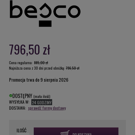
796,50 zł
Cena regularna:
885,00 zł
Najniższa cena z 30 dni przed obniżką:
796,50 zł
Promocja trwa do 9 sierpnia 2026
DOSTĘPNY
(mała ilość)
WYSYŁKA W:
24 GODZINY
DOSTAWA:
sprawdź formy dostawy
ILOŚĆ
DO KOSZYKA