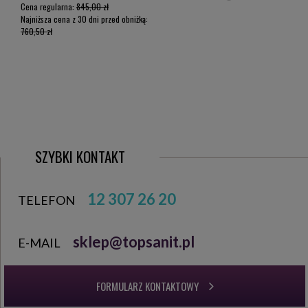
Cena regularna:
845,00 zł
Cena 
Najniższa cena z 30 dni przed obniżką:
Najniż
760,50 zł
864,0
SZYBKI KONTAKT
12 307 26 20
TELEFON
sklep@topsanit.pl
E-MAIL
FORMULARZ KONTAKTOWY