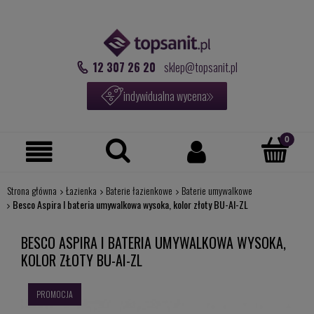
12 307 26 20
sklep@topsanit.pl
indywidualna wycena
Strona główna
Łazienka
Baterie łazienkowe
Baterie umywalkowe
Besco Aspira I bateria umywalkowa wysoka, kolor złoty BU-AI-ZL
BESCO ASPIRA I BATERIA UMYWALKOWA WYSOKA,
KOLOR ZŁOTY BU-AI-ZL
PROMOCJA