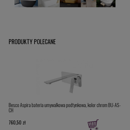
PRODUKTY POLECANE
-AS-
Besco Aspira bateria umywalkowa podtynkowa, kolor chrom BU-AS-
Besc
CH
BU-A
760,50 zł
864,