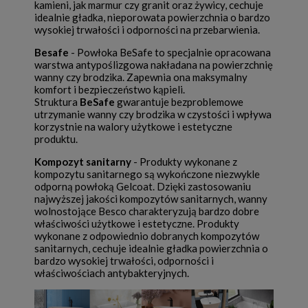
kamieni, jak marmur czy granit oraz żywicy, cechuje
idealnie gładka, nieporowata powierzchnia o bardzo
wysokiej trwałości i odporności na przebarwienia.
Besafe
- Powłoka BeSafe to specjalnie opracowana
warstwa antypoślizgowa nakładana na powierzchnię
wanny czy brodzika. Zapewnia ona maksymalny
komfort i bezpieczeństwo kąpieli.
Struktura
BeSafe
gwarantuje bezproblemowe
utrzymanie wanny czy brodzika w czystości i wpływa
korzystnie na walory użytkowe i estetyczne
produktu.
Kompozyt sanitarny
- Produkty wykonane z
kompozytu sanitarnego są wykończone niezwykle
odporną powłoką Gelcoat. Dzięki zastosowaniu
najwyższej jakości kompozytów sanitarnych, wanny
wolnostojące Besco charakteryzują bardzo dobre
właściwości użytkowe i estetyczne. Produkty
wykonane z odpowiednio dobranych kompozytów
sanitarnych, cechuje idealnie gładka powierzchnia o
bardzo wysokiej trwałości, odporności i
właściwościach antybakteryjnych.