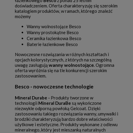
łazienkowego
Besco
z ponad 25 letnim
doświadczeniem. Oferta charakteryzuję się szerokim
katalogiem produktów, w ramach, którego znaleźć
możemy
Wanny wolnostojące Besco
Wanny prostokątne Besco
Ceramika łazienkowa Besco
Baterie łazienkowe Besco
Nowoczesne rozwiązania w różnych kształtach i
opcjach kolorystycznych, z których na szczególną
wanny wolnostojące
uwagę zasługują
. Ogromna
oferta wyróżnia się na tle konkurencji szerokim
zastosowaniem.
Besco - nowoczesne technologie
Mineral Durabe -
Produkty tworzone w
technologii
Mineral DuraBe
są wykończone
niezwykle odporną powłoką Gelcoat. Dzięki
zastosowaniu takiego rozwiązania wanny, umywalki i
brodziki charakteryzują bardzo dobre właściwości
użytkowe i estetyczne. Produkty wykonane z odlewu
mineralnego, który jest mieszanką naturalnych