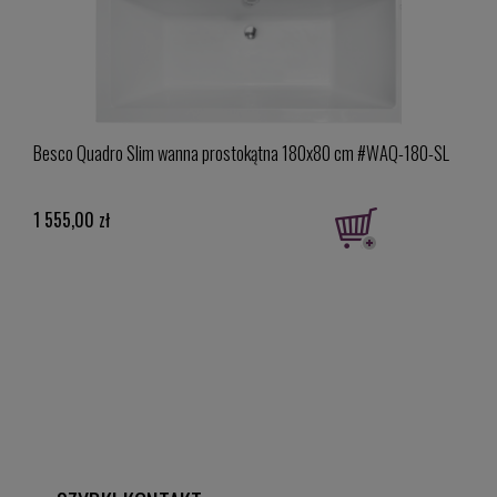
60-MO
Besco Quadro Slim wanna prostokątna 180x80 cm #WAQ-180-SL
Paff
czar
1 555,00 zł
1 46