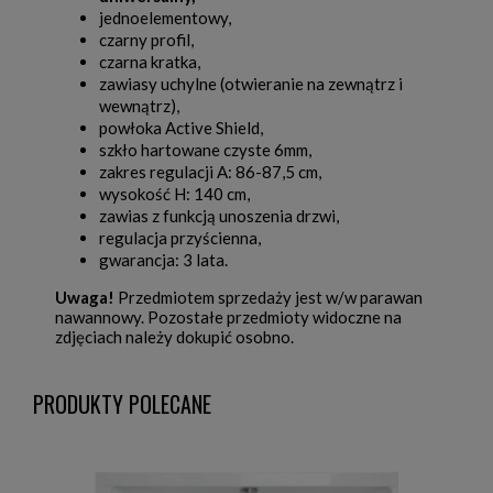
jednoelementowy,
czarny profil,
czarna kratka,
zawiasy uchylne (otwieranie na zewnątrz i
wewnątrz),
powłoka Active Shield,
szkło hartowane czyste 6mm,
zakres regulacji A: 86-87,5 cm,
wysokość H: 140 cm,
zawias z funkcją unoszenia drzwi,
regulacja przyścienna,
gwarancja: 3 lata.
Uwaga!
Przedmiotem sprzedaży jest w/w parawan
nawannowy. Pozostałe przedmioty widoczne na
zdjęciach należy dokupić osobno.
PRODUKTY POLECANE